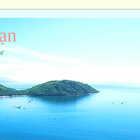
ạn
ng"