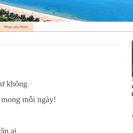
Nhạc yêu thích
hư không
i mong mỗi ngày!
ần ai