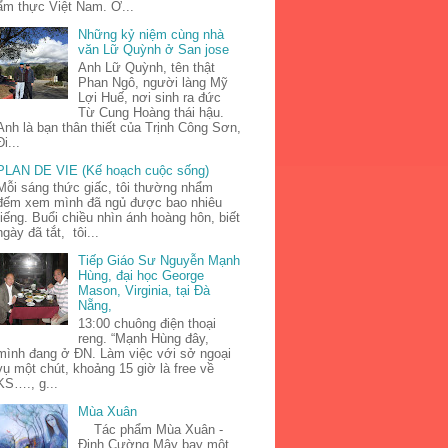
ẩm thực Việt Nam. Ở...
Những kỷ niệm cùng nhà
văn Lữ Quỳnh ở San jose
Anh Lữ Quỳnh, tên thật
Phan Ngô, người làng Mỹ
Lợi Huế, nơi sinh ra đức
Từ Cung Hoàng thái hậu.
Anh là bạn thân thiết của Trịnh Công Sơn,
Đi...
PLAN DE VIE (Kế hoạch cuộc sống)
Mỗi sáng thức giấc, tôi thường nhẩm
đếm xem mình đã ngủ được bao nhiêu
tiếng. Buổi chiều nhìn ánh hoàng hôn, biết
ngày đã tắt, tôi...
Tiếp Giáo Sư Nguyễn Mạnh
Hùng, đại học George
Mason, Virginia, tại Đà
Nẵng,
13:00 chuông điện thoại
reng. “Mạnh Hùng đây,
mình đang ở ĐN. Làm việc với sở ngoại
vụ một chút, khoảng 15 giờ là free về
KS…., g...
Mùa Xuân
Tác phẩm Mùa Xuân -
Đinh Cường Mây bay một