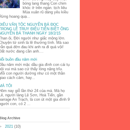
bóng lang thang Con chim
khóc ở trên ngàn. tịch liêu
Mùa xuân rũ dáng yêu kiều
Rừng hoang quạ...
ĐIẾU VĂN TỘC NGUYỄN BÁ ĐỌC
TRONG LỄ TRUY ĐIỆU TIỄN BIỆT ÔNG
NGUYỄN BÁ THANH NGÀY 18/2/15
Than ôi, Đời người như giấc mộng lớn.
Chuyện tử sinh là lẽ thường tình. Mà sao
vẫn quá đớn đau khi anh ra đi quá vội!
Đất nước đang cần anh....
Nỗi buồn đầu năm mới
Đầu năm mới mặc dầu gia đình con cái tụ
hội vui mà sao cứ thấy lòng nặng trĩu.
Mỗi con người dường như có một thần
giao cách cảm, hay...
MÁ TÔI
Hôm nay giỗ lần thứ 24 của má. Má họ
Lê, người làng Lệ Sơn, Hoà Tiến, gần
barrage An Trạch, là con út một gia đình 9
người con, có 2 ...
Blog Archive
►
2021
(10)