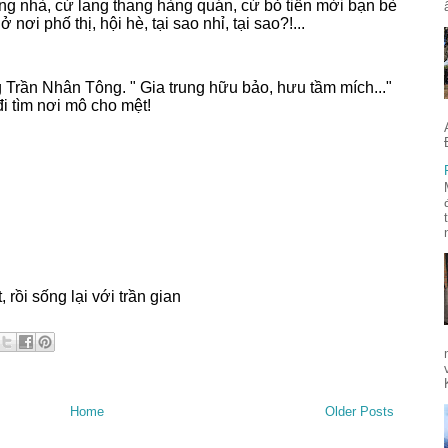
ong nhà, cứ lang thang hàng quán, cứ bỏ tiền mời bạn bè
 nơi phố thị, hội hè, tại sao nhỉ, tại sao?!...
Trần Nhân Tông. " Gia trung hữu bảo, hưu tầm mích..."
đi tìm nơi mô cho mệt!
 rồi sống lại với trần gian
Home
Older Posts