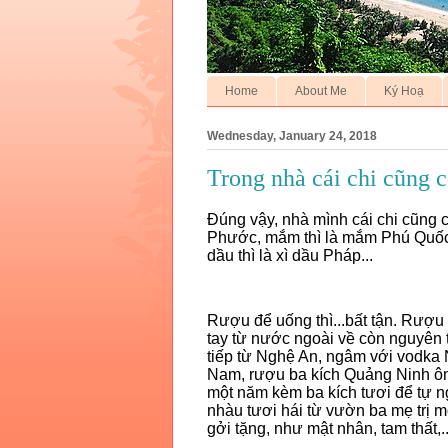
Home
About Me
Ký Hoạ
Wednesday, January 24, 2018
Trong nhà cái chi cũng 
Đúng vậy, nhà mình cái chi cũng có.
Phước, mắm thì là mắm Phú Quốc, 
dầu thì là xì dầu Pháp...
Rượu để uống thì...bất tận. Rượu 
tay từ nước ngoài về còn nguyên 
tiếp từ Nghệ An, ngâm với vodk
Nam, rượu ba kích Quảng Ninh ôn
một năm kèm ba kích tươi để tự n
nhàu tươi hái từ vườn ba mẹ trị mõ
gởi tặng, như mật nhân, tam thất,..