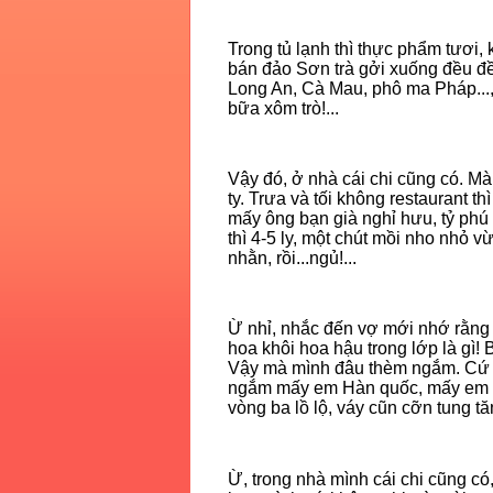
Trong tủ lạnh thì thực phẩm tươi, 
bán đảo Sơn trà gởi xuống đều đều
Long An, Cà Mau, phô ma Pháp...,
bữa xôm trò!...
Vậy đó, ở nhà cái chi cũng có. M
ty. Trưa và tối không restaurant t
mấy ông bạn già nghỉ hưu, tỷ phú t
thì 4-5 ly, một chút mồi nho nhỏ 
nhằn, rồi...ngủ!...
Ừ nhỉ, nhắc đến vợ mới nhớ rằng 
hoa khôi hoa hậu trong lớp là gì! 
Vậy mà mình đâu thèm ngắm. Cứ ư
ngắm mấy em Hàn quốc, mấy em Bắ
vòng ba lồ lộ, váy cũn cỡn tung tăn
Ừ, trong nhà mình cái chi cũng c