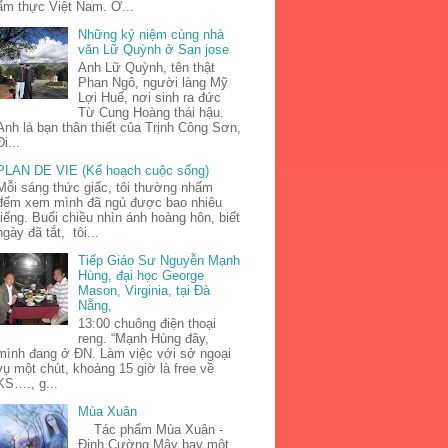
ẩm thực Việt Nam. Ở...
Những kỷ niệm cùng nhà
văn Lữ Quỳnh ở San jose
Anh Lữ Quỳnh, tên thật
Phan Ngô, người làng Mỹ
Lợi Huế, nơi sinh ra đức
Từ Cung Hoàng thái hậu.
Anh là bạn thân thiết của Trịnh Công Sơn,
Đi...
PLAN DE VIE (Kế hoạch cuộc sống)
Mỗi sáng thức giấc, tôi thường nhẩm
đếm xem mình đã ngủ được bao nhiêu
tiếng. Buổi chiều nhìn ánh hoàng hôn, biết
ngày đã tắt, tôi...
Tiếp Giáo Sư Nguyễn Mạnh
Hùng, đại học George
Mason, Virginia, tại Đà
Nẵng,
13:00 chuông điện thoại
reng. “Mạnh Hùng đây,
mình đang ở ĐN. Làm việc với sở ngoại
vụ một chút, khoảng 15 giờ là free về
KS…., g...
Mùa Xuân
Tác phẩm Mùa Xuân -
Đinh Cường Mây bay một