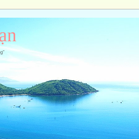
ạn
ng"