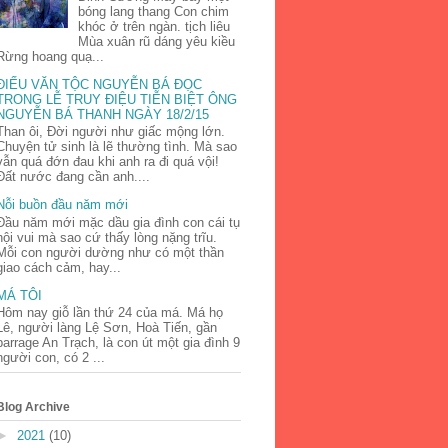
bóng lang thang Con chim
khóc ở trên ngàn. tịch liêu
Mùa xuân rũ dáng yêu kiều
Rừng hoang quạ...
ĐIẾU VĂN TỘC NGUYỄN BÁ ĐỌC
TRONG LỄ TRUY ĐIỆU TIỄN BIỆT ÔNG
NGUYỄN BÁ THANH NGÀY 18/2/15
Than ôi, Đời người như giấc mộng lớn.
Chuyện tử sinh là lẽ thường tình. Mà sao
vẫn quá đớn đau khi anh ra đi quá vội!
Đất nước đang cần anh....
Nỗi buồn đầu năm mới
Đầu năm mới mặc dầu gia đình con cái tụ
hội vui mà sao cứ thấy lòng nặng trĩu.
Mỗi con người dường như có một thần
giao cách cảm, hay...
MÁ TÔI
Hôm nay giỗ lần thứ 24 của má. Má họ
Lê, người làng Lệ Sơn, Hoà Tiến, gần
barrage An Trạch, là con út một gia đình 9
người con, có 2 ...
Blog Archive
►
2021
(10)