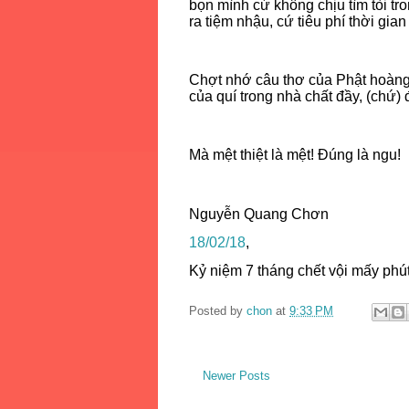
bọn mình cứ không chịu tìm tòi tr
ra tiệm nhậu, cứ tiêu phí thời gian ở
Chợt nhớ câu thơ của Phật hoàng 
của quí trong nhà chất đầy, (chứ) 
Mà mệt thiệt là mệt! Đúng là ngu!
Nguyễn Quang Chơn
18/02/18
,
Kỷ niệm 7 tháng chết vội mấy phút,
Posted by
chon
at
9:33 PM
Newer Posts