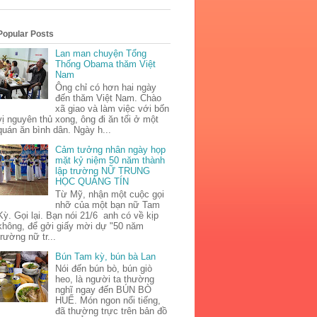
Popular Posts
Lan man chuyện Tổng
Thống Obama thăm Việt
Nam
Ông chỉ có hơn hai ngày
đến thăm Việt Nam. Chào
xã giao và làm việc với bốn
vị nguyên thủ xong, ông đi ăn tối ở một
quán ăn bình dân. Ngày h...
Cảm tưởng nhân ngày họp
mặt kỷ niệm 50 năm thành
lập trường NỮ TRUNG
HỌC QUẢNG TÍN
Từ Mỹ, nhận một cuộc gọi
nhỡ của một bạn nữ Tam
Kỳ. Gọi lại. Bạn nói 21/6 anh có về kịp
không, để gởi giấy mời dự "50 năm
trường nữ tr...
Bún Tam kỳ, bún bà Lan
Nói đến bún bò, bún giò
heo, là người ta thường
nghĩ ngay đến BÚN BÒ
HUẾ. Món ngon nổi tiếng,
đã thường trực trên bản đồ