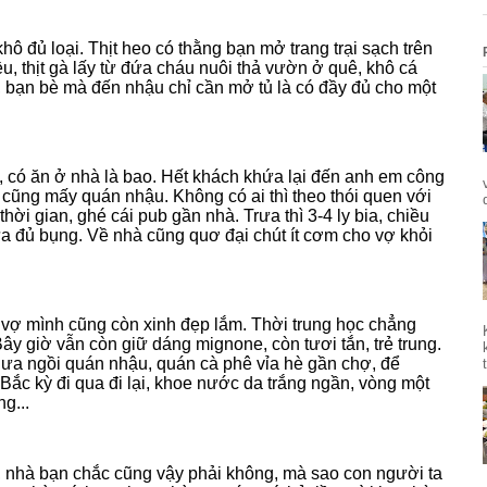
khô đủ loại. Thịt heo có thằng bạn mở trang trại sạch trên
, thịt gà lấy từ đứa cháu nuôi thả vườn ở quê, khô cá
 bạn bè mà đến nhậu chỉ cần mở tủ là có đầy đủ cho một
à, có ăn ở nhà là bao. Hết khách khứa lại đến anh em công
hì cũng mấy quán nhậu. Không có ai thì theo thói quen với
hời gian, ghé cái pub gần nhà. Trưa thì 3-4 ly bia, chiều
vừa đủ bụng. Về nhà cũng quơ đại chút ít cơm cho vợ khỏi
vợ mình cũng còn xinh đẹp lắm. Thời trung học chẳng
Bây giờ vẫn còn giữ dáng mignone, còn tươi tắn, trẻ trung.
a ngồi quán nhậu, quán cà phê vỉa hè gần chợ, để
c kỳ đi qua đi lại, khoe nước da trắng ngần, vòng một
g...
ó, nhà bạn chắc cũng vậy phải không, mà sao con người ta