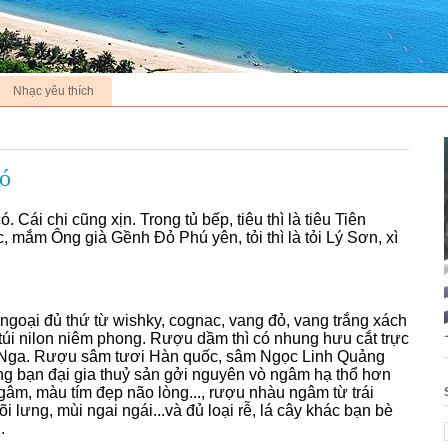
Nhạc yêu thích
có
 Cái chi cũng xịn. Trong tủ bếp, tiêu thì là tiêu Tiên
mắm Ông già Gềnh Đỏ Phú yên, tỏi thì là tỏi Lý Sơn, xì
ngoại đủ thứ từ wishky, cognac, vang đỏ, vang trắng xách
túi nilon niêm phong. Rượu dầm thì có nhung hưu cắt trực
a Nga. Rượu sâm tươi Hàn quốc, sâm Ngọc Linh Quảng
g bạn đại gia thuỷ sản gởi nguyên vò ngâm hạ thổ hơn
gâm, màu tím đẹp não lòng..., rượu nhàu ngâm từ trái
i lưng, mùi ngai ngái...và đủ loại rễ, lá cây khác bạn bè
.