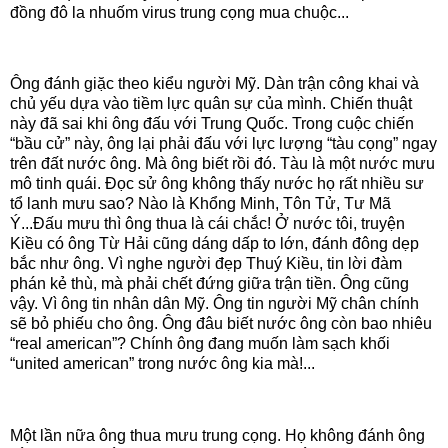
đồng đô la nhuốm virus trung cọng mua chuộc...
Ông đánh giặc theo kiểu người Mỹ. Dàn trận công khai và
chủ yếu dựa vào tiềm lực quân sự của mình. Chiến thuật
này đã sai khi ông đấu với Trung Quốc. Trong cuộc chiến
“bầu cử” này, ông lại phải đấu với lực lượng “tàu cọng” ngay
trên đất nước ông. Mà ông biết rồi đó. Tàu là một nước mưu
mô tinh quái. Đọc sử ông không thấy nước họ rất nhiều sư
tổ lanh mưu sao? Nào là Khổng Minh, Tôn Tử, Tư Mã
Ý...Đấu mưu thì ông thua là cái chắc! Ở nước tôi, truyện
Kiều có ông Từ Hải cũng dáng dấp to lớn, đánh đông dẹp
bắc như ông. Vì nghe người đẹp Thuý Kiều, tin lời đàm
phán kẻ thù, mà phải chết đứng giữa trận tiền. Ông cũng
vậy. Vì ông tin nhân dân Mỹ. Ông tin người Mỹ chân chính
sẽ bỏ phiếu cho ông. Ông đâu biết nước ông còn bao nhiêu
“real american”? Chính ông đang muốn làm sạch khối
“united american” trong nước ông kia mà!...
Một lần nữa ông thua mưu trung cọng. Họ không đánh ông