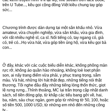
trên U Tube..., kêu gọi cộng đồng Việt kiều chung tay góp
sức...
Chương trình được dàn dựng tại một sân khấu nhỏ. Vừa
amateur, vừa chuyên nghiệp, vừa sân khấu, vừa gia đình,
với rất nhiều nghệ sĩ, ca sĩ. Nổi tiếng có, tay ngang có, già
có, trẻ có...Họ vừa hát, vừa góp tiền ủng hộ, vừa kêu gọi bà
con...
Ở đây, khác với các cuộc biểu diễn khác, không phông màn
rực rỡ, không áo quần hào nhoáng, không loè loẹt phấn
son, ai nấy trang điểm vừa phải, y phục trang trọng, sẫm
màu. Và hát, những lời hát thật đẹp, những tiếng nói thật
thương. Tôi nghe đâu đây những tiếng lòng thổn thức, giọt
lệ rưng rưng...Thỉnh thoảng, MC lại trân trọng cập nhật danh
sách, số tiền đóng góp, từ khắp các tiểu bang gởi về, hai,
ba, năm, sáu chục ngàn, gom góp từ những tờ 50, 100, hoặc
số tiền 500, 1000 USD, từ những em nhỏ đến những công
ty...