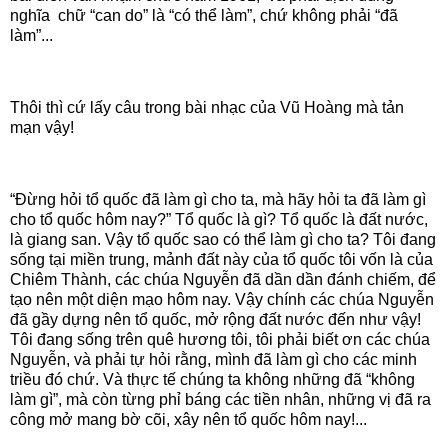
nghĩa
chữ “can do” là “có thể làm”, chứ không phải “đã
làm”...
Thôi thì cứ lấy câu trong bài nhạc của Vũ Hoàng mà tản
mạn vậy!
“Đừng hỏi tổ quốc đã làm gì cho ta, mà hãy hỏi ta đã làm gì
cho tổ quốc hôm nay?” Tổ quốc là gì? Tổ quốc là đất nước,
là giang san. Vậy tổ quốc sao có thể làm gì cho ta? Tôi đang
sống tại miền trung, mảnh đất này của tổ quốc tôi vốn là của
Chiêm Thành, các chúa Nguyễn đã dần dần đánh chiếm, để
tạo nên một diện mạo hôm nay. Vậy chính các chúa Nguyễn
đã gầy dựng nên tổ quốc, mở rộng đất nước đến như vậy!
Tôi đang sống trên quê hương tôi, tôi phải biết ơn các chúa
Nguyễn, và phải tự hỏi rằng, mình đã làm gì cho các minh
triều đó chứ. Và thực tế chúng ta không những đã “không
làm gì”, mà còn từng phỉ báng các tiền nhân, những vị đã ra
công mở mang bờ cõi, xây nên tổ quốc hôm nay!...