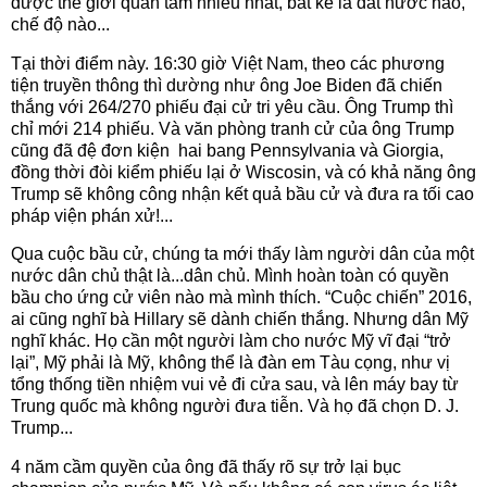
được thế giới quan tâm nhiều nhất, bất kể là đất nước nào,
chế độ nào...
Tại thời điểm này. 16:30 giờ Việt Nam, theo các phương
tiện truyền thông thì dường như ông Joe Biden đã chiến
thắng với 264/270 phiếu đại cử tri yêu cầu. Ông Trump thì
chỉ mới 214 phiếu. Và văn phòng tranh cử của ông Trump
cũng đã đệ đơn kiện hai bang Pennsylvania và Giorgia,
đồng thời đòi kiểm phiếu lại ở Wiscosin, và có khả năng ông
Trump sẽ không công nhận kết quả bầu cử và đưa ra tối cao
pháp viện phán xử!...
Qua cuộc bầu cử, chúng ta mới thấy làm người dân của một
nước dân chủ thật là...dân chủ. Mình hoàn toàn có quyền
bầu cho ứng cử viên nào mà mình thích. “Cuộc chiến” 2016,
ai cũng nghĩ bà Hillary sẽ dành chiến thắng. Nhưng dân Mỹ
nghĩ khác. Họ cần một người làm cho nước Mỹ vĩ đại “trở
lại”, Mỹ phải là Mỹ, không thể là đàn em Tàu cọng, như vị
tổng thống tiền nhiệm vui vẻ đi cửa sau, và lên máy bay từ
Trung quốc mà không người đưa tiễn. Và họ đã chọn D. J.
Trump...
4 năm cầm quyền của ông đã thấy rõ sự trở lại bục