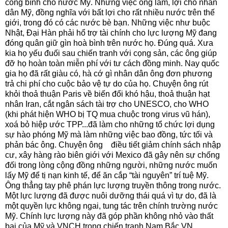
công bình cho nước Mỹ. Những việc ông làm, lợi cho nhân
dân Mỹ, đồng nghĩa với bất lợi cho rất nhiều nước trên thế
giới, trong đó có các nước bè bạn. Những việc như buộc
Nhật, Đại Hàn phải hổ trợ tài chính cho lực lượng Mỹ đang
đóng quân giữ gìn hoà bình trên nước họ. Đúng quá. Xưa
kia họ yếu đuối sau chiến tranh với cọng sản, các ông giúp
đỡ họ hoàn toàn miễn phí với tư cách đồng minh. Nay quốc
gia họ đã rất giàu có, hà cớ gì nhân dân ông đơn phương
trả chi phí cho cuộc bảo vệ tự do của họ. Chuyện ông rút
khỏi thoả thuận Paris về biến đổi khó hậu, thoả thuận hạt
nhân Iran, cắt ngân sách tài trợ cho UNESCO, cho WHO
(khi phát hiện WHO bị TQ mua chuộc trong virus vũ hán),
xoá bỏ hiệp ước TPP...đã làm cho những tổ chức lợi dụng
sự hào phóng Mỹ mà làm những việc bao đồng, tức tối và
phản bác ông. Chuyện ông điều tiết giảm chính sách nhập
cư, xây hàng rào biên giới với Mexico đã gây nên sự chống
đối trong lòng cộng đồng những người, những nước muốn
lấy Mỹ để tị nạn kinh tế, để ăn cắp “tài nguyên” trí tuệ Mỹ.
Ông thẳng tay phê phán lực lượng truyền thông trong nước.
Một lực lượng đã được nuôi dưỡng thái quá vì tự do, đã là
một quyền lực không ngai, tung tác trên chính trường nước
Mỹ. Chính lực lượng này đã góp phần không nhỏ vào thất
bại của Mỹ và VNCH trong chiến tranh Nam Bắc VN...