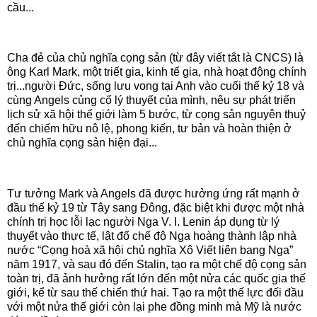
cầu...
Cha đẻ của chủ nghĩa cọng sản (từ đây viết tắt là CNCS) là
ông Karl Mark, một triết gia, kinh tế gia, nhà hoạt động chính
trị...người Đức, sống lưu vong tại Anh vào cuối thế kỷ 18 và
cùng Angels củng cố lý thuyết của mình, nêu sự phát triển
lịch sử xã hội thế giới làm 5 bước, từ cọng sản nguyên thuỷ
đến chiếm hữu nô lệ, phong kiến, tư bản và hoàn thiện ở
chủ nghĩa cọng sản hiện đại...
Tư tưởng Mark và Angels đã được hưởng ứng rất mạnh ở
đầu thế kỷ 19 từ Tây sang Đông, đặc biệt khi được một nhà
chính trị học lỗi lạc người Nga V. I. Lenin áp dụng từ lý
thuyết vào thực tế, lật đổ chế độ Nga hoàng thành lập nhà
nước “Cọng hoà xã hội chủ nghĩa Xô Viết liên bang Nga”
năm 1917, và sau đó đến Stalin, tạo ra một chế độ cọng sản
toàn trị, đã ảnh hưởng rất lớn đến một nửa các quốc gia thế
giới, kể từ sau thế chiến thứ hai. Tạo ra một thế lực đối đầu
với một nửa thế giới còn lại phe đồng minh mà Mỹ là nước