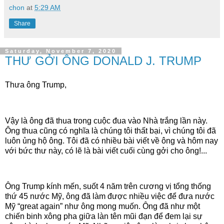
chon
at
5:29 AM
Share
Saturday, November 7, 2020
THƯ GỞI ÔNG DONALD J. TRUMP
Thưa ông Trump,
Vậy là ông đã thua trong cuộc đua vào Nhà trắng lần này.
Ông thua cũng có nghĩa là chúng tôi thất bại, vì chúng tôi đã
luôn ủng hộ ông. Tôi đã có nhiều bài viết về ông và hôm nay
với bức thư này, có lẽ là bài viết cuối cùng gởi cho ông!...
Ông Trump kính mến, suốt 4 năm trên cương vị tổng thống
thứ 45 nước Mỹ, ông đã làm được nhiều việc để đưa nước
Mỹ “great again” như ông mong muốn. Ông đã như một
chiến binh xông pha giữa làn tên mũi đạn để đem lại sự