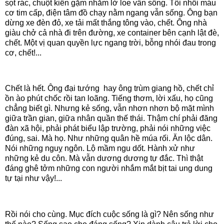
sọt rác, chuột kiến gặm nhắm lở loe vẫn sống. Tôi nhồi máu
cơ tim cấp, điện tâm đồ chạy nằm ngang vẫn sống. Ông bạn
dừng xe đèn đỏ, xe tải mất thắng tông vào, chết. Ông nhà
giàu chở cả nhà đi trên đường, xe container bên cạnh lật đè,
chết. Một vị quan quyền lực ngang trời, bỗng nhói đau trong
cơ, chết!...
Chết là hết. Ông đại tướng hay ông trùm giang hồ, chết chỉ
ồn ào phút chốc rồi tan loãng. Tiếng thơm, lời xấu, họ cũng
chẳng biết gì. Nhưng kẻ sống, vẫn nhơn nhơn bộ mặt mình
giữa trần gian, giữa nhân quần thế thái. Thậm chí phải đăng
đàn xã hội, phải phát biểu lập trường, phải nói những việc
đúng, sai. Mà họ. Như những quân hề múa rối. Ăn lộc dân.
Nói những nguỵ ngôn. Lộ mầm ngu dốt. Hành xử như
những kẻ du côn. Mà vẫn dương dương tự đắc. Thì thật
đáng ghê tởm những con người nhắm mắt bịt tai ung dung
tự tại như vậy!...
Rồi nói cho cùng. Mục đích cuộc sống là gì? Nên sống như