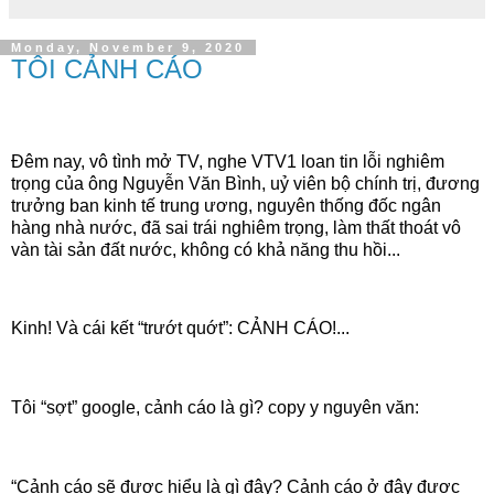
Monday, November 9, 2020
TÔI CẢNH CÁO
Đêm nay, vô tình mở TV, nghe VTV1 loan tin lỗi nghiêm
trọng của ông Nguyễn Văn Bình, uỷ viên bộ chính trị, đương
trưởng ban kinh tế trung ương, nguyên thống đốc ngân
hàng nhà nước, đã sai trái nghiêm trọng, làm thất thoát vô
vàn tài sản đất nước, không có khả năng thu hồi...
Kinh! Và cái kết “trướt quớt”: CẢNH CÁO!...
Tôi “sợt” google, cảnh cáo là gì? copy y nguyên văn:
“Cảnh cáo sẽ được hiểu là gì đây? Cảnh cáo ở đây được