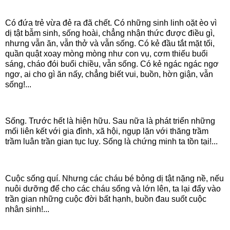
Có đứa trẻ vừa đẻ ra đã chết. Có những sinh linh oặt èo vì
dị tật bẫm sinh, sống hoài, chẳng nhận thức được điều gì,
nhưng vẫn ăn, vẫn thở và vẫn sống. Có kẻ đầu tắt mặt tối,
quần quật xoay mòng mòng như con vụ, cơm thiếu buổi
sáng, cháo đói buổi chiều, vẫn sống. Có kẻ ngác ngác ngơ
ngơ, ai cho gì ăn nấy, chẳng biết vui, buồn, hờn giận, vẫn
sống!...
Sống. Trước hết là hiện hữu. Sau nữa là phát triển những
mối liên kết với gia đình, xã hội, ngụp lặn với thăng trầm
trầm luân trần gian tục luỵ. Sống là chứng minh ta tồn tại!...
Cuộc sống quí. Nhưng các cháu bé bỏng dị tật nặng nề, nếu
nuôi dưỡng để cho các cháu sống và lớn lên, ta lại đẩy vào
trần gian những cuộc đời bất hạnh, buồn đau suốt cuộc
nhân sinh!...