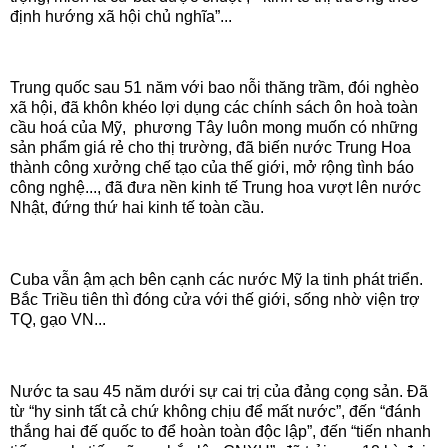
định hướng xã hội chủ nghĩa”...
Trung quốc sau 51 năm với bao nỗi thăng trầm, đói nghèo
xã hội, đã khôn khéo lợi dụng các chính sách ôn hoà toàn
cầu hoá của Mỹ, phương Tây luôn mong muốn có những
sản phẩm giá rẻ cho thị trường, đã biến nước Trung Hoa
thành công xưởng chế tạo của thế giới, mở rộng tình báo
công nghệ..., đã đưa nền kinh tế Trung hoa vượt lên nước
Nhật, đứng thứ hai kinh tế toàn cầu.
Cuba vẫn ậm ạch bên cạnh các nước Mỹ la tinh phát triển.
Bắc Triều tiên thì đóng cửa với thế giới, sống nhờ viện trợ
TQ, gạo VN...
Nước ta sau 45 năm dưới sự cai trị của đảng cọng sản. Đã
từ “hy sinh tất cả chứ không chịu để mất nước”, đến “đánh
thắng hai đế quốc to để hoàn toàn độc lập”, đến “tiến nhanh