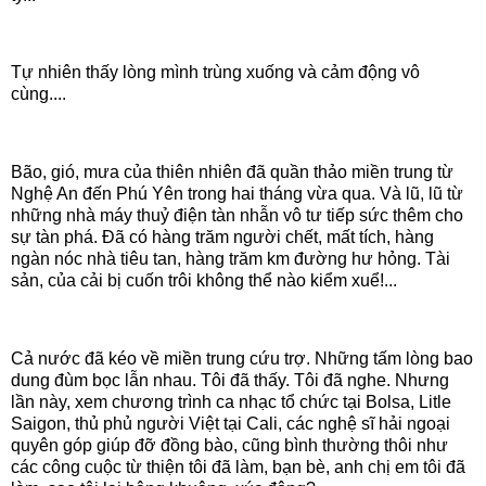
Tự nhiên thấy lòng mình trùng xuống và cảm động vô
cùng....
Bão, gió, mưa của thiên nhiên đã quần thảo miền trung từ
Nghệ An đến Phú Yên trong hai tháng vừa qua. Và lũ, lũ từ
những nhà máy thuỷ điện tàn nhẫn vô tư tiếp sức thêm cho
sự tàn phá. Đã có hàng trăm người chết, mất tích, hàng
ngàn nóc nhà tiêu tan, hàng trăm km đường hư hỏng. Tài
sản, của cải bị cuốn trôi không thể nào kiểm xuể!...
Cả nước đã kéo về miền trung cứu trợ. Những tấm lòng bao
dung đùm bọc lẫn nhau. Tôi đã thấy. Tôi đã nghe. Nhưng
lần này, xem chương trình ca nhạc tổ chức tại Bolsa, Litle
Saigon, thủ phủ người Việt tại Cali, các nghệ sĩ hải ngoại
quyên góp giúp đỡ đồng bào, cũng bình thường thôi như
các công cuộc từ thiện tôi đã làm, bạn bè, anh chị em tôi đã