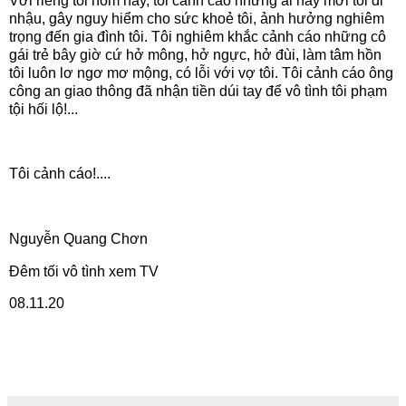
Với riêng tôi hôm nay, tôi cảnh cáo những ai hay mời tôi đi
nhậu, gây nguy hiểm cho sức khoẻ tôi, ảnh hưởng nghiêm
trọng đến gia đình tôi. Tôi nghiêm khắc cảnh cáo những cô
gái trẻ bây giờ cứ hở mông, hở ngực, hở đùi, làm tâm hồn
tôi luôn lơ ngơ mơ mộng, có lỗi với vợ tôi. Tôi cảnh cáo ông
công an giao thông đã nhận tiền dúi tay để vô tình tôi phạm
tội hối lộ!...
Tôi cảnh cáo!....
Nguyễn Quang Chơn
Đêm tối vô tình xem TV
08.11.20