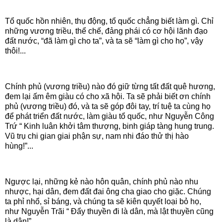
Tổ quốc hồn nhiên, thụ động, tổ quốc chẳng biết làm gì. Chỉ
những vương triều, thể chế, đảng phái có cơ hội lãnh đạo
đất nước, “đã làm gì cho ta”, và ta sẽ “làm gì cho họ”, vậy
thôi!...
Chính phủ (vương triều) nào đó giữ từng tất đất quê hương,
đem lại ấm êm giàu có cho xã hội. Ta sẽ phải biết ơn chính
phủ (vương triều) đó, và ta sẽ góp đôi tay, trí tuệ ta cùng họ
để phát triển đất nước, làm giàu tổ quốc, như Nguyễn Công
Trứ “ Kinh luân khởi tâm thượng, binh giáp tàng hung trung.
Vũ trụ chi gian giai phận sự, nam nhi đáo thử thị hào
hùng!”...
Ngược lại, những kẻ nào hôn quân, chính phủ nào nhu
nhược, hại dân, đem đất đai ông cha giao cho giặc. Chúng
ta phỉ nhổ, sỉ báng, và chúng ta sẽ kiên quyết loại bỏ họ,
như Nguyễn Trãi “ Đẩy thuyền đi là dân, mà lật thuyền cũng
là dân!”...