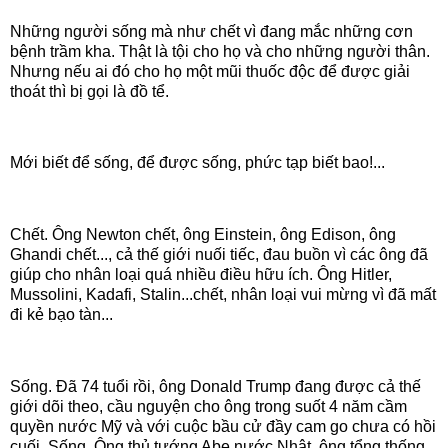
Những người sống mà như chết vì đang mắc những cơn
bệnh trầm kha. Thật là tội cho họ và cho những người thân.
Nhưng nếu ai đó cho họ một mũi thuốc độc để được giải
thoát thì bị gọi là đồ tể.
Mới biết để sống, để được sống, phức tạp biết bao!...
Chết. Ông Newton chết, ông Einstein, ông Edison, ông
Ghandi chết..., cả thế giới nuối tiếc, đau buồn vì các ông đã
giúp cho nhân loại quá nhiều điều hữu ích. Ông Hitler,
Mussolini, Kadafi, Stalin...chết, nhân loại vui mừng vì đã mất
đi kẻ bạo tàn...
Sống. Đã 74 tuổi rồi, ông Donald Trump đang được cả thế
giới dõi theo, cầu nguyện cho ông trong suốt 4 năm cầm
quyền nước Mỹ và với cuộc bầu cử đầy cam go chưa có hồi
cuối. Sống. Ông thủ tướng Abe nước Nhật, ông tổng thống