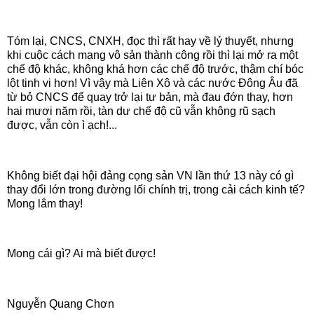
Tóm lại, CNCS, CNXH, đọc thì rất hay về lý thuyết, nhưng
khi cuộc cách mạng vô sản thành công rồi thì lại mở ra một
chế độ khác, không khá hơn các chế độ trước, thậm chí bóc
lột tinh vi hơn! Vì vậy mà Liên Xô và các nước Đông Âu đã
từ bỏ CNCS để quay trở lại tư bản, mà đau đớn thay, hơn
hai mươi năm rồi, tàn dư chế độ cũ vẫn không rũ sạch
được, vẫn còn ì ạch!...
Không biết đại hội đảng cọng sản VN lần thứ 13 này có gì
thay đổi lớn trong đường lối chính trị, trong cải cách kinh tế?
Mong lắm thay!
Mong cái gì? Ai mà biết được!
Nguyễn Quang Chơn