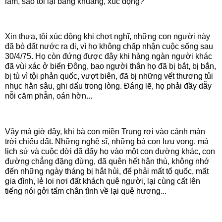
làm, sao tôi lại bâng khuâng, xúc động?
Xin thưa, tôi xúc động khi chợt nghĩ, những con người này
đã bỏ đất nước ra đi, vì họ không chấp nhận cuộc sống sau
30/4/75. Họ còn đứng được đây khi hàng ngàn người khác
đã vùi xác ở biển Đông, bao người thân họ đã bị bắt, bị bắn,
bị tù vì tội phản quốc, vượt biên, đã bị những vết thương tủi
nhục hằn sâu, ghi dấu trong lòng. Đáng lẽ, họ phải đầy dẫy
nỗi căm phẫn, oán hờn...
Vậy mà giờ đây, khi bà con miền Trung rơi vào cảnh màn
trời chiếu đất. Những nghệ sĩ, những bà con lưu vong, mà
lịch sử và cuộc đời đã đẩy họ vào một con đường khác, con
đường chẳng đặng đừng, đã quên hết hận thù, không nhớ
đến những ngày tháng bị hắt hủi, để phải mất tổ quốc, mất
gia đình, lẻ loi nơi đất khách quê người, lại cùng cất lên
tiếng nói gởi tấm chân tình về lại quê hương...