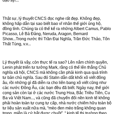
dạo ấy!...
Thật sự, lý thuyết CNCS đọc nghe rất đẹp. Không đẹp,
không hấp dẫn tại sao biết bao vĩ nhân thế giới ủng hộ,
đồng tình. Chúng ta có thể kể ra những Albert Camus, Pablo
Picasso, Lê Bá Đảng, Neruda, Aragon, Bernard
Show...Trong nước thì Trần Đại Nghĩa, Trần Đức Thảo, Tôn
Thất Tùng, v.v...
Lý thuyết là vậy, còn thực tế ra sao? Lên nắm chính quyền,
Lenin phát triển tư tưởng Mark, rằng có thể lên thẳng Chủ
nghĩa xã hội, CNCS mà không cần phải kinh qua quá trình
tư bản chủ nghĩa. Sau đó Stalin dẫn dắt khối xô viết đông
âu, rồi những gì đã diễn ra cho liên bang xô viết cũng như
các nước Đông Âu, các bạn đều đã biết. Ngày nay, thế giới
cọng sản còn lại ở các nước Trung Hoa, Bắc Triều Tiên, Cu
Ba và Việt Nam..., và cũng đã chuyển đổi nền kinh tế không
phải hoàn toàn tự cung tự cấp, nhà nước chiếm hữu toàn bộ
tư liệu sản xuất nữa mà, “mèo đen mèo trắng không quan
trọng, miễn là cứ bắt được chuột”, “ kinh tế thị trường theo