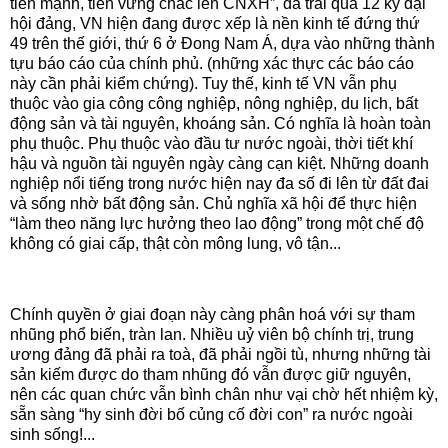
tiến mạnh, tiến vững chắc lên CNXH”, đã trải qua 12 kỳ đại
hội đảng, VN hiện đang được xếp là nền kinh tế đứng thứ
49 trên thế giới, thứ 6 ở Đong Nam Á, dựa vào những thành
tựu báo cáo của chính phủ. (những xác thực các báo cáo
này cần phải kiểm chứng). Tuy thế, kinh tế VN vẫn phụ
thuộc vào gia công công nghiệp, nông nghiệp, du lịch, bất
động sản và tài nguyên, khoáng sản. Có nghĩa là hoàn toàn
phụ thuộc. Phụ thuộc vào đầu tư nước ngoài, thời tiết khí
hậu và nguồn tài nguyên ngày càng cạn kiệt. Những doanh
nghiệp nổi tiếng trong nước hiện nay đa số đi lên từ đất đai
và sống nhờ bất động sản. Chủ nghĩa xã hội để thực hiện
“làm theo năng lực hưởng theo lao động” trong một chế độ
không có giai cấp, thật còn mông lung, vô tận...
Chính quyền ở giai đoạn này càng phân hoá với sự tham
nhũng phổ biến, tràn lan. Nhiều uỷ viên bộ chính trị, trung
ương đảng đã phải ra toà, đã phải ngồi tù, nhưng những tài
sản kiếm được do tham nhũng đó vẫn được giữ nguyên,
nên các quan chức vẫn bình chân như vại chờ hết nhiệm kỳ,
sẵn sàng “hy sinh đời bố củng cố đời con” ra nước ngoài
sinh sống!...