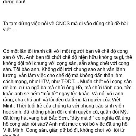
đứng đầu!...
Ta tạm dừng việc nói về CNCS mà đi vào đúng chủ đề bài
viết....
Có một lần tôi tranh cãi với một người bạn về chế độ cọng
sản ở VN. Anh bạn tôi chửi chế độ hiện hữu không ra gì, thề
không đội trời chung với cọng sản, sẵn sàng chết với cọng
sản. Tôi bảo anh. Không đội trời chung sao anh vẫn lãnh
lương, vẫn làm việc cho chế độ mà không dấn thân làm
cách mạng, như HTV, như TĐDT.... Muốn chết với cọng sản
dễ òm, cứ ra ngả ba mà chửi ông Hồ, mà chửi lãnh đạo, tức
khắc anh sẽ nếm “mùi tử” ngay tức khắc. Và nói với anh
rằng, cha chú anh và tôi đều đã từng là người của Việt
Minh. Thời tuổi trẻ của chúng ta với phong trào sinh viên
học sinh, đã không phản đối chính quyền cũ, quân đội Mỹ,
đã từng hát vang bài Bắc Sơn, “dậy mà đi” có nghĩa đã ủng
hộ cọng sản rồi sao? Anh một mực chối bỏ việc đã ủng hộ
Việt Minh, Cọng sản, giận dữ bỏ đi, không chơi với tôi từ