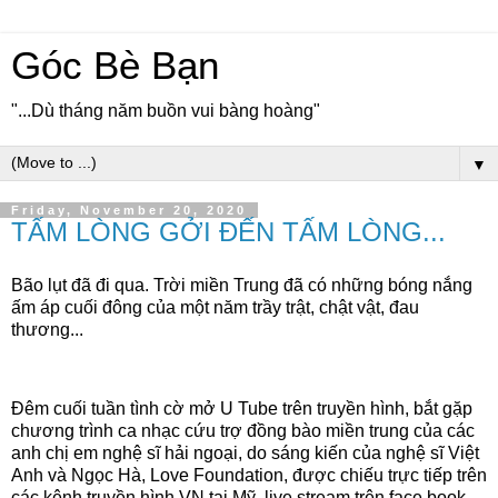
Góc Bè Bạn
"...Dù tháng năm buồn vui bàng hoàng"
▼
Friday, November 20, 2020
TẤM LÒNG GỞI ĐẾN TẤM LÒNG...
Bão lụt đã đi qua. Trời miền Trung đã có những bóng nắng
ấm áp cuối đông của một năm trầy trật, chật vật, đau
thương...
Đêm cuối tuần tình cờ mở U Tube trên truyền hình, bắt gặp
chương trình ca nhạc cứu trợ đồng bào miền trung của các
anh chị em nghệ sĩ hải ngoại, do sáng kiến của nghệ sĩ Việt
Anh và Ngọc Hà, Love Foundation, được chiếu trực tiếp trên
các kênh truyền hình VN tại Mỹ, live stream trên face book,