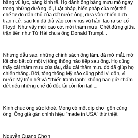
bằng vũ lực, bằng kinh tế. Họ đánh ông bằng mưu mô ngay
trong những đường lối, luật pháp, hiến pháp của một thể
chế tự do dân chủ của đất nước ông, dựa vào chiến dịch
tranh cử, sau khi đã thả vào con virus vũ hán, tạo ra sự cố
Floyd! Như vậy mới cao cờ, mới thâm mưu. Chết đứng giữa
trận tiền như Từ Hải chưa ông Donald Trump!...
Nhưng dẫu sao, những chính sách ông làm, đã mở mắt, mở
lối cho bất cứ một vị tổng thống nào tiếp sau ông. Họ cũng
thấy cái thâm mưu của tàu, dẫu cái thâm mưu đó đã giúp họ
chiến thắng. Bởi, tổng thống Mỹ nào cũng phải vì dân, vì
nước Mỹ trên hết và “chiến tranh lạnh” không bao giờ chấm
dứt nếu những chế độ độc tài còn tồn tại!....
Kính chúc ông sức khoẻ. Mong có một dịp chơi gôn cùng
ông. Ông già gân chính hiệu “made in USA” thứ thiệt!
Nguyễn Quang Chơn