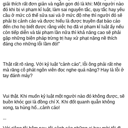
giải thích rất đơn giản và ngắn gọn đó là khi: Một người nào
đó khi bị vi phạm kỉ luật, làm sai nguyên tắc, quy tắc hay yêu
cầu ở mức có thể sửa sai và ở mức độ nhẹ thì người đó sẽ
phải bị cảnh cáo và được hiểu là được truyền đạt báo cáo
đến cho họ biết được rằng việc họ đã vi phạm kỉ luật ấy nếu
còn tiếp diễn và tái phạm lần nữa thì khả năng cao sẽ phải
gặp những biện pháp trừng trị hay xử phạt nặng nề thích
đáng cho những lỗi lầm đó!”
Thật rất rõ ràng. Với kỷ luật “cảnh cáo”, lỗi ông phải rất nhẹ
mà răng cô phát ngôn viên đọc nghe quá nặng? Hay là lỗi ở
tay đánh máy?
Vui thật. Khi muốn kỷ luật một người nào đó không được, sẽ
buồn khóc gọi là đồng chí X. Khi đốt quanh quẫn không
xong, ta hùng hổ...cảnh cáo!
...