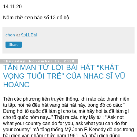
14.11.20
Nằm chờ cơn bão số 13 đổ bộ
chon
at
9:41 PM
Share
Thursday, November 12, 2020
TẢN MẠN TỪ LỜI BÀI HÁT “KHÁT
VỌNG TUỔI TRẺ” CỦA NHẠC SĨ VŨ
HOÀNG
Trên các phương tiện truyền thông, khi nào các thanh niên
tụ tập, hội hè đều hát vang bài hát này, trong đó có câu: “
Đừng hỏi tổ quốc đã làm gì cho ta, mà hãy hỏi ta đã làm gì
cho tổ quốc hôm nay...” Thật ra câu này lấy từ : “ Ask not
what your country can do for you, ask what you can do for
your country” mà tổng thống Mỹ John F. Kenedy đã đọc trong
bài diễn văn nhậm chức năm 1961,
và phải dịch đúng