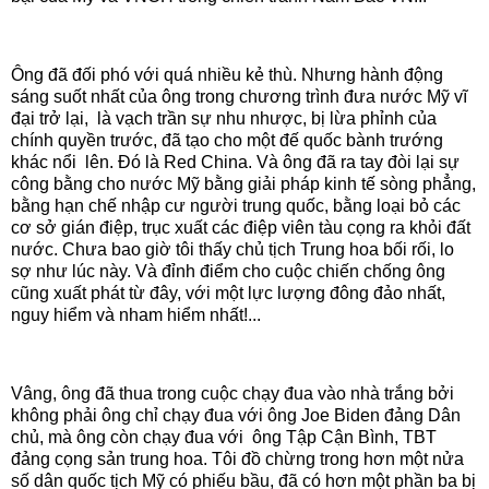
Ông đã đối phó với quá nhiều kẻ thù. Nhưng hành động
sáng suốt nhất của ông trong chương trình đưa nước Mỹ vĩ
đại trở lại, là vạch trần sự nhu nhược, bị lừa phỉnh của
chính quyền trước, đã tạo cho một đế quốc bành trướng
khác nổi lên. Đó là Red China. Và ông đã ra tay đòi lại sự
công bằng cho nước Mỹ bằng giải pháp kinh tế sòng phẳng,
bằng hạn chế nhập cư người trung quốc, bằng loại bỏ các
cơ sở gián điệp, trục xuất các điệp viên tàu cọng ra khỏi đất
nước. Chưa bao giờ tôi thấy chủ tịch Trung hoa bối rối, lo
sợ như lúc này. Và đỉnh điểm cho cuộc chiến chống ông
cũng xuất phát từ đây, với một lực lượng đông đảo nhất,
nguy hiểm và nham hiểm nhất!...
Vâng, ông đã thua trong cuộc chạy đua vào nhà trắng bởi
không phải ông chỉ chạy đua với ông Joe Biden đảng Dân
chủ, mà ông còn chạy đua với ông Tập Cận Bình, TBT
đảng cọng sản trung hoa. Tôi đồ chừng trong hơn một nửa
số dân quốc tịch Mỹ có phiếu bầu, đã có hơn một phần ba bị