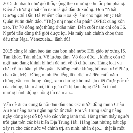
2015 đi nhanh như gió thổi, cộng theo những cơn lốc phũ phàng.
Điều ấn tượng nhất của năm là giá dầu đi xuống. Đòn "Nhất
Dương Chỉ Dầu Đá Phiến" của Hoa kỳ làm cho ngài Nhạc Bất
Quần Putin điên đảo. "Thập nhị nhạc dầu phái" OPEC cũng xôn
xao. Từ 70 đồng một thùng ở đầu năm. Đến cuối năm chỉ còn 36.
Người tiêu dùng thế giới được lợi. Mà mấy anh chảnh choẹ theo
dầu như Nga, Vénezuela... lãnh đủ!
2015 cũng là năm bạo tàn của bọn nhà nước Hồi giáo tự xưng IS.
Tàn khốc. Tàn nhẫn. Vô lương tâm. Vô đạo đức..., không còn từ
ngữ nào đáng khinh bỉ hơn để nói về tổ chức này. Hàng loạt vụ
chặt cổ tù nhân, phiến quân. Những cuộc khủng bố man rợ ở Pháp,
châu âu, Mỹ...Đồng minh lên tiếng tiêu diệt mà đến cuối năm
chúng vẫn còn hung hăng, xem chừng khó mà tận diệt được gốc rễ
của chúng, khi mà một tôn giáo đã bị lạm dụng để biến thành
những hành động cuồng tín dã man...
Vấn đề di cư cũng là nỗi đau đầu cho các nước đồng minh Châu
Âu khi hàng trăm ngàn người từ châu Phi và Trung Đông hàng
ngày đồng loạt đổ bộ vào các vùng lãnh thổ. Hàng trăm thây người
trôi giạt trên các bãi biển Địa Trung Hải. Hàng loạt những bất cập
xảy ra cho các nước về chính trị, an ninh, nhân đạo..., thật là một