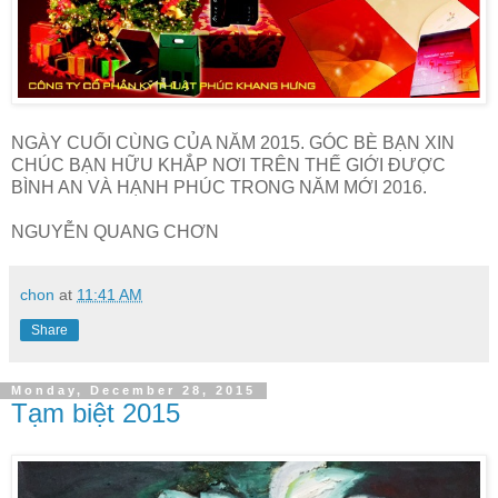
NGÀY CUỐI CÙNG CỦA NĂM 2015. GÓC BÈ BẠN XIN
CHÚC BẠN HỮU KHẮP NƠI TRÊN THẾ GIỚI ĐƯỢC
BÌNH AN VÀ HẠNH PHÚC TRONG NĂM MỚI 2016.
NGUYỄN QUANG CHƠN
chon
at
11:41 AM
Share
Monday, December 28, 2015
Tạm biệt 2015