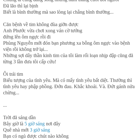
Đã lão thì lại bịnh
Biết là bình thường mà sao lòng lại chẵng bình thường...
Căn bệnh về tim không đùa giỡn được
Anh Phước vừa chơi xong ván cờ tướng
đứng lên ôm ngực rồi đi
Phùng Nguyễn mới đón bạn phương xa bỗng ôm ngực vào bệnh
viện rồi không trở lại...
Những sợi dây thần kinh tim của tôi làm rối loạn nhịp đập cũng đã
từng 3 lần đưa tôi cấp cứu!
Ôi trái tim
Biểu tượng của tình yêu. Mà có mấy tình yêu bất diệt. Thường thì
tình yêu hay phập phồng. Đớn đau. Khắc khoải. Và. Đứt gánh nửa
chừng...
...
Trời đã sáng dần
Bây giờ là
5 giờ sáng
nơi đây
Quê nhà mới
3 giờ sáng
Bạn có ngủ được chút nào không