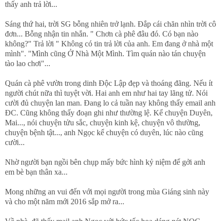
thấy anh trả lời...
Sáng thứ hai, trời SG bỗng nhiên trở lạnh. Đắp cái chăn nhìn trời cô
đơn... Bỗng nhận tin nhắn. " Chơn cà phê đâu đó. Có bạn nào
không?" Trả lời " Không có tin trả lời của anh. Em đang ở nhà một
mình". "Mình cũng Ở Nhà Một Mình. Tìm quán nào tán chuyện
tào lao chơi"...
Quán cà phê vườn trong dinh Độc Lập đẹp và thoáng đãng. Nếu ít
người chút nữa thì tuyệt vời. Hai anh em như hai tay lãng tử. Nói
cười đủ chuyện lan man. Đang lo cả tuần nay không thấy email anh
ĐC. Cũng không thấy đoạn ghi như thường lệ. Kể chuyện Duyên,
Mai..., nói chuyện tửu sắc, chuyện kinh kệ, chuyện vô thường,
chuyện bệnh tật..., anh Ngọc kể chuyện có duyên, lúc nào cũng
cười...
Nhờ người bạn ngồi bên chụp mấy bức hình kỷ niệm để gởi anh
em bè bạn thân xa...
Mong những an vui đến với mọi người trong mùa Giáng sinh này
và cho một năm mới 2016 sắp mở ra...