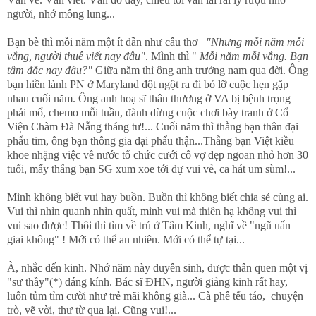
người, nhớ mông lung...
Bạn bè thì mỗi năm một ít dần như câu thơ
"Nhưng mỗi năm mỗi
vắng, người thuê viết nay đâu"
. Mình thì "
Mỗi năm mỗi vắng. Bạn
tâm đắc nay đâu?"
Giữa năm thì ông anh trưởng nam qua đời. Ông
bạn hiền lành PN ở Maryland đột ngột ra đi bỏ lỡ cuộc hẹn gặp
nhau cuối năm. Ông anh hoạ sĩ thân thương ở VA bị bệnh trọng
phải mổ, chemo mỗi tuần, đành dừng cuộc chơi bày tranh ở Cổ
Viện Chàm Đà Nẵng tháng tư!... Cuối năm thì thằng bạn thân đại
phẩu tim, ông bạn thông gia đại phẩu thận...Thằng bạn Việt kiều
khoe nhặng việc về nước tổ chức cưới cô vợ đẹp ngoan nhỏ hơn 30
tuổi, mấy thằng bạn SG xum xoe tới dự vui vẻ, ca hát um sùm!...
Mình không biết vui hay buồn. Buồn thì không biết chia sẻ cùng ai.
Vui thì nhìn quanh nhìn quất, mình vui mà thiên hạ không vui thì
vui sao được! Thôi thì tìm về trú ở Tâm Kinh, nghĩ về "ngũ uẩn
giai không" ! Mới có thể an nhiên. Mới có thể tự tại...
À, nhắc đến kinh. Nhớ năm này duyên sinh, được thân quen một vị
"sư thầy"(*) đáng kính. Bác sĩ ĐHN, người giảng kinh rất hay,
luôn tủm tỉm cười như trẻ mãi không già... Cà phê tếu táo, chuyện
trò, vẽ vời, thư từ qua lại. Cũng vui!...