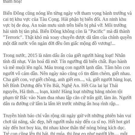
thảm hoạ!
Biển Đông cũng nóng lên từng ngày với tham vọng bành trướng và
cai trị khu vực của Tàu Cọng. Hải phận bị biến đổi. An ninh khu
vực bị đe doạ. An toàn mưu sinh trên biển bị phá vỡ. Môi trường
hải sinh bị tàn phá. Biển Đông không còn là "Pacific" mà đã thành
"Terroric". Thật khó mà xoay chuyển được dã tâm của chính quyền
một đất nước vốn ngàn đời đều ôm giấc mộng đồ vương!...
Trong nước, 2015 là năm dấu ấn của giết người hàng loạt! Nhân
tính đã nhạt. Văn hoá đã mờ. Tín ngưỡng đã biến chất. Bạo hành
và mê muội lên ngôi. Máu trong con người lạnh dần. Tâm hồn con
người vô cảm dần. Nên ngày nào cũng có tin đâm chém, giết nhau.
Cha giết con, vợ giết chồng, anh giết em..., và, giết người hàng loạt,
hết Bình Dương đến Yên Bái, Nghệ An. Hết Gia lai lại Thái
nguyên, Hà tĩnh..., loạn, kinh! Hàng loạt những băng nhóm tội
phạm từ Bắc vào Nam đua nhau lập căn cứ trấn giữ, làm ăn. Người
dân ra đường cứ lấm la lấm lét trước những ẩn hoạ rình rập...
Truyền hình báo chí vẫn rộng rãi ngày giờ với những phiên bản vui
chơi tài năng, sắc đẹp, hết người mẫu này đến ca sĩ nọ. Hết hot girl
này đến hot boy kia, thi nhau khoe thân thể nóng bỏng kích dục.
Trẻ con cũng lên thi hát, thi múa, thi õng ẹo như người lớn..., một