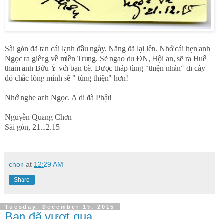
Sài gòn đã tan cái lạnh đầu ngày. Nắng đã lại lên. Nhớ cái hẹn anh
Ngọc ra giêng về miền Trung. Sẽ ngao du ĐN, Hội an, sẽ ra Huế
thăm anh Bửu Ý với bạn bè. Được tháp tùng "thiện nhân" đi đây
đó chắc lòng mình sẽ " tùng thiện" hơn!
Nhớ nghe anh Ngọc. A di đà Phật!
Nguyễn Quang Chơn
Sài gòn, 21.12.15
chon
at
12:29 AM
Share
Tuesday, December 15, 2015
Bạn đã vượt qua