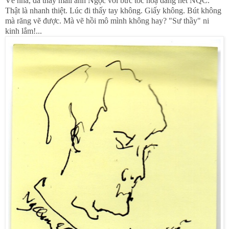
Về nhà, đã thấy mail anh Ngọc với bức tốc hoạ dáng nét NQC.
Thật là nhanh thiệt. Lúc đi thấy tay không. Giấy không. Bút không
mà răng vẽ được. Mà vẽ hồi mô mình không hay? "Sư thầy" ni
kinh lắm!...