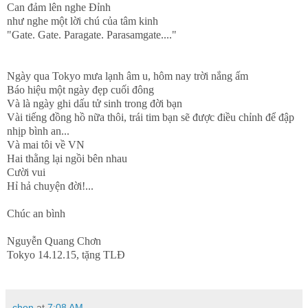
Can đảm lên nghe Đỉnh
như nghe một lời chú của tâm kinh
"Gate. Gate. Paragate. Parasamgate...."
Ngày qua Tokyo mưa lạnh âm u, hôm nay trời nắng ấm
Báo hiệu một ngày đẹp cuối đông
Và là ngày ghi dấu tử sinh trong đời bạn
Vài tiếng đồng hồ nữa thôi, trái tim bạn sẽ được điều chỉnh để đập
nhịp bình an...
Và mai tôi về VN
Hai thằng lại ngồi bên nhau
Cười vui
Hỉ hả chuyện đời!...
Chúc an bình
Nguyễn Quang Chơn
Tokyo 14.12.15, tặng TLĐ
chon
at
7:08 AM