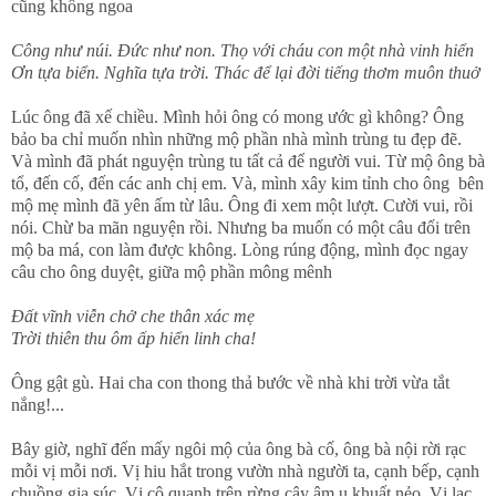
cũng không ngoa
Công như núi. Đức như non. Thọ với cháu con một nhà vinh hiển
Ơn tựa biển. Nghĩa tựa trời. Thác để lại đời tiếng thơm muôn thuở
Lúc ông đã xế chiều. Mình hỏi ông có mong ước gì không? Ông
bảo ba chỉ muốn nhìn những mộ phần nhà mình trùng tu đẹp đẽ.
Và mình đã phát nguyện trùng tu tất cả để người vui. Từ mộ ông bà
tổ, đến cố, đến các anh chị em. Và, mình xây kim tỉnh cho ông bên
mộ mẹ mình đã yên ấm từ lâu. Ông đi xem một lượt. Cười vui, rồi
nói. Chừ ba mãn nguyện rồi. Nhưng ba muốn có một câu đối trên
mộ ba má, con làm được không. Lòng rúng động, mình đọc ngay
câu cho ông duyệt, giữa mộ phần mông mênh
Đất vĩnh viễn chở che thân xác mẹ
Trời thiên thu ôm ấp hiển linh cha!
Ông gật gù. Hai cha con thong thả bước về nhà khi trời vừa tắt
nắng!...
Bây giờ, nghĩ đến mấy ngôi mộ của ông bà cố, ông bà nội rời rạc
mỗi vị mỗi nơi. Vị hiu hắt trong vườn nhà người ta, cạnh bếp, cạnh
chuồng gia súc. Vị cô quạnh trên rừng cây âm u khuất nẻo. Vị lạc