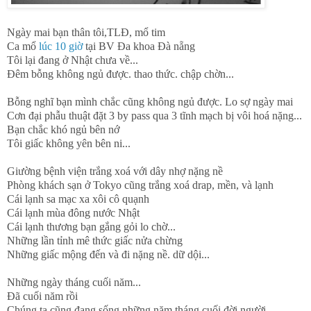
Ngày mai bạn thân tôi,TLĐ, mổ tim
Ca mổ
lúc 10 giờ
tại BV Đa khoa Đà nẵng
Tôi lại đang ở Nhật chưa về...
Đêm bỗng không ngủ được. thao thức. chập chờn...
Bỗng nghĩ bạn mình chắc cũng không ngủ được. Lo sợ ngày mai
Cơn đại phẫu thuật đặt 3 by pass qua 3 tĩnh mạch bị vôi hoá nặng...
Bạn chắc khó ngủ bên nớ
Tôi giấc không yên bên ni...
Giường bệnh viện trắng xoá với dây nhợ nặng nề
Phòng khách sạn ở Tokyo cũng trắng xoá drap, mền, và lạnh
Cái lạnh sa mạc xa xôi cô quạnh
Cái lạnh mùa đông nước Nhật
Cái lạnh thương bạn gắng gỏi lo chờ...
Những lần tỉnh mê thức giấc nửa chừng
Những giấc mộng đến và đi nặng nề. dữ dội...
Những ngày tháng cuối năm...
Đã cuối năm rồi
Chúng ta cũng đang sống những năm tháng cuối đời người