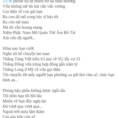
15:30
phone tôi tự nhiên trở lại bình thường
Vốn không mê tín mà vẫn vấn vương
Gọi điện về con gái bạn
Ba con đã mổ xong bác sĩ bảo tốt
Ba còn mê man
Mà tôi vẫn hoang mang
Niệm Phật. Nam Mô Quán Thế Âm Bồ Tát
Xin cứu độ người...
Hôm nay bạn cười
Nghe tôi kể chuyện lan man
Thằng Tùng Việt kiều 63 nay về SG lấy vợ 33
Thằng Đông vừa trúng hợp đồng gần trăm tỷ
Thằng Long ở Mỹ về vừa gọi điện
Tôi chuyển lời mấy người bạn phương xa gởi thư chia sẻ, chúc bạn
bình an...
Phòng hậu phẩu không được ngồi lâu
Tôi nhìn bạn tôi hồi lâu
Muốn vẽ bạn đầy nghị lực
Đã vượt qua vượt qua...
Ngoài trời mưa lâm thâm
Gió gào bên cửa sổ