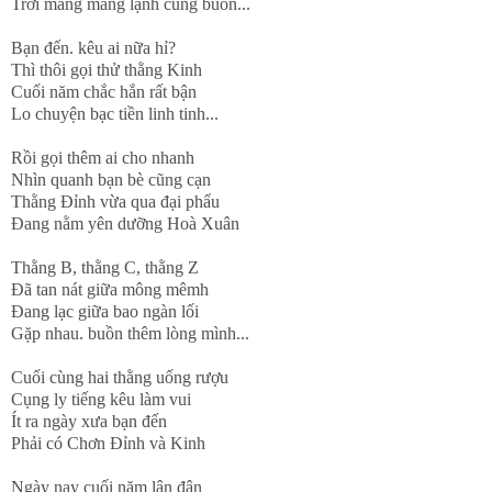
Trời mang mang lạnh cũng buồn...
Bạn đến. kêu ai nữa hỉ?
Thì thôi gọi thử thằng Kinh
Cuối năm chắc hắn rất bận
Lo chuyện bạc tiền linh tinh...
Rồi gọi thêm ai cho nhanh
Nhìn quanh bạn bè cũng cạn
Thằng Đỉnh vừa qua đại phẩu
Đang nằm yên dưỡng Hoà Xuân
Thằng B, thằng C, thằng Z
Đã tan nát giữa mông mêmh
Đang lạc giữa bao ngàn lối
Gặp nhau. buồn thêm lòng mình...
Cuối cùng hai thằng uống rượu
Cụng ly tiếng kêu làm vui
Ít ra ngày xưa bạn đến
Phải có Chơn Đỉnh và Kinh
Ngày nay cuối năm lận đận