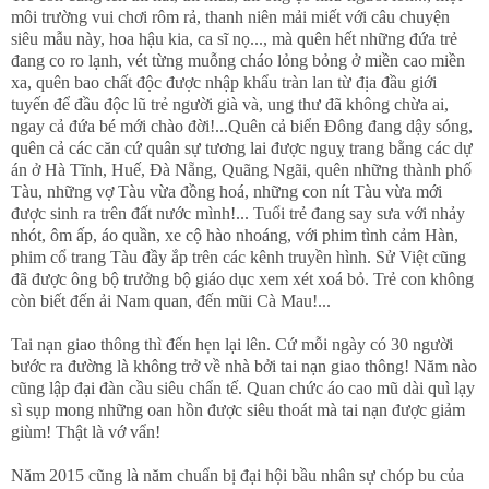
môi trường vui chơi rôm rả, thanh niên mải miết với câu chuyện
siêu mẫu này, hoa hậu kia, ca sĩ nọ..., mà quên hết những đứa trẻ
đang co ro lạnh, vét từng muỗng cháo lỏng bỏng ở miền cao miền
xa, quên bao chất độc được nhập khẩu tràn lan từ địa đầu giới
tuyến để đầu độc lũ trẻ người già và, ung thư đã không chừa ai,
ngay cả đứa bé mới chào đời!...Quên cả biển Đông đang dậy sóng,
quên cả các căn cứ quân sự tương lai được nguỵ trang bằng các dự
án ở Hà Tĩnh, Huế, Đà Nẵng, Quãng Ngãi, quên những thành phố
Tàu, những vợ Tàu vừa đồng hoá, những con nít Tàu vừa mới
được sinh ra trên đất nước mình!... Tuổi trẻ đang say sưa với nhảy
nhót, ôm ấp, áo quần, xe cộ hào nhoáng, với phim tình cảm Hàn,
phim cổ trang Tàu đầy ắp trên các kênh truyền hình. Sử Việt cũng
đã được ông bộ trưởng bộ giáo dục xem xét xoá bỏ. Trẻ con không
còn biết đến ải Nam quan, đến mũi Cà Mau!...
Tai nạn giao thông thì đến hẹn lại lên. Cứ mỗi ngày có 30 người
bước ra đường là không trở về nhà bởi tai nạn giao thông! Năm nào
cũng lập đại đàn cầu siêu chẩn tế. Quan chức áo cao mũ dài quì lạy
sì sụp mong những oan hồn được siêu thoát mà tai nạn được giảm
giùm! Thật là vớ vẩn!
Năm 2015 cũng là năm chuẩn bị đại hội bầu nhân sự chóp bu của