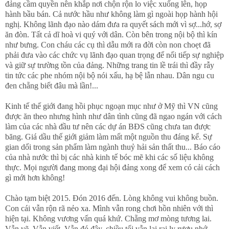
đảng cầm quyền nên khắp nơi chộn rộn lo việc xuống lên, họp
hành bầu bán. Cả nước hầu như không làm gì ngoài họp hành hội
nghị. Không lãnh đạo nào dám đưa ra quyết sách mới vì sợ...hớ, sợ
ăn đòn. Tất cả dĩ hoà vi quý với dân. Còn bên trong nội bộ thì kín
như bưng. Con cháu các cụ thì dẫu mới ra đời còn non choẹt đã
phải đưa vào các chức vụ lãnh đạo quan trọng để nối tiếp sự nghiệp
và giữ sự trường tồn của đảng. Những trang tin lề trái thì đầy rẫy
tin tức các phe nhóm nội bộ nói xấu, hạ bệ lẫn nhau. Dân ngu cu
đen chẵng biết đâu mà lần!...
Kinh tế thế giới đang hồi phục ngoạn mục như ở Mỹ thì VN cũng
được ăn theo nhưng hình như dân tình cũng đã ngao ngán với cách
làm của các nhà đầu tư nên các dự án BĐS cũng chưa tan được
băng. Giá dầu thế giới giảm làm mất một nguồn thu đáng kể. Sự
gian dối trong sản phẩm làm ngành thuỷ hải sản thất thu... Báo cáo
của nhà nước thì bị các nhà kinh tế bóc mẽ khi các số liệu không
thực. Mọi người đang mong đại hội đảng xong để xem có cải cách
gì mới hơn không!
Chào tạm biệt 2015. Đón 2016 đến. Lòng không vui không buồn.
Con cái vẫn rộn rã nẻo xa. Mình vẫn rong chơi hồn nhiên với thì
hiện tại. Không vương vấn quá khứ. Chẵng mơ mòng tương lai.
Vẫn vẽ. Vẫn viết. Vẫn đó đây, chiều tối vẫn lai rai ly rượu nhớ