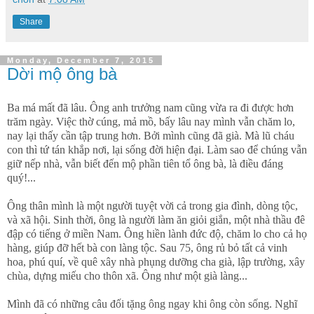
Share
Monday, December 7, 2015
Dời mộ ông bà
Ba má mất đã lâu. Ông anh trưởng nam cũng vừa ra đi được hơn
trăm ngày. Việc thờ cúng, mả mồ, bấy lâu nay mình vẫn chăm lo,
nay lại thấy cần tập trung hơn. Bởi mình cũng đã già. Mà lũ cháu
con thì tứ tán khắp nơi, lại sống đời hiện đại. Làm sao để chúng vẫn
giữ nếp nhà, vẫn biết đến mộ phần tiên tổ ông bà, là điều đáng
quý!...
Ông thân mình là một người tuyệt vời cả trong gia đình, dòng tộc,
và xã hội. Sinh thời, ông là người làm ăn giỏi giắn, một nhà thầu đê
đập có tiếng ở miền Nam. Ông hiền lành đức độ, chăm lo cho cả họ
hàng, giúp đỡ hết bà con làng tộc. Sau 75, ông rủ bỏ tất cả vinh
hoa, phú quí, về quê xây nhà phụng dưỡng cha già, lập trường, xây
chùa, dựng miếu cho thôn xã. Ông như một già làng...
Mình đã có những câu đối tặng ông ngay khi ông còn sống. Nghĩ