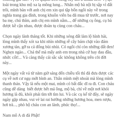
loài trong khu mộ xa lạ mông lung... Nhân mộ bà nội bị sập vì đất
trôi, mình bàn với anh chị em xin qui tập bốn ngôi này về trong
nghĩa trang gia đình, trong khuôn viên ba đã mua từ trước, nơi nay
ba mẹ, chú thím, anh chị em mình nằm..., để những cụ ông, cụ bà
được kề cận nhau, được đoàn tụ cùng con cháu...
Chọn ngày lành tháng tốt. Khi những xẻng đất làm lộ hình hài,
lòng mình thấy xót xa khi nhìn những rễ cây bám chặt vào đám
xương tàn, gỡ ra cả đống bùi nhùi. Có ngôi chỉ còn những đất đen!
Nghẹn ngào... Chả thế mà mấy anh em trong nhà cứ hay đau đầu,
nhức cốt!... Và càng thấy cái sắc sắc không không trên cõi đời
này...
Một ngày vất vả từ năm giờ sáng đến chiều tối thì đã đưa được các
cụ về nơi cư ngụ mới bình an. Thân mình mệt nhoài mà lòng mình
thanh thản. Vậy là nếu một mai, mình có bất đắc dĩ ra đi. Con cháu
cũng dễ dàng biết được hết mả ông, mộ bà, chỉ về một nơi khói
hương là đủ, khỏi phải tìm tới tìm lui. Và các cụ kể từ đây, sẽ ngày
ngày gặp nhau, vui vẻ lai rai hưởng những hương hoa, men rượu,
hơi trà..., phò hộ cháu con an lành, phúc thọ!...
Nam mô A di đà Phật!