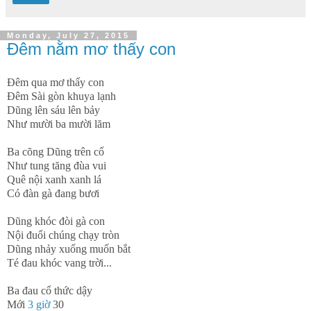
Monday, July 27, 2015
Đêm nằm mơ thấy con
Đêm qua mơ thấy con
Đêm Sài gòn khuya lạnh
Dũng lên sáu lên bảy
Như mười ba mười lăm
Ba cõng Dũng trên cổ
Như tung tăng đùa vui
Quê nội xanh xanh lá
Có đàn gà đang bươi
Dũng khóc đòi gà con
Nội đuổi chúng chạy tròn
Dũng nhảy xuống muốn bắt
Té đau khóc vang trời...
Ba đau cổ thức dậy
Mới
3 giờ
30