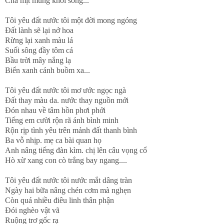
Cha mịt mùng khói sóng...
Tôi yêu đất nước tôi một đời mong ngóng
Đất lành sẽ lại nở hoa
Rừng lại xanh màu lá
Suối sông đầy tôm cá
Bầu trời mây nắng lạ
Biển xanh cánh buồm xa...
Tôi yêu đất nước tôi mơ ước ngọc ngà
Đất thay màu da. nước thay nguồn mới
Đón nhau về tâm hồn phơi phới
Tiếng em cười rộn rã ánh bình minh
Rộn rịp tình yêu trên mảnh đất thanh bình
Ba vỗ nhịp. mẹ ca bài quan họ
Anh nâng tiếng đàn kìm. chị lên câu vọng cổ
Hò xừ xang con cò trắng bay ngang....
Tôi yêu đất nước tôi nước mắt dâng tràn
Ngày hai bữa nâng chén cơm mà nghẹn
Còn quá nhiều điêu linh thân phận
Đói nghèo vật vã
Ruộng trơ gốc rạ