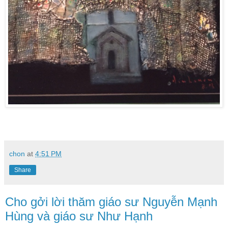
chon
at
4:51 PM
Share
Cho gởi lời thăm giáo sư Nguyễn Mạnh
Hùng và giáo sư Như Hạnh