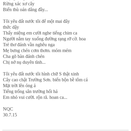
Rừng xác xơ cây
Biển thù oán dâng đầy...
Tôi yêu đất nước tôi để một mai đây
thức dậy
Thấy miệng em cười nghe tiếng chim ca
Người nắm tay xuống đường rạng rỡ cờ. hoa
Trẻ thơ đánh vần nghêu nga
Mẹ bưng chén cơm thơm. móm mém
Cha gõ bàn đánh chén
Chị nở nụ duyên tình...
Tôi yêu đất nước tôi hình chữ S thật xinh
Cây cao chật Trường Sơn. biển bộn bề tôm cá
Mặt trời lên óng ả
Tiếng trống sân trường hối hả
Em nhỏ vui cười. rộn rã. hoan ca...
NQC
30.7.15