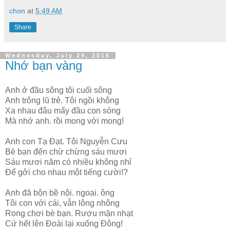
chon
at
5:49 AM
Share
Wednesday, July 29, 2015
Nhớ bạn vàng
Anh ở đầu sông tôi cuối sông
Anh trông lũ trẻ. Tôi ngồi không
Xa nhau đâu mấy đầu con sóng
Mà nhớ anh. rồi mong với mong!
Anh con Tạ Đạt. Tôi Nguyễn Cưu
Bè bạn đến chừ chừng sáu mươi
Sáu mươi năm có nhiều không nhỉ
Để gởi cho nhau một tiếng cười!?
Anh đã bộn bề nội. ngoại. ông
Tôi con với cái, vẫn lông nhông
Rong chơi bè bạn. Rượu mặn nhạt
Cứ hết lên Đoài lại xuống Đông!