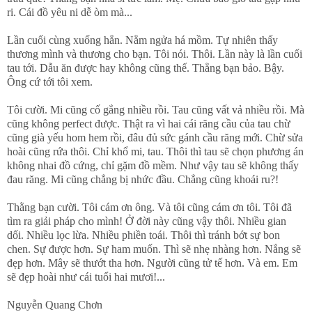
ri. Cái đồ yêu ni dễ òm mà...
Lần cuối cùng xuống hắn. Nằm ngửa há mồm. Tự nhiên thấy
thương mình và thương cho bạn. Tôi nói. Thôi. Lần này là lần cuối
tau tới. Dẫu ăn được hay không cũng thế. Thằng bạn bảo. Bậy.
Ông cứ tới tôi xem.
Tôi cười. Mi cũng cố gắng nhiều rồi. Tau cũng vất vả nhiều rồi. Mà
cũng không perfect được. Thật ra vì hai cái răng cầu của tau chừ
cũng già yếu hom hem rồi, đâu đủ sức gánh cầu răng mới. Chừ sửa
hoài cũng rứa thôi. Chỉ khổ mi, tau. Thôi thì tau sẽ chọn phương án
không nhai đồ cứng, chỉ gặm đồ mềm. Như vậy tau sẽ không thấy
đau răng. Mi cũng chẳng bị nhức đầu. Chẳng cũng khoái ru?!
Thằng bạn cười. Tôi cám ơn ông. Và tôi cũng cám ơn tôi. Tôi đã
tìm ra giải pháp cho mình! Ở đời này cũng vậy thôi. Nhiều gian
dối. Nhiều lọc lừa. Nhiều phiền toái. Thôi thì tránh bớt sự bon
chen. Sự được hơn. Sự ham muốn. Thì sẽ nhẹ nhàng hơn. Nắng sẽ
đẹp hơn. Mây sẽ thướt tha hơn. Người cũng tử tế hơn. Và em. Em
sẽ đẹp hoài như cái tuổi hai mươi!...
Nguyễn Quang Chơn