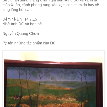
Bức chân dung thằng Chơn già bên vùng Burke xanh lá
mùa Xuân, cành phong rung xào xạc, con chim đỏ bay về
tung tăng hót ca...
Đêm hè ĐN, 14.7.15
Nhớ anh ĐC và bạn bè
Nguyễn Quang Chơn
(*): tên những tác phẩm của ĐC