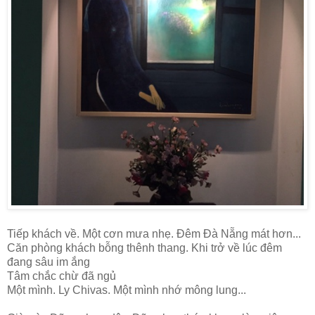
Tiếp khách về. Một cơn mưa nhẹ. Đêm Đà Nẵng mát hơn...
Căn phòng khách bỗng thênh thang. Khi trở về lúc đêm
đang sâu im ắng
Tâm chắc chừ đã ngủ
Một mình. Ly Chivas. Một mình nhớ mông lung...