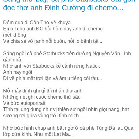
đọc thơ anh Đinh Cường đi chemo...
Đêm qua đi Cần Thơ về khuya
Email cho anh ĐC hỏi hôm nay anh đi chemo
mệt không
Và chia sẻ với anh nỗi buồn, nỗi lo bệnh tật...
Sáng ngồi cà phê Starbucks trên đường Nguyễn Văn Linh
gần nhà
Nhớ anh với Starbucks kề cánh rừng Natick
Anh hay ngồi
Đi về phía mặt trời lặn và âm u tiếng còi tàu...
Mở máy định ghi gì thì nhận thư anh
Những nét ghi cuộc chemo thứ sáu
Và bức autoportrait
Tĩnh tại ung dung như vị thiền sư ngồi nhìn giọt nắng, hạt
sương rơi giữa vùng trời tĩnh mịch...
Nhớ bức hình chụp anh bất ngờ ở cà phê Tùng Đà lạt. Qua
lớp cửa kính. Như một Lạt Ma...