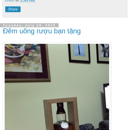
chon
at
5:44 AM
Share
Tuesday, July 28, 2015
Đêm uống rượu bạn tặng