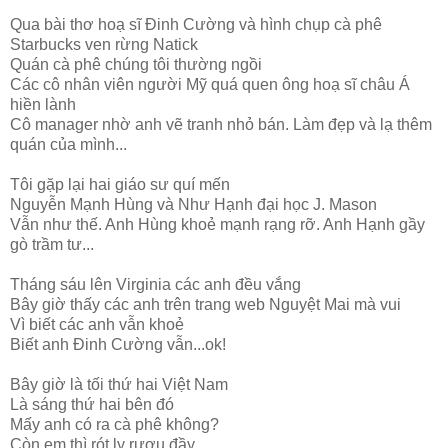
Qua bài thơ hoạ sĩ Đinh Cường và hình chụp cà phê
Starbucks ven rừng Natick
Quán cà phê chúng tôi thường ngồi
Các cô nhân viên người Mỹ quá quen ông hoạ sĩ châu Á
hiền lành
Cô manager nhờ anh vẽ tranh nhỏ bán. Làm đẹp và lạ thêm
quán của mình...
Tôi gặp lại hai giáo sư quí mến
Nguyễn Mạnh Hùng và Như Hạnh đại học J. Mason
Vẫn như thế. Anh Hùng khoẻ mạnh rạng rỡ. Anh Hạnh gầy
gò trầm tư...
Tháng sáu lên Virginia các anh đều vắng
Bây giờ thấy các anh trên trang web Nguyệt Mai mà vui
Vì biết các anh vẫn khoẻ
Biết anh Đinh Cường vẫn...ok!
Bây giờ là tối thứ hai Việt Nam
Là sáng thứ hai bên đó
Mấy anh có ra cà phê không?
Còn em thì rót ly rượu đầy