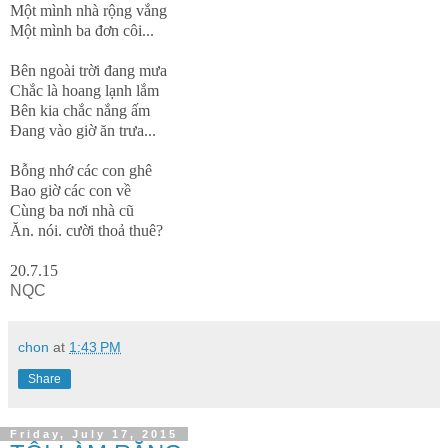
Một mình nhà rộng vắng
Một mình ba đơn côi...
Bên ngoài trời đang mưa
Chắc là hoang lạnh lắm
Bên kia chắc nắng ấm
Đang vào giờ ăn trưa...
Bỗng nhớ các con ghê
Bao giờ các con về
Cùng ba nơi nhà cũ
Ăn. nói. cười thoả thuê?
20.7.15
NQC
chon
at
1:43 PM
Share
Friday, July 17, 2015