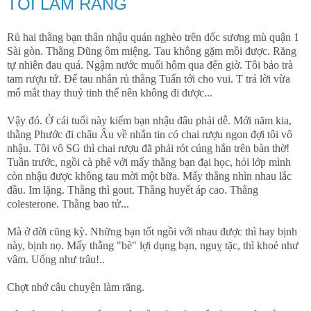
TÔI LÀM RĂNG
Rủ hai thằng bạn thân nhậu quán nghèo trên dốc sương mù quận 1
Sài gòn. Thằng Dũng ôm miệng. Tau không gặm mồi được. Răng
tự nhiên đau quá. Ngậm nước muối hôm qua đến giờ. Tôi bảo trà
tam rượu tứ. Để tau nhắn rủ thằng Tuấn tới cho vui. T trả lời vừa
mổ mắt thay thuỷ tinh thể nên không đi được...
Vậy đó. Ở cái tuổi này kiếm bạn nhậu đâu phải dễ. Mới năm kia,
thằng Phước đi châu Âu về nhắn tin có chai rượu ngon đợi tôi vô
nhậu. Tôi vô SG thì chai rượu đã phải rót cúng hắn trên bàn thờ!
Tuần trước, ngồi cà phê với mấy thằng bạn đại học, hỏi lớp mình
còn nhậu được không tau mời một bữa. Mấy thằng nhìn nhau lắc
đầu. Im lặng. Thằng thì gout. Thằng huyết áp cao. Thằng
colesterone. Thằng bao tử...
Mà ở đời cũng kỳ. Những bạn tốt ngồi với nhau được thì hay bịnh
này, bịnh nọ. Mấy thằng "bè" lợi dụng bạn, nguỵ tặc, thì khoẻ như
vâm. Uống như trâu!..
Chợt nhớ câu chuyện làm răng.