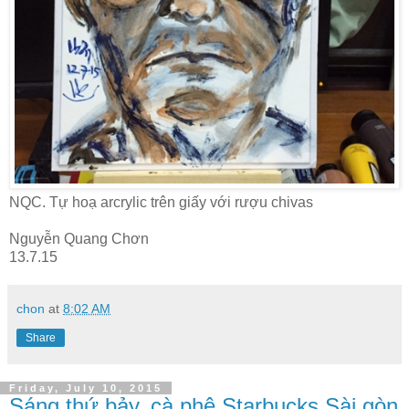
NQC. Tự hoạ arcrylic trên giấy với rượu chivas
Nguyễn Quang Chơn
13.7.15
chon
at
8:02 AM
Share
Friday, July 10, 2015
Sáng thứ bảy, cà phê Starbucks Sài gòn