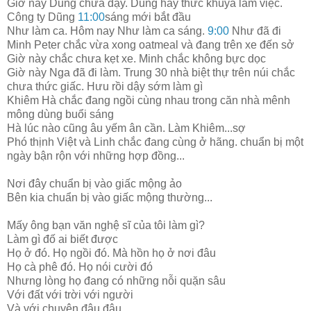
Giờ này Dũng chưa dậy. Dũng hay thức khuya làm việc.
Công ty Dũng
11:00
sáng mới bắt đầu
Như làm ca. Hôm nay Như làm ca sáng.
9:00
Như đã đi
Minh Peter chắc vừa xong oatmeal và đang trên xe đến sở
Giờ này chắc chưa kẹt xe. Minh chắc không bực dọc
Giờ này Nga đã đi làm. Trung 30 nhà biệt thự trên núi chắc
chưa thức giấc. Hưu rồi dậy sớm làm gì
Khiêm Hà chắc đang ngồi cùng nhau trong căn nhà mênh
mông dùng buổi sáng
Hà lúc nào cũng âu yếm ân cần. Làm Khiêm...sợ
Phó thịnh Việt và Linh chắc đang cùng ở hãng. chuẩn bị một
ngày bận rộn với những hợp đồng...
Nơi đây chuẩn bị vào giấc mộng ảo
Bên kia chuẩn bị vào giấc mộng thường...
Mấy ông bạn văn nghệ sĩ của tôi làm gì?
Làm gì đố ai biết được
Họ ở đó. Họ ngồi đó. Mà hồn họ ở nơi đâu
Họ cà phê đó. Họ nói cười đó
Nhưng lòng họ đang có những nỗi quặn sâu
Với đất với trời với người
Và với chuyện đâu đâu