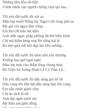
Những tâm hồn rất thật
Vươn mình vặn người chống chọi quỉ ma...
Tôi yêu đất nước tôi xót xa
Mặn hạt muối Hồng hà. Ngọt Cửu long phù sa
Mẹ già vót ngọn tầm vông
Em thơ cỡi trâu hát dặm
Anh ưỡn ngực phập phồng hít thở biển khơi
Chị má thắm lưng ong lên rừng hái lá
Ba nhỏ giọt mồ hôi đạp lúa trên nương...
Tôi yêu đất nước tôi mòn mõi yêu thương
Không bao giờ ngơi nghỉ
Máu mẹ máu cha thấm lòng chung thuỷ
Bà Triệu bà Trưng Đinh Lê Lý Trần Lê...
Tôi yêu đất nước tôi dẫu sóng gió bề bề
Dẫu cung tên bằn bặt dẫu súng đạn rền vang
Em oằn mình gánh chịu
Chị áo rách tả tơi
Anh đại ngàn phơi xác
Mẹ thân nát giữa đồng