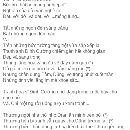
Bởi trời bắt họ mang nghiệp dĩ
Nghiệp của đời văn nghệ sĩ
Đau với đời và đau với ...mông lung...
Tắt những ngọn đèn sáng trắng
Bật những ngọn đèn màu
Và
Trên những bức tường tầng trệt vừa sắp xếp lại
Tranh anh Đinh Cường chiếm gần hết không gian
Đẹp và sang trọng
Thung lũng hoa vàng đã về đây năm qua (*)
Cô gái miền đồi núi đã về đây tháng rồi (*)
Những chân dung Tâm, Dũng, vẽ trong phút xuất thần
Những tĩnh vật lặng im mà khoe sắc...
Tranh hoạ sĩ Đinh Cường như đang trong cuộc bày chơi
nho nhỏ
Và. Chỉ một người uống rượu xem tranh...
Thương ngôi nhà thờ nhỏ Dran ẩn mình trên bố (*)
Thương hòn bi xanh vẫn quay cho Dũng tương lai (*)
Thương bức chân dung tự hoạ trên bức thư Chơn gởi tặng