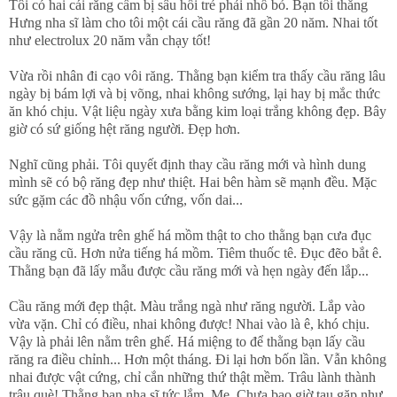
Tôi có hai cái răng cấm bị sâu hồi trẻ phải nhổ bỏ. Bạn tôi thằng
Hưng nha sĩ làm cho tôi một cái cầu răng đã gần 20 năm. Nhai tốt
như electrolux 20 năm vẫn chạy tốt!
Vừa rồi nhân đi cạo vôi răng. Thằng bạn kiểm tra thấy cầu răng lâu
ngày bị bám lợi và bị võng, nhai không sướng, lại hay bị mắc thức
ăn khó chịu. Vật liệu ngày xưa bằng kim loại trắng không đẹp. Bây
giờ có sứ giống hệt răng người. Đẹp hơn.
Nghĩ cũng phải. Tôi quyết định thay cầu răng mới và hình dung
mình sẽ có bộ răng đẹp như thiệt. Hai bên hàm sẽ mạnh đều. Mặc
sức gặm các đồ nhậu vốn cứng, vốn dai...
Vậy là nằm ngửa trên ghế há mồm thật to cho thằng bạn cưa đục
cầu răng cũ. Hơn nửa tiếng há mồm. Tiêm thuốc tê. Đục đẽo bắt ê.
Thằng bạn đã lấy mẫu được cầu răng mới và hẹn ngày đến lắp...
Cầu răng mới đẹp thật. Màu trắng ngà như răng người. Lắp vào
vừa vặn. Chỉ có điều, nhai không được! Nhai vào là ê, khó chịu.
Vậy là phải lên nằm trên ghế. Há miệng to để thằng bạn lấy cầu
răng ra điều chỉnh... Hơn một tháng. Đi lại hơn bốn lần. Vẫn không
nhai được vật cứng, chỉ cắn những thứ thật mềm. Trâu lành thành
trâu què! Thằng bạn nha sĩ tức lắm. Mẹ. Chưa bao giờ tau gặp như