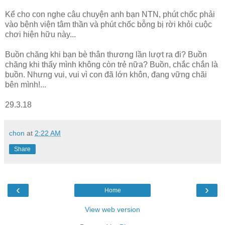
Kể cho con nghe câu chuyện anh bạn NTN, phút chốc phải
vào bệnh viện tâm thần và phút chốc bỗng bị rời khỏi cuộc
chơi hiện hữu này...
Buồn chăng khi bạn bè thân thương lần lượt ra đi? Buồn
chăng khi thấy mình không còn trẻ nữa? Buồn, chắc chắn là
buồn. Nhưng vui, vui vì con đã lớn khôn, đang vững chãi
bên mình!...
29.3.18
chon
at
2:22 AM
Share
‹
›
Home
View web version