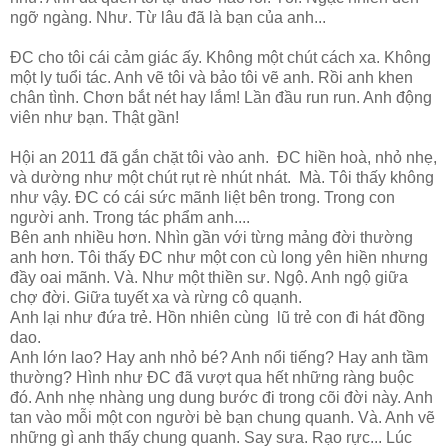
ngỡ ngàng. Như. Từ lâu đã là bạn của anh...
ĐC cho tôi cái cảm giác ấy. Không một chút cách xa. Không
một ly tuổi tác. Anh vẽ tôi và bảo tôi vẽ anh. Rồi anh khen
chân tình. Chơn bắt nét hay lắm! Lần đầu run run. Anh động
viên như bạn. Thật gần!
Hội an 2011 đã gắn chặt tôi vào anh. ĐC hiền hoà, nhỏ nhẹ,
và dường như một chút rụt rè nhút nhát. Mà. Tôi thấy không
như vậy. ĐC có cái sức mãnh liệt bên trong. Trong con
người anh. Trong tác phẩm anh....
Bên anh nhiều hơn. Nhìn gần với từng mảng đời thường
anh hơn. Tôi thấy ĐC như một con cù long yên hiền nhưng
đầy oai mãnh. Và. Như một thiền sư. Ngộ. Anh ngộ giữa
chợ đời. Giữa tuyết xa và rừng cô quạnh.
Anh lại như đứa trẻ. Hồn nhiên cùng lũ trẻ con đi hát đồng
dao.
Anh lớn lao? Hay anh nhỏ bé? Anh nổi tiếng? Hay anh tầm
thường? Hình như ĐC đã vượt qua hết những ràng buộc
đó. Anh nhẹ nhàng ung dung bước đi trong cõi đời này. Anh
tan vào mỗi một con người bè bạn chung quanh. Và. Anh vẽ
những gì anh thấy chung quanh. Say sưa. Rạo rực... Lúc