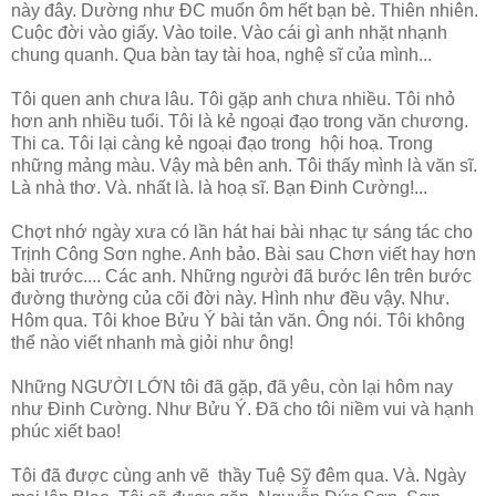
này đây. Dường như ĐC muốn ôm hết bạn bè. Thiên nhiên.
Cuộc đời vào giấy. Vào toile. Vào cái gì anh nhặt nhạnh
chung quanh. Qua bàn tay tài hoa, nghệ sĩ của mình...
Tôi quen anh chưa lâu. Tôi gặp anh chưa nhiều. Tôi nhỏ
hơn anh nhiều tuổi. Tôi là kẻ ngoại đạo trong văn chương.
Thi ca. Tôi lại càng kẻ ngoại đạo trong hội hoạ. Trong
những mảng màu. Vậy mà bên anh. Tôi thấy mình là văn sĩ.
Là nhà thơ. Và. nhất là. là hoạ sĩ. Bạn Đinh Cường!...
Chợt nhớ ngày xưa có lần hát hai bài nhạc tự sáng tác cho
Trịnh Công Sơn nghe. Anh bảo. Bài sau Chơn viết hay hơn
bài trước.... Các anh. Những người đã bước lên trên bước
đường thường của cõi đời này. Hình như đều vậy. Như.
Hôm qua. Tôi khoe Bửu Ý bài tản văn. Ông nói. Tôi không
thể nào viết nhanh mà giỏi như ông!
Những NGƯỜI LỚN tôi đã gặp, đã yêu, còn lại hôm nay
như Đinh Cường. Như Bửu Ý. Đã cho tôi niềm vui và hạnh
phúc xiết bao!
Tôi đã được cùng anh vẽ thầy Tuệ Sỹ đêm qua. Và. Ngày