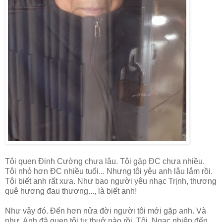
Tôi quen Đinh Cường chưa lâu. Tôi gặp ĐC chưa nhiều.
Tôi nhỏ hơn ĐC nhiều tuổi... Nhưng tôi yêu anh lâu lắm rồi.
Tôi biết anh rất xưa. Như bao người yêu nhạc Trịnh, thương
quê hương đau thương..., là biết anh!
Như vậy đó. Đến hơn nửa đời người tôi mới gặp anh. Và
như. Anh đã quen tôi tự thuở nào rồi. Tôi. Ngạc nhiên đến