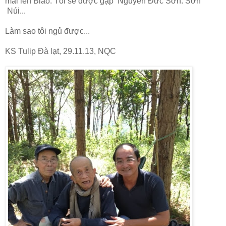
mai lên Blao. Tôi sẽ được gặp Nguyễn Đức Sơn. Sơn
Núi...
Làm sao tôi ngủ được...
KS Tulip Đà lạt, 29.11.13, NQC