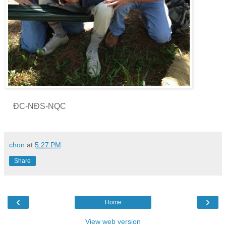
ĐC-NĐS-NQC
chon
at
5:27 PM
Share
‹
›
Home
View web version