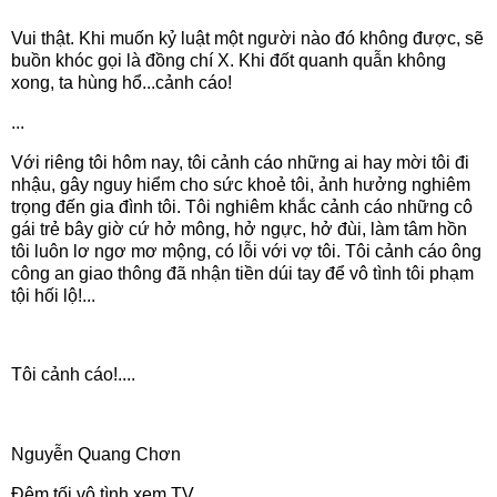
Vui thật. Khi muốn kỷ luật một người nào đó không được, sẽ
buồn khóc gọi là đồng chí X. Khi đốt quanh quẫn không
xong, ta hùng hổ...cảnh cáo!
...
Với riêng tôi hôm nay, tôi cảnh cáo những ai hay mời tôi đi
nhậu, gây nguy hiểm cho sức khoẻ tôi, ảnh hưởng nghiêm
trọng đến gia đình tôi. Tôi nghiêm khắc cảnh cáo những cô
gái trẻ bây giờ cứ hở mông, hở ngực, hở đùi, làm tâm hồn
tôi luôn lơ ngơ mơ mộng, có lỗi với vợ tôi. Tôi cảnh cáo ông
công an giao thông đã nhận tiền dúi tay để vô tình tôi phạm
tội hối lộ!...
Tôi cảnh cáo!....
Nguyễn Quang Chơn
Đêm tối vô tình xem TV