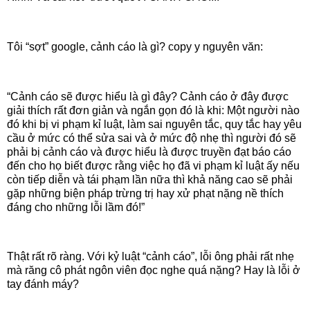
Tôi “sợt” google, cảnh cáo là gì? copy y nguyên văn:
“Cảnh cáo sẽ được hiểu là gì đây? Cảnh cáo ở đây được
giải thích rất đơn giản và ngắn gọn đó là khi: Một người nào
đó khi bị vi phạm kỉ luật, làm sai nguyên tắc, quy tắc hay yêu
cầu ở mức có thể sửa sai và ở mức độ nhẹ thì người đó sẽ
phải bị cảnh cáo và được hiểu là được truyền đạt báo cáo
đến cho họ biết được rằng việc họ đã vi phạm kỉ luật ấy nếu
còn tiếp diễn và tái phạm lần nữa thì khả năng cao sẽ phải
gặp những biện pháp trừng trị hay xử phạt nặng nề thích
đáng cho những lỗi lầm đó!”
Thật rất rõ ràng. Với kỷ luật “cảnh cáo”, lỗi ông phải rất nhẹ
mà răng cô phát ngôn viên đọc nghe quá nặng? Hay là lỗi ở
tay đánh máy?