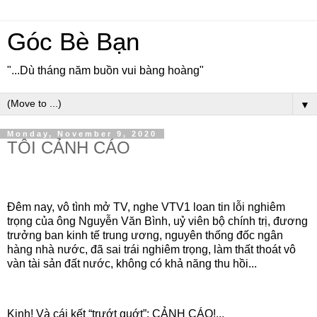
Góc Bè Bạn
"...Dù tháng năm buồn vui bàng hoàng"
▼
Monday, November 9, 2020
TÔI CẢNH CÁO
Đêm nay, vô tình mở TV, nghe VTV1 loan tin lỗi nghiêm
trọng của ông Nguyễn Văn Bình, uỷ viên bộ chính trị, đương
trưởng ban kinh tế trung ương, nguyên thống đốc ngân
hàng nhà nước, đã sai trái nghiêm trọng, làm thất thoát vô
vàn tài sản đất nước, không có khả năng thu hồi...
Kinh! Và cái kết “trướt quớt”: CẢNH CÁO!...