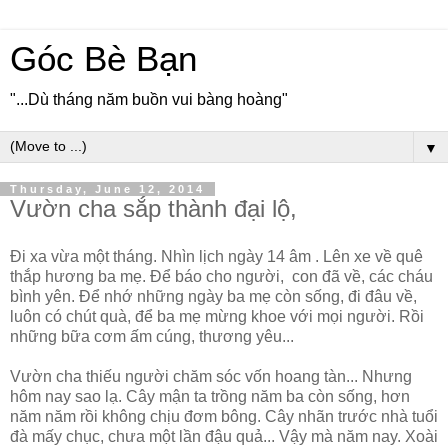
Góc Bè Bạn
"...Dù tháng năm buồn vui bàng hoàng"
▼
Thursday, June 12, 2014
Vườn cha sắp thành đại lộ,
Đi xa vừa một tháng. Nhìn lịch ngày 14 âm . Lên xe về quê
thắp hương ba mẹ. Để báo cho người, con đã về, các cháu
bình yên. Để nhớ những ngày ba mẹ còn sống, đi đâu về,
luôn có chút quà, để ba mẹ mừng khoe với mọi người. Rồi
những bữa cơm ấm cúng, thương yêu...
Vườn cha thiếu người chăm sóc vốn hoang tàn... Nhưng
hôm nay sao lạ. Cây mận ta trồng năm ba còn sống, hơn
năm năm rồi không chịu đơm bông. Cây nhãn trước nhà tuổi
đà mấy chục, chưa một lần đậu quả... Vậy mà năm nay. Xoài