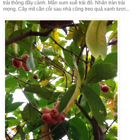
trái thỏng đầy cành. Mận xum xuê trái đỏ. Nhãn tràn trái
mọng. Cây mít cằn cỗi sau nhà cũng treo quả xanh tươi...