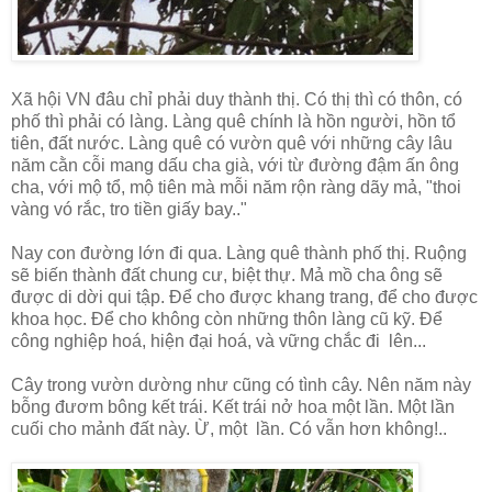
Xã hội VN đâu chỉ phải duy thành thị. Có thị thì có thôn, có
phố thì phải có làng. Làng quê chính là hồn người, hồn tổ
tiên, đất nước. Làng quê có vườn quê với những cây lâu
năm cằn cỗi mang dấu cha già, với từ đường đậm ấn ông
cha, với mộ tổ, mộ tiên mà mỗi năm rộn ràng dãy mả, "thoi
vàng vó rắc, tro tiền giấy bay.."
Nay con đường lớn đi qua. Làng quê thành phố thị. Ruộng
sẽ biến thành đất chung cư, biệt thự. Mả mồ cha ông sẽ
được di dời qui tập. Để cho được khang trang, để cho được
khoa học. Để cho không còn những thôn làng cũ kỹ. Để
công nghiệp hoá, hiện đại hoá, và vững chắc đi lên...
Cây trong vườn dường như cũng có tình cây. Nên năm này
bỗng đươm bông kết trái. Kết trái nở hoa một lần. Một lần
cuối cho mảnh đất này. Ừ, một lần. Có vẫn hơn không!..