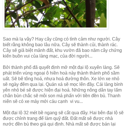
Sao mà lạ vậy? Hay cây cũng có tình cảm như người. Cây
biết rằng không bao lâu nữa. Cây sẽ thành củi, thành rác.
Cây sẽ giã biệt mảnh đất, khu vườn đã bao năm cây chứng
kiến buồn vui của làng mạc, của đời người...
Bởi thành phố đã quyết định mở một đại lộ xuyên làng. Sẽ
phát triển vùng ngoại ô hiền hoà này thành thành phố sầm
uất. Sẽ bê tông hoá, nhựa hoá đường thôn. Xe lớn xe nhỏ
sẽ ngày đêm qua lại. Quán xá sẽ mọc lên đầy. Cái làng bình
yên nhỏ bé sẽ được hiện đại hoá. Những nông dân tay lấm
chân bùn chắc sẽ môi son má phấn với tiền đền bù. Thanh
niên sẽ có xe máy mới cáu cạnh vi vu...
Một đại lộ 32 mét bề ngang sẽ cắt qua đây. Hai bên đại lộ sẽ
được chỉnh trang để làm quỹ đất. Đất mất sẽ được nhà
nước đền bù theo giá qui định. Nhà mất sẽ được bán lại