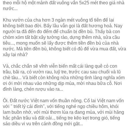
theo mỗi hộ một mảnh đất vuông vắn 5x25 mét theo giá nhà
nước...
Khu vườn của cha hơn 3 ngàn mét vuông tổ tiên để lại
không biết bao đời. Bấy lâu vẫn gọi là đất hương hoả. Nay
người ta đã đến đo đếm để chuẩn bị đền bù. Thấy bà con
chòm xóm tất bật xây tường rào, dựng thêm nhà, sửa cầu
tiêu..., mong muốn sẽ lấy được thêm tiền đền bù của nhà
nước. Mà tiền đền bù, không biết có đủ để vừa mua đất, vừa
xây lại nhà?
Và, chắc chắn sẽ vĩnh viễn biến mất cái làng quê có con
trâu, bãi rạ, có vườn rau, luỹ tre, trước cau sau chuối và lũ
chè tàu... Và biết còn không nữa những tình làng nghĩa xóm
ơi ới mời nhau vào những dịp mùa, mời nhau bữa cỗ. Nơi
đình làng, chén rượu vào ra...
Ôi. Đất nước Việt nam vốn thuần nông. Cổ lai Việt nam vốn
với " triết lý cái đình", với tiếng nghé ngọ chiều hôm, khói
lam buồn nhớ, với mùi thơm lúa rạ đang mùa, với mùi hăng
hắc phân trâu và đất oải.., tiếng tre kẽo kẹt trong gió, tiếng
sáo diều vi vu trên cánh đồng mới gặt...