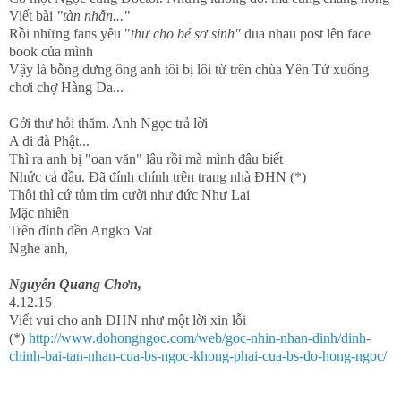
Viết bài
"tàn nhẫn..."
Rồi những fans yêu "
thư cho bé sơ sinh"
đua nhau post lên face
book của mình
Vậy là bỗng dưng ông anh tôi bị lôi từ trên chùa Yên Tử xuống
chơi chợ Hàng Da...
Gởi thư hỏi thăm. Anh Ngọc trả lời
A di đà Phật...
Thì ra anh bị "oan văn" lâu rồi mà mình đâu biết
Nhức cả đầu. Đã đính chính trên trang nhà ĐHN (*)
Thôi thì cứ tủm tỉm cười như đức Như Lai
Mặc nhiên
Trên đỉnh đền Angko Vat
Nghe anh,
Nguyễn Quang Chơn,
4.12.15
Viết vui cho anh ĐHN như một lời xin lỗi
(*)
http://www.dohongngoc.com/web/goc-nhin-nhan-dinh/dinh-
chinh-bai-tan-nhan-cua-bs-ngoc-khong-phai-cua-bs-do-hong-ngoc/