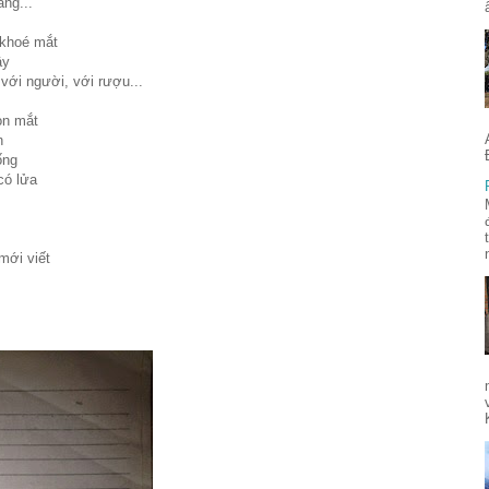
ng...
 khoé mắt
ây
với người, với rượu...
on mắt
n
ống
có lửa
mới viết