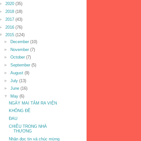
►
2020
(35)
►
2018
(18)
►
2017
(43)
►
2016
(76)
▼
2015
(124)
►
December
(10)
►
November
(7)
►
October
(7)
►
September
(5)
►
August
(9)
►
July
(13)
►
June
(16)
▼
May
(6)
NGÀY MAI TÂM RA VIỆN
KHÔNG ĐỀ
ĐAU
CHIỀU TRONG NHÀ
THƯƠNG
Nhân đọc tin và chúc mừng