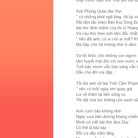
mấy mươi năm trôi. một đời bội bạ
Anh Phùng Quán đọc thơ
" có những phút ngã lòng, tôi lại 
Rồi tấm tắc khen Bên Kia Sông Đ
bài thơ định mệnh của thi sĩ Hoà
Và câu thơ theo anh tâm đắc nhất
" tiểu đội anh, có ai còn ai mất? K
Mà bây chừ tôi không nhớ ở đâu!.
...
Và tôi khóc cho những con người 
tâm huyết một đời với non nước v
Tuổi bảy mươi vẫn hào sảng vẫn t
Dẫu cho đời vùi dập...
Tôi hỏi anh về bài Tình Cầm Phạ
" nếu có một ngày em quay gót
Lui về thăm lại bến sông xa
Thì đôi mái tóc không còn xanh nữ
Anh cười bảo không nhớ
Ngày xưa trên đường kháng chiến
Mình có viết bài thơ đưa Duy
Có thể là bài này
Rồi cúi đầu trầm lắng