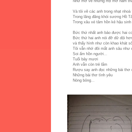
Như mơ về những mịt mờ năm thá
Và tôi vẽ các anh trong nhạt nhoà
Trong lãng đãng khói sương Hồ T
Trong xâu xé tâm hồn kẻ hậu sinh 
Bức thứ nhất anh bảo được hai c
Bức thứ hai anh nói đỡ dữ dội hơ
và thấy hình như còn khao khát s
Tôi vẫn nhớ đôi mắt anh sâu như 
Soi ấm hồn người...
Tuổi bảy mươi
Anh vẫn còn trẻ lắm
Rượu say anh đọc những bài thơ 
Những bài thơ tình yêu
Nóng bỏng...