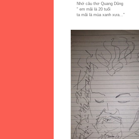
Nhớ câu thơ Quang Dũng
" em mãi là 20 tuổi
ta mãi là mùa xanh xưa..."