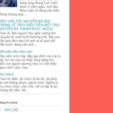
bóng lang thang Con chim
khóc ở trên ngàn. tịch liêu
Mùa xuân rũ dáng yêu kiều
Rừng hoang quạ...
ĐIẾU VĂN TỘC NGUYỄN BÁ ĐỌC
TRONG LỄ TRUY ĐIỆU TIỄN BIỆT ÔNG
NGUYỄN BÁ THANH NGÀY 18/2/15
Than ôi, Đời người như giấc mộng lớn.
Chuyện tử sinh là lẽ thường tình. Mà sao
vẫn quá đớn đau khi anh ra đi quá vội!
Đất nước đang cần anh....
Nỗi buồn đầu năm mới
Đầu năm mới mặc dầu gia đình con cái tụ
hội vui mà sao cứ thấy lòng nặng trĩu.
Mỗi con người dường như có một thần
giao cách cảm, hay...
ĂN CHỰC
Theo từ điển, ăn chực là ăn ké, ăn bữa
ăn mà không được người mời. Nghĩa là
cứ chực chực chờ chờ, hễ có dịp là ăn,
không tốn tiền. Nh...
Blog Archive
►
2021
(10)