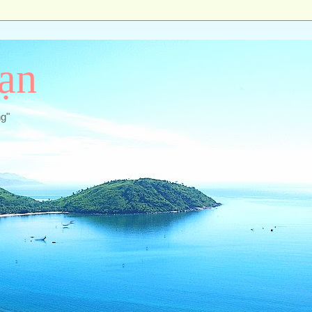
ạn
ng"