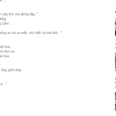
c...
vịn câu thơ mà đứng dậy.."
uống
ng Cầm
hông ai còn ai mất, chỉ chết cả mà thôi..."
..
tài hoa
ới thơ ca
ài hoa
m Duy phổ nhạc
a..."