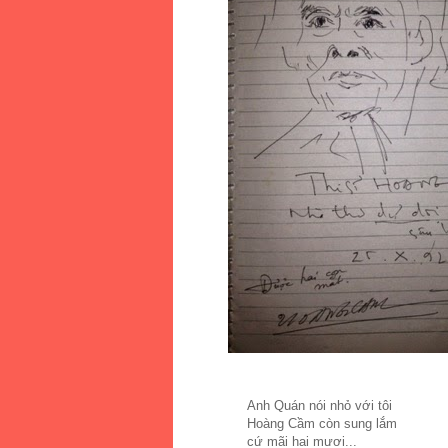
Anh Quán nói nhỏ với tôi
Hoàng Cầm còn sung lắm
cứ mãi hai mươi...