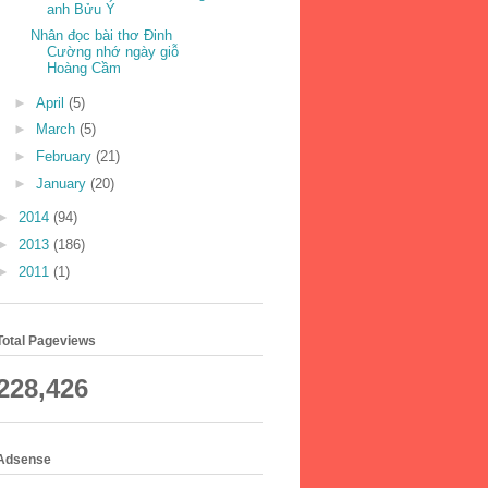
anh Bửu Ý
Nhân đọc bài thơ Đinh
Cường nhớ ngày giỗ
Hoàng Cầm
►
April
(5)
►
March
(5)
►
February
(21)
►
January
(20)
►
2014
(94)
►
2013
(186)
►
2011
(1)
Total Pageviews
228,426
Adsense