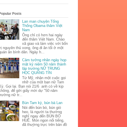
Popular Posts
Lan man chuyện Tổng
Thống Obama thăm Việt
Nam
Ông chỉ có hơn hai ngày
đến thăm Việt Nam. Chào
xã giao và làm việc với bốn
vị nguyên thủ xong, ông đi ăn tối ở một
quán ăn bình dân. Ngày h...
Cảm tưởng nhân ngày họp
mặt kỷ niệm 50 năm thành
lập trường NỮ TRUNG
HỌC QUẢNG TÍN
Từ Mỹ, nhận một cuộc gọi
nhỡ của một bạn nữ Tam
Kỳ. Gọi lại. Bạn nói 21/6 anh có về kịp
không, để gởi giấy mời dự "50 năm
trường nữ tr...
Bún Tam kỳ, bún bà Lan
Nói đến bún bò, bún giò
heo, là người ta thường
nghĩ ngay đến BÚN BÒ
HUẾ. Món ngon nổi tiếng,
đã thường trực trên bản đồ