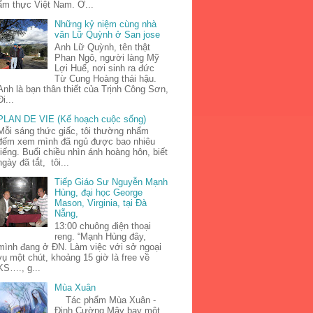
ẩm thực Việt Nam. Ở...
Những kỷ niệm cùng nhà
văn Lữ Quỳnh ở San jose
Anh Lữ Quỳnh, tên thật
Phan Ngô, người làng Mỹ
Lợi Huế, nơi sinh ra đức
Từ Cung Hoàng thái hậu.
Anh là bạn thân thiết của Trịnh Công Sơn,
Đi...
PLAN DE VIE (Kế hoạch cuộc sống)
Mỗi sáng thức giấc, tôi thường nhẩm
đếm xem mình đã ngủ được bao nhiêu
tiếng. Buổi chiều nhìn ánh hoàng hôn, biết
ngày đã tắt, tôi...
Tiếp Giáo Sư Nguyễn Mạnh
Hùng, đại học George
Mason, Virginia, tại Đà
Nẵng,
13:00 chuông điện thoại
reng. “Mạnh Hùng đây,
mình đang ở ĐN. Làm việc với sở ngoại
vụ một chút, khoảng 15 giờ là free về
KS…., g...
Mùa Xuân
Tác phẩm Mùa Xuân -
Đinh Cường Mây bay một