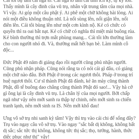
Cái tôi bự làm cái ngã to. Cái ngã to làm cái tính ích kỷ, tự kỷ lớn.
Thấy mình là cây đinh của vũ trụ, nhân vật trung tâm của mọi nhà.
Vì vậy. Ai góp một câu phật ý. Ai phê một chữ không hài lòng. Ai
nói một điều không thuận nhĩ. Là nổi sùng lên, nổi giận lên, nổi
điên lên. Cái tôi bùng lên như một cơn kình nộ. Kẻ có chức có
quyền thì ra oai bắt nạt. Kẻ có chữ có nghĩa thì miệt mài buông rủa.
Kẻ bình thường thì trợn mắt phùng mang... Cái tôi lớn thường làm
cho con người nhỏ đi. Và, thường mất hết bạn bè. Làm mình cô
độc...
Đức Phật 49 năm đi giảng đạo rồi người cũng phủ nhận người.
Cũng phủ nhận pháp. Cũng nói rằng ta có nói cái gì đâu, có giảng
một chữ nào đâu. Bởi Phật ở trong các ngươi thôi. Pháp ở trong trí
huệ ngươi thôi. Cư sĩ thành Phật đã đành, kẻ ăn mày cũng thành
Phật, đồ tể buông dao chẳng cũng thành Phật đó sao!... Vậy hà cớ
gì ông lại là cây đinh vũ trụ. Là chân lý của mọi người. Bởi chấp
ngã như vậy nên mới sanh ra thập tự chinh, nên mới sinh ra chiến
tranh lạnh, nên mới sinh ra IS. Nên mới khổ đau!
Ưng vô sở trụ nhi sanh kỳ tâm! Vậy thì trụ vào cái chi để sống đây?
Trụ vào ngay câu vô sở trụ. Vào ngay "s
ắc bất dị không, không bất
dị sắc; sắc tức thị không, không tức thị sắc; thọ, tưởng, hành, thức
diệc phục như thị" vậy!