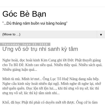
Góc Bè Bạn
"...Dù tháng năm buồn vui bàng hoàng"
▼
Thursday, June 23, 2016
Ưng vô sở trụ nhi sanh kỳ tâm
Nghe hoài, đọc hoài kinh Kim Cang ghi lời Đức Phật thuyết giảng
cho Tu Bồ Đề. Kinh cao siêu quá. Nhiều thầy quá. Nhiều sách quá.
Nhiều giảng luận quá...
Mình tù mù. Mình lơ mơ... Ông Lục Tổ Huệ Năng đang nấu bếp.
Nghe câu kinh này hoát nhiên đại ngộ. Mình nghe đi nghe lại, nhớ
nhớ quên quên. Đọc lộn tới lộn lui..., khi thì ưng vô trụ sở, lúc thì
ưng trụ vô sở, lúc thì kỳ tâm sinh nhi...
Khổ, đã học Phật thì phải có duyên mới tới được. Ông cứ lo làm