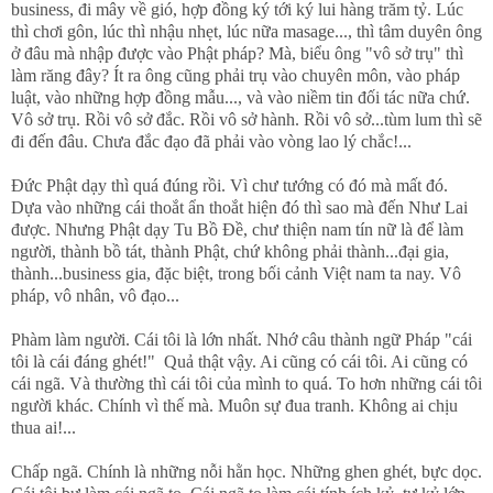
business, đi mây về gió, hợp đồng ký tới ký lui hàng trăm tỷ. Lúc
thì chơi gôn, lúc thì nhậu nhẹt, lúc nữa masage..., thì tâm duyên ông
ở đâu mà nhập được vào Phật pháp? Mà, biểu ông "vô sở trụ" thì
làm răng đây? Ít ra ông cũng phải trụ vào chuyên môn, vào pháp
luật, vào những hợp đồng mẫu..., và vào niềm tin đối tác nữa chứ.
Vô sở trụ. Rồi vô sở đắc. Rồi vô sở hành. Rồi vô sở...tùm lum thì sẽ
đi đến đâu. Chưa đắc đạo đã phải vào vòng lao lý chắc!...
Đức Phật dạy thì quá đúng rồi. Vì chư tướng có đó mà mất đó.
Dựa vào những cái thoắt ẩn thoắt hiện đó thì sao mà đến Như Lai
được. Nhưng Phật dạy Tu Bồ Đề, chư thiện nam tín nữ là để làm
người, thành bồ tát, thành Phật, chứ không phải thành...đại gia,
thành...business gia, đặc biệt, trong bối cảnh Việt nam ta nay. Vô
pháp, vô nhân, vô đạo...
Phàm làm người. Cái tôi là lớn nhất. Nhớ câu thành ngữ Pháp "cái
tôi là cái đáng ghét!" Quả thật vậy. Ai cũng có cái tôi. Ai cũng có
cái ngã. Và thường thì cái tôi của mình to quá. To hơn những cái tôi
người khác. Chính vì thế mà. Muôn sự đua tranh. Không ai chịu
thua ai!...
Chấp ngã. Chính là những nỗi hằn học. Những ghen ghét, bực dọc.