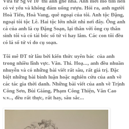
Vừa từ Sg về 10' thì anh ghé nhà. Anh mới mổ tim nên
có vẻ yếu và không dám uống rượu. Hỏi ra, anh người
Hoà Tiến, Hoà Vang, quê ngoại của tôi. Anh tộc Đặng,
ngoại tôi tộc Lê. Hai tộc lớn nhất nhì nơi đây. Ông anh
cả của anh là cụ Đặng Soạn, lại thân với ông cụ thân
sinh tôi và có tài bốc số tử vi hay lắm. Các con tôi đều
có lá số tử vi do cụ soạn.
Tôi mê ĐT từ lâu bởi kiến thức uyên bác của anh
trong nhiều lĩnh vực. Văn. Thi. Hoạ..., anh đều nhuần
nhuyễn và có những bài viết rất sâu, rất giá trị. Đặc
biệt những bài bình luận hoặc nghiên cứu của anh về
các tác gia thời danh. Những bài viết của anh về Trịnh
Công Sơn, Bùi Giáng, Phạm Công Thiện, Văn Cao
v.v.., đều rất thực, rất hay, sâu sắc...