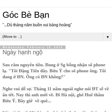
Góc Bè Bạn
"...Dù tháng năm buồn vui bàng hoàng"
▼
Wednesday, February 19, 2014
Ngày hạnh ngộ
Sau rằm nguyên tiêu. Đang ở Sg bỗng nhận số phone
lạ. "Tôi Đặng Tiến đây. Bửu Ý cho số phone ông. Tôi
đang ở ĐN. Ông có ĐN không?"
Nghe vui dễ sợ. Tháng 11 năm ngoái nghe nói ĐT sẽ về
ăn tết. Nay thì anh mới về. Đi Hà nội, ghé Huế thăm
Bửu Ý. Bây giờ về quê...