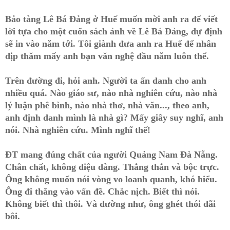
Bảo tàng Lê Bá Đảng ở Huế muốn mời anh ra để viết
lời tựa cho một cuốn sách ảnh về Lê Bá Đảng, dự định
sẽ in vào năm tới. Tôi giành đưa anh ra Huế để nhân
dịp thăm mấy anh bạn văn nghệ đầu năm luôn thể.
Trên đường đi, hỏi anh. Người ta ấn danh cho anh
nhiều quá. Nào giáo sư, nào nhà nghiên cứu, nào nhà
lý luận phê bình, nào nhà thơ, nhà văn..., theo anh,
anh định danh mình là nhà gì? Mấy giây suy nghĩ, anh
nói. Nhà nghiên cứu. Mình nghĩ thế!
ĐT mang đúng chất của người Quảng Nam Đà Nẵng.
Chân chất, không điệu đàng. Thẳng thắn và bộc trực.
Ông không muốn nói vòng vo loanh quanh, khó hiểu.
Ông đi thẳng vào vấn đề. Chắc nịch. Biết thì nói.
Không biết thì thôi. Và dường như, ông ghét thói đãi
bôi.