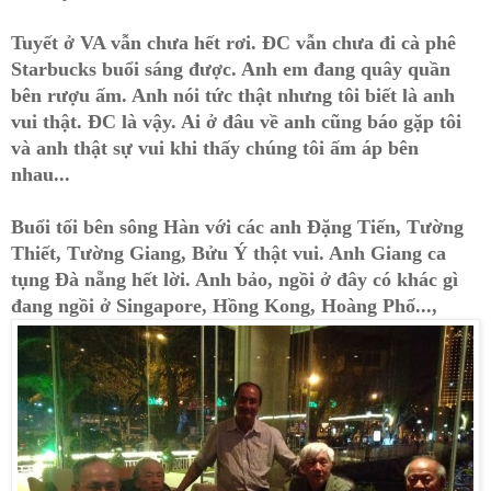
Tuyết ở VA vẫn chưa hết rơi. ĐC vẫn chưa đi cà phê
Starbucks buổi sáng được. Anh em đang quây quần
bên rượu ấm. Anh nói tức thật nhưng tôi biết là anh
vui thật. ĐC là vậy. Ai ở đâu về anh cũng báo gặp tôi
và anh thật sự vui khi thấy chúng tôi ấm áp bên
nhau...
Buổi tối bên sông Hàn với các anh Đặng Tiến, Tường
Thiết, Tường Giang, Bửu Ý thật vui. Anh Giang ca
tụng Đà nẵng hết lời. Anh bảo, ngồi ở đây có khác gì
đang ngồi ở Singapore, Hồng Kong, Hoàng Phố...,