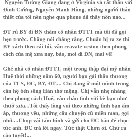
Nguyễn Tường Giang đang ở Virginia và rất thân với
Đinh Cường, Nguyễn Mạnh Hùng, những người thân
thiết của tôi nên nghe qua phone đã thấy nôn nao...
ĐT rủ BY đi ĐN thăm cố nhân ĐTTT mà tôi đã gọi
hẹn trước. Chẳng nói chẳng rằng. Chuẩn bị ra xe thì
BY xách theo cái túi, vẫn cravate veston theo phong
cách của mệ xưa nay, bảo, moi đi ĐN, mai về!
Ghé nhà cố nhân ĐTTT, một trong thập đại mỹ nhân
Huế thời những năm 60, người bạn gái thân thương
của TCS, ĐC, BY, ĐT.... Chị đang ở một mình trong
căn hộ bên sông Hàn thơ mộng. Chị vẫn nhẹ nhàng
theo phong cách Huế, vẫn chân tình với bè bạn như
thưở xưa...Tôi thấy lòng vui theo những tình bạn ấm
áp, thương yêu, những câu chuyện cũ miên man, gợi
nhớ....Chụp vài tấm hình và gởi cho ĐC bảo để chọc
tức anh. ĐC trả lời ngay. Tức thật Chơn ơi. Chừ ra
cào tuyết!...