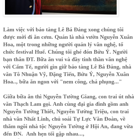
Làm việc với bảo tàng Lê Bá Đảng xong chúng tôi
được mời đi ăn cơm. Quán là nhà vườn Nguyễn Xuân
Hoa, một trong những người quản lý văn nghệ, tổ
chức festival Huế. Chúng tôi ghé đón Bửu Ý. Người
bạn thân ĐT. Bữa ăn vui và đầy tinh thần văn nghệ
với Cẩm Tế, người gìn giữ bảo tàng Lê Bá Đảng, nhà
văn Tô Nhuận Vỹ, Đặng Tiến, Bửu Ý, Nguyễn Xuân
Hoa.., bữa ăn ngon với "nem công, chả phụng..."
Giữa bữa ăn thì Nguyễn Tường Giang, con trai út nhà
văn Thạch Lam gọi. Anh cùng đại gia đình gồm anh
Nguyễn Tường Thiết, Nguyễn Tường Triệu, con trai
nhà văn Nhất Linh, chủ soái Tự Lực Văn Đoàn, về
thăm ngôi nhà tộc Nguyễn Tường ở Hội An, đang vừa
đến ĐN. Anh hẹn tối gặp nhau...,