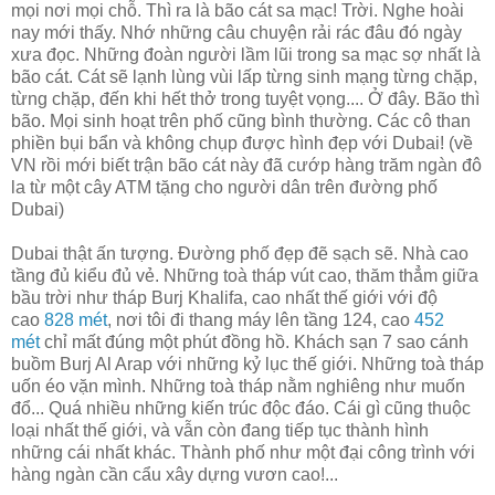
mọi nơi mọi chỗ. Thì ra là bão cát sa mạc! Trời. Nghe hoài
nay mới thấy. Nhớ những câu chuyện rải rác đâu đó ngày
xưa đọc. Những đoàn người lầm lũi trong sa mạc sợ nhất là
bão cát. Cát sẽ lạnh lùng vùi lấp từng sinh mạng từng chặp,
từng chặp, đến khi hết thở trong tuyệt vọng.... Ở đây. Bão thì
bão. Mọi sinh hoạt trên phố cũng bình thường. Các cô than
phiền bụi bẩn và không chụp được hình đẹp với Dubai! (về
VN rồi mới biết trận bão cát này đã cướp hàng trăm ngàn đô
la từ một cây ATM tặng cho người dân trên đường phố
Dubai)
Dubai thật ấn tượng. Đường phố đẹp đẽ sạch sẽ. Nhà cao
tầng đủ kiểu đủ vẻ. Những toà tháp vút cao, thăm thẳm giữa
bầu trời như tháp Burj Khalifa, cao nhất thế giới với độ
cao
828 mét
, nơi tôi đi thang máy lên tầng 124, cao
452
mét
chỉ mất đúng một phút đồng hồ. Khách sạn 7 sao cánh
buồm Burj Al Arap với những kỷ lục thế giới. Những toà tháp
uốn éo vặn mình. Những toà tháp nằm nghiêng như muốn
đổ... Quá nhiều những kiến trúc độc đáo. Cái gì cũng thuộc
loại nhất thế giới, và vẫn còn đang tiếp tục thành hình
những cái nhất khác. Thành phố như một đại công trình với
hàng ngàn cần cẩu xây dựng vươn cao!...