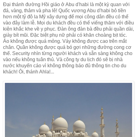
Đại thánh đường Hồi giáo ở Abu d'habi là một kỳ quan với
đá, vàng, thảm và pha lê! Quốc vương Abu d'habi bỏ tiền
hơn một tỷ đô la Mỹ xây dựng để mọi công dân đều có thể
vào đây làm lễ. Mọi du khách đều có thể viếng thăm với điều
kiện khắc khe về y phục. Đàn ông đàn bà đều phải quần dài,
giày bít mũi. Đặc biệt phụ nữ phải có khăn choàng bịt tóc.
Áo không được quá mỏng. Váy không được cao trên mắt
chân. Quần không được quá bó gợi những đường cong cơ
thể. Security nhìn từng người khách và sẵn sàng không cho
vào nếu không tuân thủ. Và công ty du lịch đó sẽ bị nhà
nước khuyến cáo vì không thông báo đủ thông tin cho du
khách! Ôi, thánh Ahla!...