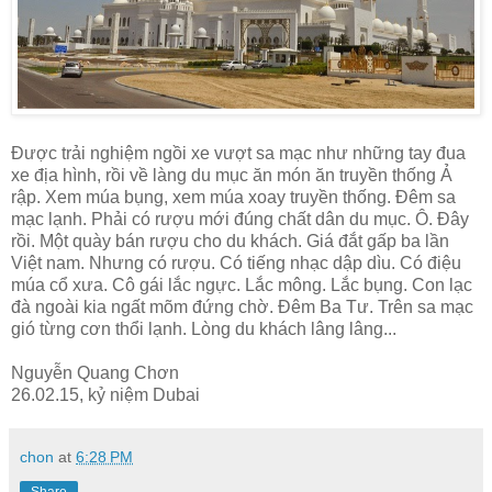
Được trải nghiệm ngồi xe vượt sa mạc như những tay đua
xe địa hình, rồi về làng du mục ăn món ăn truyền thống Ả
rập. Xem múa bụng, xem múa xoay truyền thống. Đêm sa
mạc lạnh. Phải có rượu mới đúng chất dân du mục. Ô. Đây
rồi. Một quày bán rượu cho du khách. Giá đắt gấp ba lần
Việt nam. Nhưng có rượu. Có tiếng nhạc dập dìu. Có điệu
múa cổ xưa. Cô gái lắc ngực. Lắc mông. Lắc bụng. Con lạc
đà ngoài kia ngất mõm đứng chờ. Đêm Ba Tư. Trên sa mạc
gió từng cơn thổi lạnh. Lòng du khách lâng lâng...
Nguyễn Quang Chơn
26.02.15, kỷ niệm Dubai
chon
at
6:28 PM