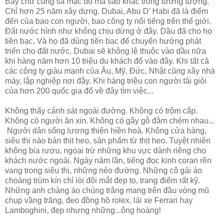
Bây chừ cũng sa mạc đó mà sao khác trong tưởng tượng.
Chỉ hơn 25 năm xây dựng. Dubai, Abu D' Habi đã là điểm
đến của bao con người, bao công ty nổi tiếng trên thế giới.
Đất nước hình như không chịu dừng ở đây. Dầu đã cho họ
tiền bạc. Và họ đã dùng tiền bạc để chuyển hướng phát
triển cho đất nước. Dubai sẽ không lệ thuộc vào dầu nữa
khi hàng năm hơn 10 triệu du khách đổ vào đây. Khi tất cả
các công ty giàu mạnh của Âu, Mỹ, Đức, Nhật cũng xây nhà
máy, lập nghiệp nơi đây. Khi hàng triệu con người tài giỏi
của hơn 200 quốc gia đổ về đây tìm việc...
Không thấy cảnh sát ngoài đường. Không có trộm cắp.
Không có người ăn xin. Không có gây gỗ đâm chém nhau...
Người dân sống lương thiện hiền hoà. Không cửa hàng,
siêu thị nào bán thịt heo, sản phẩm từ thịt heo. Tuyệt nhiên
không bia rượu, ngoại trừ những khu vực dành riêng cho
khách nước ngoài. Ngày năm lần, tiếng đọc kinh coran rền
vang trong siêu thị, những nẻo đường. Những cô gái áo
choàng trùm kín chỉ lòi đôi mắt đẹp to, trang điểm rất kỹ.
Những anh chàng áo chùng trắng mang trên đầu vòng mũ
chụp vầng trăng, đeo đồng hồ rolex, lái xe Ferrari hay
Lamboghini, đẹp nhưng những...ông hoàng!