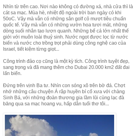
Nhìn từ trên cao. Nơi nào không có đường xá, nhà cửa thì là
cát sa mạc. Mùa hè, nhiệt độ ngoài trời ban ngày có khi
50oC. Vậy mà vẫn có những sân golf cỏ mượt tiêu chuẩn
quốc tế. Vậy mà vẫn có những vườn hoa tươi mát, những
dòng suối nhân tạo lượn quanh. Những bể cá lớn nhất thế
giới với muôn loài thuỷ sinh. Nước ngọt được lọc từ nước
biển và nước cho trồng trọt phải dùng công nghệ cao của
Israel, tiết kiệm từng giọt...
Công trình đảo cọ cũng là một kỳ tích. Công trình tuyệt đẹp,
sang trọng và đã mang thêm cho Dubai 20.000 km2 đất đai
lấn biển.
Đứng trên vịnh Ba tư. Nhìn con sóng xô trên bờ đá. Chợt
nhớ những câu chuyện Á rập huyền bí cổ xưa với chàng
Sinh Bá, với những đoàn thương gia lầm lũi cùng lạc đà
băng qua sa mạc hoang vu, hấp dẫn tuổi thơ tôi...