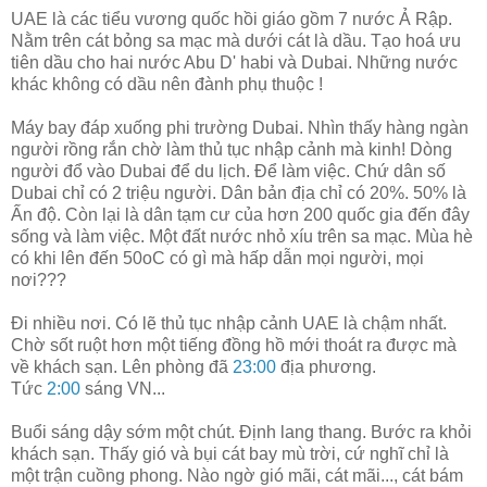
UAE là các tiểu vương quốc hồi giáo gồm 7 nước Ả Rập.
Nằm trên cát bỏng sa mạc mà dưới cát là dầu. Tạo hoá ưu
tiên dầu cho hai nước Abu D' habi và Dubai. Những nước
khác không có dầu nên đành phụ thuộc !
Máy bay đáp xuống phi trường Dubai. Nhìn thấy hàng ngàn
người rồng rắn chờ làm thủ tục nhập cảnh mà kinh! Dòng
người đổ vào Dubai để du lịch. Để làm việc. Chứ dân số
Dubai chỉ có 2 triệu người. Dân bản địa chỉ có 20%. 50% là
Ấn độ. Còn lại là dân tạm cư của hơn 200 quốc gia đến đây
sống và làm việc. Một đất nước nhỏ xíu trên sa mạc. Mùa hè
có khi lên đến 50oC có gì mà hấp dẫn mọi người, mọi
nơi???
Đi nhiều nơi. Có lẽ thủ tục nhập cảnh UAE là chậm nhất.
Chờ sốt ruột hơn một tiếng đồng hồ mới thoát ra được mà
về khách sạn. Lên phòng đã
23:00
địa phương.
Tức
2:00
sáng VN...
Buổi sáng dậy sớm một chút. Định lang thang. Bước ra khỏi
khách sạn. Thấy gió và bụi cát bay mù trời, cứ nghĩ chỉ là
một trận cuồng phong. Nào ngờ gió mãi, cát mãi..., cát bám