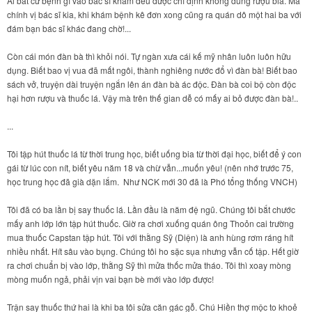
Ai bất cứ bệnh gì vào bác sĩ khám đều được chỉ định không dùng rượu bia. Mà
chính vị bác sĩ kia, khi khám bệnh kê đơn xong cũng ra quán dô một hai ba với
đám bạn bác sĩ khác đang chờ!...
Còn cái món đàn bà thì khỏi nói. Tự ngàn xưa cái kế mỹ nhân luôn luôn hữu
dụng. Biết bao vị vua đã mất ngôi, thành nghiêng nước đổ vì đàn bà! Biết bao
sách vở, truyện dài truyện ngắn lên án đàn bà ác độc. Đàn bà coi bộ còn độc
hại hơn rượu và thuốc lá. Vậy mà trên thế gian dễ có mấy ai bỏ được đàn bà!..
...
Tôi tập hút thuốc lá từ thời trung học, biết uống bia từ thời đại học, biết để ý con
gái từ lúc con nít, biết yêu năm 18 và chừ vẫn...muốn yêu! (nên nhớ trước 75,
học trung học đã già dặn lắm. Như NCK mới 30 đã là Phó tổng thống VNCH)
Tôi đã có ba lần bị say thuốc lá. Lần đầu là năm đệ ngũ. Chúng tôi bắt chước
mấy anh lớp lớn tập hút thuốc. Giờ ra chơi xuống quán ông Thoỏn cai trường
mua thuốc Capstan tập hút. Tôi với thằng Sỹ (Diện) là anh hùng rơm ráng hít
nhiều nhất. Hít sâu vào bụng. Chúng tôi ho sặc sụa nhưng vẫn cố tập. Hết giờ
ra chơi chuẩn bị vào lớp, thằng Sỹ thì mửa thốc mửa tháo. Tôi thì xoay mòng
mòng muốn ngả, phải vịn vai bạn bè mới vào lớp được!
Trận say thuốc thứ hai là khi ba tôi sửa căn gác gỗ. Chú Hiền thợ mộc to khoẻ