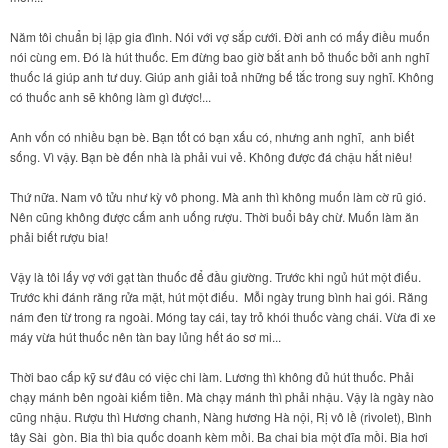
Năm tôi chuẩn bị lập gia đình. Nói với vợ sắp cưới. Đời anh có mấy điều muốn
nói cùng em. Đó là hút thuốc. Em đừng bao giờ bắt anh bỏ thuốc bởi anh nghĩ
thuốc lá giúp anh tư duy. Giúp anh giải toả những bế tắc trong suy nghĩ. Không
có thuốc anh sẽ không làm gì được!...
Anh vốn có nhiều bạn bè. Bạn tốt có bạn xấu có, nhưng anh nghĩ, anh biết
sống. Vì vậy. Bạn bè đến nhà là phải vui vẻ. Không được đá chậu hắt niêu!
Thứ nữa. Nam vô tửu như kỳ vô phong. Mà anh thì không muốn làm cờ rũ gió.
Nên cũng không được cấm anh uống rượu. Thời buổi bây chừ. Muốn làm ăn
phải biết rượu bia!
Vậy là tôi lấy vợ với gạt tàn thuốc để đầu giường. Trước khi ngủ hút một điếu.
Trước khi đánh răng rửa mặt, hút một điếu. Mỗi ngày trung bình hai gói. Răng
nám đen từ trong ra ngoài. Móng tay cái, tay trỏ khói thuốc vàng chái. Vừa đi xe
máy vừa hút thuốc nên tàn bay lủng hết áo sơ mi...
Thời bao cấp kỹ sư đâu có việc chi làm. Lương thì không đủ hút thuốc. Phải
chạy mánh bên ngoài kiếm tiền. Mà chạy mánh thì phải nhậu. Vậy là ngày nào
cũng nhậu. Rượu thì Hương chanh, Nàng hương Hà nội, Rị vô lề (rivolet), Bình
tây Sài gòn. Bia thì bia quốc doanh kèm mồi. Ba chai bia một đĩa mồi. Bia hơi