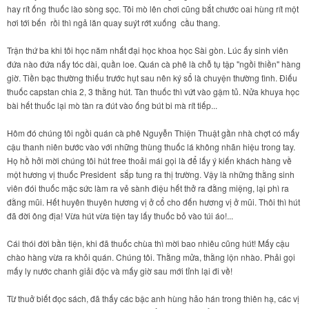
hay rít ống thuốc lào sòng sọc. Tôi mò lên chơi cũng bắt chước oai hùng rít một
hơi tới bến rồi thì ngả lăn quay suýt rớt xuống cầu thang.
Trận thứ ba khi tôi học năm nhất đại học khoa học Sài gòn. Lúc ấy sinh viên
đứa nào đứa nấy tóc dài, quần loe. Quán cà phê là chỗ tụ tập "ngồi thiền" hàng
giờ. Tiền bạc thường thiếu trước hụt sau nên ký sổ là chuyện thường tình. Điếu
thuốc capstan chia 2, 3 thằng hút. Tàn thuốc thì vứt vào gậm tủ. Nửa khuya học
bài hết thuốc lại mò tàn ra đút vào ống bút bi mà rít tiếp...
Hôm đó chúng tôi ngồi quán cà phê Nguyễn Thiện Thuật gần nhà chợt có mấy
cậu thanh niên bước vào với những thùng thuốc lá không nhãn hiệu trong tay.
Họ hồ hởi mời chúng tôi hút free thoải mái gọi là để lấy ý kiến khách hàng về
một hương vị thuốc President sắp tung ra thị trường. Vậy là những thằng sinh
viên đói thuốc mặc sức làm ra vẻ sành điệu hết thở ra đằng miệng, lại phì ra
đằng mũi. Hết huyên thuyên hương vị ở cổ cho đến hương vị ở mũi. Thôi thì hút
đã đời ông địa! Vừa hút vừa tiện tay lấy thuốc bỏ vào túi áo!...
Cái thói đời bần tiện, khi đã thuốc chùa thì mời bao nhiêu cũng hút! Mấy cậu
chào hàng vừa ra khỏi quán. Chúng tôi. Thằng mửa, thằng lộn nhào. Phải gọi
mấy ly nước chanh giải độc và mấy giờ sau mới tỉnh lại đi về!
Từ thuở biết đọc sách, đã thấy các bậc anh hùng hảo hán trong thiên hạ, các vị