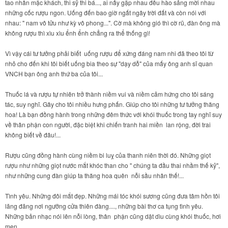
tao nhân mặc khách, thi sỹ thi bá..., ai nấy gặp nhau đều hào sảng mời nhau
những cốc rượu ngon. Uống đến bao giờ ngất ngây trời đất và còn nói với
nhau: " nam vô tửu như kỳ vô phong...". Cờ mà không gió thì cờ rũ, đàn ông mà
không rượu thì xìu xìu ểnh ểnh chẳng ra thể thống gì!
Vì vậy cái tư tưởng phải biết uống rượu để xứng đáng nam nhi đã theo tôi từ
nhỏ cho đến khi tôi biết uống bia theo sự "dạy dỗ" của mấy ông anh sĩ quan
VNCH bạn ông anh thứ ba của tôi...
Thuốc lá và rượu tự nhiên trở thành niềm vui và niềm cảm hứng cho tôi sáng
tác, suy nghĩ. Gây cho tôi nhiều hưng phấn. Giúp cho tôi những tư tưởng thăng
hoa! Là bạn đồng hành trong những đêm thức với khói thuốc trong tay nghĩ suy
về thân phận con người, đặc biệt khi chiến tranh hai miền lan rộng, đời trai
không biết về đâu!...
Rượu cũng đồng hành cùng niềm bi luỵ của thanh niên thời đó. Những giọt
rượu như những giọt nước mắt khóc than cho " chúng ta đầu thai nhầm thế kỷ",
như những cung đàn giúp ta thăng hoa quên nỗi sầu nhân thế!...
Tình yêu. Những đôi mắt đẹp. Những mái tóc khói sương cũng đưa tâm hồn tôi
lãng đãng nơi ngưỡng cửa thiên đàng...., những bài thơ ca tụng tình yêu.
Những bản nhạc nói lên nỗi lòng, thân phận cũng dặt dìu cùng khói thuốc, hơi
men...