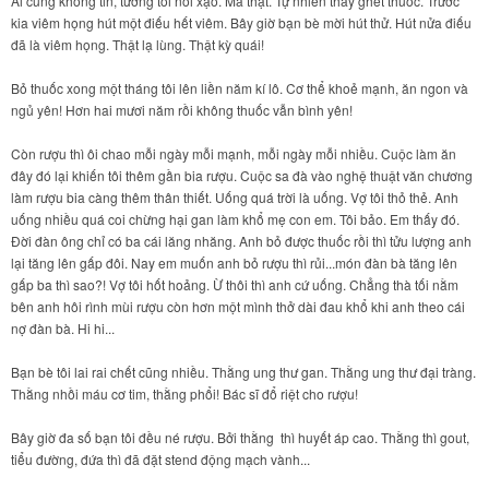
Ai cũng không tin, tưởng tôi nói xạo. Mà thật. Tự nhiên thấy ghét thuốc. Trước
kia viêm họng hút một điếu hết viêm. Bây giờ bạn bè mời hút thử. Hút nửa điếu
đã là viêm họng. Thật lạ lùng. Thật kỳ quái!
Bỏ thuốc xong một tháng tôi lên liền năm kí lô. Cơ thể khoẻ mạnh, ăn ngon và
ngủ yên! Hơn hai mươi năm rồi không thuốc vẫn bình yên!
Còn rượu thì ôi chao mỗi ngày mỗi mạnh, mỗi ngày mỗi nhiều. Cuộc làm ăn
đây đó lại khiến tôi thêm gần bia rượu. Cuộc sa đà vào nghệ thuật văn chương
làm rượu bia càng thêm thân thiết. Uống quá trời là uống. Vợ tôi thỏ thẻ. Anh
uống nhiều quá coi chừng hại gan làm khổ mẹ con em. Tôi bảo. Em thấy đó.
Đời đàn ông chỉ có ba cái lăng nhăng. Anh bỏ được thuốc rồi thì tửu lượng anh
lại tăng lên gấp đôi. Nay em muốn anh bỏ rượu thì rủi...món đàn bà tăng lên
gấp ba thì sao?! Vợ tôi hốt hoảng. Ừ thôi thì anh cứ uống. Chẳng thà tối nằm
bên anh hôi rình mùi rượu còn hơn một mình thở dài đau khổ khi anh theo cái
nợ đàn bà. Hi hi...
Bạn bè tôi lai rai chết cũng nhiều. Thằng ung thư gan. Thằng ung thư đại tràng.
Thằng nhồi máu cơ tim, thằng phổi! Bác sĩ đổ riệt cho rượu!
Bây giờ đa số bạn tôi đều né rượu. Bởi thằng thì huyết áp cao. Thằng thì gout,
tiểu đường, đứa thì đã đặt stend động mạch vành...