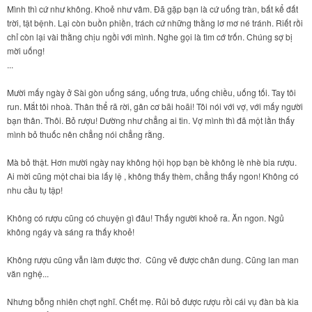
Mình thì cứ như không. Khoẻ như vâm. Đã gặp bạn là cứ uống tràn, bất kể đất
trời, tật bệnh. Lại còn buồn phiền, trách cứ những thằng lơ mơ né tránh. Riết rồi
chỉ còn lại vài thằng chịu ngồi với mình. Nghe gọi là tìm cớ trốn. Chúng sợ bị
mời uống!
...
Mười mấy ngày ở Sài gòn uống sáng, uống trưa, uống chiều, uống tối. Tay tôi
run. Mắt tôi nhoà. Thân thể rã rời, gân cơ bãi hoãi! Tôi nói với vợ, với mấy người
bạn thân. Thôi. Bỏ rượu! Dường như chẳng ai tin. Vợ mình thì đã một lần thấy
mình bỏ thuốc nên chẳng nói chẳng rằng.
Mà bỏ thật. Hơn mười ngày nay không hội họp bạn bè không lè nhè bia rượu.
Ai mời cũng một chai bia lấy lệ , không thấy thèm, chẳng thấy ngon! Không có
nhu cầu tụ tập!
Không có rượu cũng có chuyện gì đâu! Thấy người khoẻ ra. Ăn ngon. Ngủ
không ngáy và sáng ra thấy khoẻ!
Không rượu cũng vẫn làm được thơ. Cũng vẽ được chân dung. Cũng lan man
văn nghệ...
Nhưng bỗng nhiên chợt nghĩ. Chết mẹ. Rủi bỏ được rượu rồi cái vụ đàn bà kia