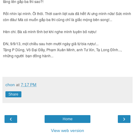
tăng lên gấp ba thì sao?!
Rồi nhìn lại mình. Ôi thôi. Thời oanh liệt xưa đã hết! Ai ưng mình nữa! Sức mình
còn đâu! Mà có muốn gấp ba thì cũng chỉ là giấc mộng bên song!...
Hèn chi. Bà xã mình tỉnh bơ khi nghe mình tuyên bỏ rượu!
ĐN, 9/9/13, một chiều sau hơn mười ngày giã từ bia rượu!...
Tặng P Dũng, Võ Đại Đầy, Phạm Xuân Minh, anh Tư Xin, Tạ Long Đỉnh...,
những người bạn đồng hành...
chon
at
7:17 PM
Share
‹
›
Home
View web version