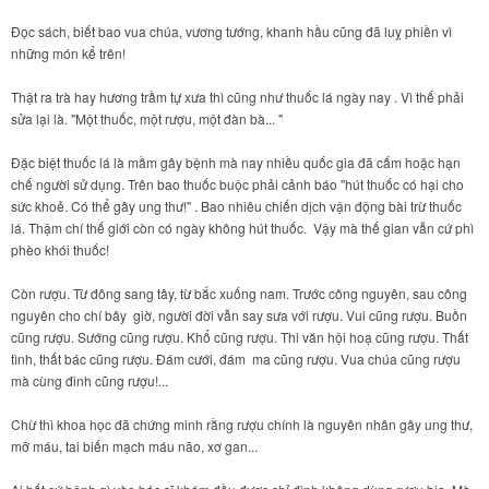
Đọc sách, biết bao vua chúa, vương tướng, khanh hầu cũng đã luỵ phiền vì
những món kể trên!
Thật ra trà hay hương trầm tự xưa thì cũng như thuốc lá ngày nay . Vì thế phải
sửa lại là. "Một thuốc, một rượu, một đàn bà... "
Đặc biệt thuốc lá là mầm gây bệnh mà nay nhiều quốc gia đã cấm hoặc hạn
chế người sử dụng. Trên bao thuốc buộc phải cảnh báo "hút thuốc có hại cho
sức khoẻ. Có thể gây ung thư!" . Bao nhiêu chiến dịch vận động bài trừ thuốc
lá. Thậm chí thế giới còn có ngày không hút thuốc. Vậy mà thế gian vẫn cứ phì
phèo khói thuốc!
Còn rượu. Từ đông sang tây, từ bắc xuống nam. Trước công nguyên, sau công
nguyên cho chí bây giờ, người đời vẫn say sưa với rượu. Vui cũng rượu. Buồn
cũng rượu. Sướng cũng rượu. Khổ cũng rượu. Thi văn hội hoạ cũng rượu. Thất
tình, thất bác cũng rượu. Đám cưới, đám ma cũng rượu. Vua chúa cũng rượu
mà cùng đinh cũng rượu!...
Chừ thì khoa học đã chứng minh rằng rượu chính là nguyên nhân gây ung thư,
mỡ máu, tai biến mạch máu não, xơ gan...