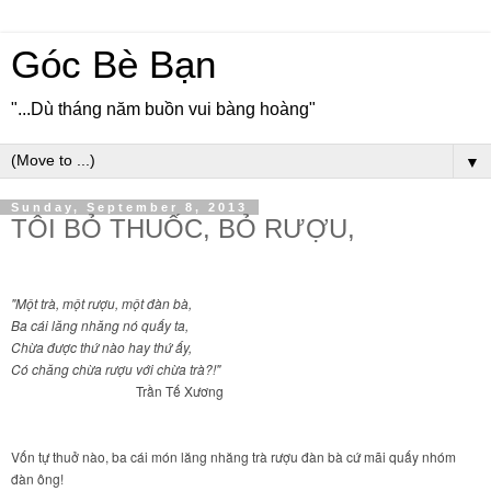
Góc Bè Bạn
"...Dù tháng năm buồn vui bàng hoàng"
▼
Sunday, September 8, 2013
TÔI BỎ THUỐC, BỎ RƯỢU,
"Một trà, một rượu, một đàn bà,
Ba cái lăng nhăng nó quấy ta,
Chừa được thứ nào hay thứ ấy,
Có chăng chừa rượu với chừa trà?!"
Trần Tế Xương
Vốn tự thuở nào, ba cái món lăng nhăng trà rượu đàn bà cứ mãi quấy nhóm
đàn ông!