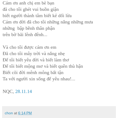
Cám ơn anh chị em bè bạn
đã
cho tôi ghét vui buồn giận
biết người thành tâm biết kẻ dối lừa
Cám ơn đời đã
cho tôi những nắng những mưa
những bập bềnh thân phận
trên bờ bãi lênh đênh...
Và cho tôi được cám ơn em
Đã cho tôi mây trời và nắng nhẹ
Để tôi biết yêu đời và biết làm thơ
Để tôi biết mộng mơ và biết quên thù hận
Biết cõi đời mênh mông bất tận
Ta với người xin sống để yêu nhau!...
NQC,
28.11.14
chon
at
6:14 PM