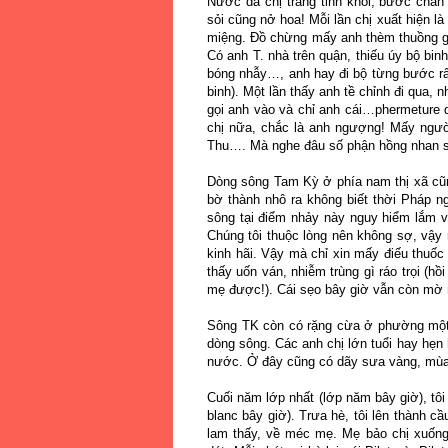
Nước da chị trắng tinh khôi, bước chân
sỏi cũng nở hoa! Mỗi lần chị xuất hiện l
miệng. Đồ chừng mấy anh thèm thuồng gh
Có anh T. nhà trên quận, thiếu úy bộ binh
bóng nhẫy…, anh hay đi bộ từng bước rất
binh). Một lần thấy anh tề chỉnh đi qua,
gọi anh vào và chỉ anh cái…phermeture 
chị nữa, chắc là anh ngượng! Mấy ngườ
Thu…. Mà nghe đâu số phận hồng nhan sa
Dòng sông Tam Kỳ ở phía nam thị xã cũn
bờ thành nhô ra không biết thời Pháp ng
sông tại điểm nhảy này nguy hiểm lắm vì
Chúng tôi thuộc lòng nên không sợ, vậy 
kinh hãi. Vậy mà chỉ xin mấy điếu thuố
thấy uốn ván, nhiễm trùng gì ráo trọi (
mẹ được!). Cái sẹo bây giờ vẫn còn mờ 
Sông TK còn có rặng cừa ở phường một 
dòng sông. Các anh chị lớn tuổi hay hẹn 
nước. Ở đây cũng có dãy sưa vàng, mùa h
Cuối năm lớp nhất (lớp năm bây giờ), tô
blanc bây giờ). Trưa hè, tôi lên thành c
lam thấy, về méc mẹ. Mẹ bảo chị xuốn