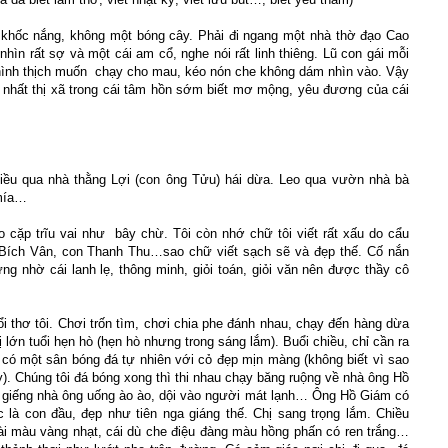
hốc nắng, không một bóng cây. Phải đi ngang một nhà thờ đạo Cao
nhìn rất sợ và một cái am cổ, nghe nói rất linh thiêng. Lũ con gái mỗi
 thình thịch muốn chạy cho mau, kéo nón che không dám nhìn vào. Vậy
nhất thị xã trong cái tâm hồn sớm biết mơ mộng, yêu đương của cái
hiều qua nhà thằng Lợi (con ông Tửu) hái dừa. Leo qua vườn nhà bà
 mía…
 cặp trĩu vai như bây chừ. Tôi còn nhớ chữ tôi viết rất xấu do cẩu
 Bích Vân, con Thanh Thu…sao chữ viết sạch sẽ và đẹp thế. Cố nắn
ng nhờ cái lanh lẹ, thông minh, giỏi toán, giỏi văn nên được thầy cô
ổi thơ tôi. Chơi trốn tìm, chơi chia phe đánh nhau, chạy đến hàng dừa
 lớn tuổi hẹn hò (hẹn hò nhưng trong sáng lắm). Buổi chiều, chỉ cần ra
ã có một sân bóng đá tự nhiên với cỏ đẹp mịn màng (không biết vì sao
). Chúng tôi đá bóng xong thì thi nhau chạy băng ruộng về nhà ông Hồ
 giếng nhà ông uống ào ào, dội vào người mát lạnh… Ông Hồ Giám có
 là con đầu, đẹp như tiên nga giáng thế. Chị sang trọng lắm. Chiều
 dài màu vàng nhạt, cái dù che điệu đàng màu hồng phấn có ren trắng…