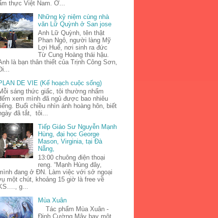
ẩm thực Việt Nam. Ở...
Những kỷ niệm cùng nhà
văn Lữ Quỳnh ở San jose
Anh Lữ Quỳnh, tên thật
Phan Ngô, người làng Mỹ
Lợi Huế, nơi sinh ra đức
Từ Cung Hoàng thái hậu.
Anh là bạn thân thiết của Trịnh Công Sơn,
Đi...
PLAN DE VIE (Kế hoạch cuộc sống)
Mỗi sáng thức giấc, tôi thường nhẩm
đếm xem mình đã ngủ được bao nhiêu
tiếng. Buổi chiều nhìn ánh hoàng hôn, biết
ngày đã tắt, tôi...
Tiếp Giáo Sư Nguyễn Mạnh
Hùng, đại học George
Mason, Virginia, tại Đà
Nẵng,
13:00 chuông điện thoại
reng. “Mạnh Hùng đây,
mình đang ở ĐN. Làm việc với sở ngoại
vụ một chút, khoảng 15 giờ là free về
KS…., g...
Mùa Xuân
Tác phẩm Mùa Xuân -
Đinh Cường Mây bay một