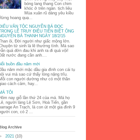
bóng lang thang Con chim
khóc ở trên ngàn. tịch liêu
Mùa xuân rũ dáng yêu kiều
Rừng hoang quạ...
ĐIẾU VĂN TỘC NGUYỄN BÁ ĐỌC
TRONG LỄ TRUY ĐIỆU TIỄN BIỆT ÔNG
NGUYỄN BÁ THANH NGÀY 18/2/15
Than ôi, Đời người như giấc mộng lớn.
Chuyện tử sinh là lẽ thường tình. Mà sao
vẫn quá đớn đau khi anh ra đi quá vội!
Đất nước đang cần anh....
Nỗi buồn đầu năm mới
Đầu năm mới mặc dầu gia đình con cái tụ
hội vui mà sao cứ thấy lòng nặng trĩu.
Mỗi con người dường như có một thần
giao cách cảm, hay...
MÁ TÔI
Hôm nay giỗ lần thứ 24 của má. Má họ
Lê, người làng Lệ Sơn, Hoà Tiến, gần
barrage An Trạch, là con út một gia đình 9
người con, có 2 ...
Blog Archive
►
2021
(10)