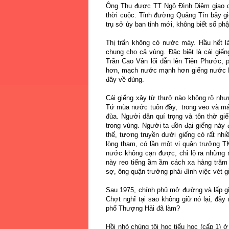
Ông Thụ được TT Ngô Đình Diệm giao qu
thời cuộc. Tỉnh đường Quảng Tín bây gi
trụ sở ủy ban tỉnh mới, không biết số p
Thị trấn không có nước máy. Hầu hết l
chung cho cả vùng. Đặc biệt là cái gi
Trần Cao Vân lối dẫn lên Tiên Phước, p
hơn, mạch nước mạnh hơn giếng nước Hu
đây về dùng.
Cái giếng xây từ thưở nào không rõ như
Tứ mùa nước tuôn đầy, trong veo và mát 
đùa. Người dân quí trọng và tôn thờ giế
trong vùng. Người ta đồn đại giếng nà
thế, tương truyền dưới giếng có rất n
lòng tham, có lần một vị quận trưởng 
nước không cạn được, chỉ lộ ra những
này reo tiếng ầm ầm cách xa hàng trăm
sợ, ông quận trưởng phải đình việc vét g
Sau 1975, chính phủ mở đường và lấp giế
Chợt nghĩ tại sao không giữ nó lại, đậy
phố Thượng Hải đã làm?
Hồi nhỏ chúng tôi học tiểu học (cấp 1) ở