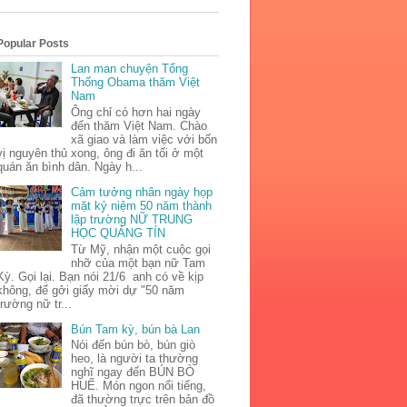
Popular Posts
Lan man chuyện Tổng
Thống Obama thăm Việt
Nam
Ông chỉ có hơn hai ngày
đến thăm Việt Nam. Chào
xã giao và làm việc với bốn
vị nguyên thủ xong, ông đi ăn tối ở một
quán ăn bình dân. Ngày h...
Cảm tưởng nhân ngày họp
mặt kỷ niệm 50 năm thành
lập trường NỮ TRUNG
HỌC QUẢNG TÍN
Từ Mỹ, nhận một cuộc gọi
nhỡ của một bạn nữ Tam
Kỳ. Gọi lại. Bạn nói 21/6 anh có về kịp
không, để gởi giấy mời dự "50 năm
trường nữ tr...
Bún Tam kỳ, bún bà Lan
Nói đến bún bò, bún giò
heo, là người ta thường
nghĩ ngay đến BÚN BÒ
HUẾ. Món ngon nổi tiếng,
đã thường trực trên bản đồ