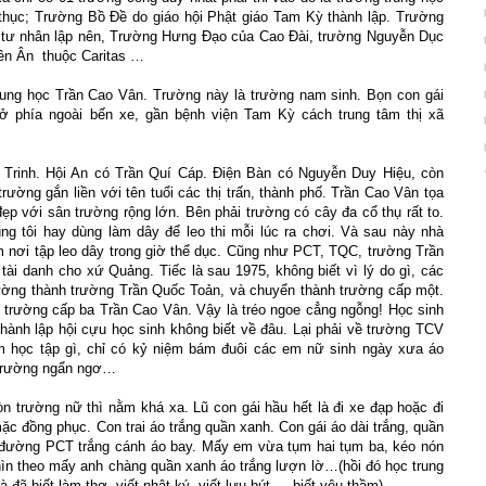
 thục; Trường Bồ Đề do giáo hội Phật giáo Tam Kỳ thành lập. Trường
ố tư nhân lập nên, Trường Hưng Đạo của Cao Đài, trường Nguyễn Dục
iên Ân thuộc Caritas …
rung học Trần Cao Vân. Trường này là trường nam sinh. Bọn con gái
ở phía ngoài bến xe, gần bệnh viện Tam Kỳ cách trung tâm thị xã
Trinh. Hội An có Trần Quí Cáp. Điện Bàn có Nguyễn Duy Hiệu, còn
ường gắn liền với tên tuổi các thị trấn, thành phố. Trần Cao Vân tọa
p với sân trường rộng lớn. Bên phải trường có cây đa cổ thụ rất to.
g tôi hay dùng làm dây để leo thi mỗi lúc ra chơi. Và sau này nhà
m nơi tập leo dây trong giờ thể dục. Cũng như PCT, TQC, trường Trần
tài danh cho xứ Quảng. Tiếc là sau 1975, không biết vì lý do gì, các
trường thành trường Trần Quốc Toản, và chuyển thành trường cấp một.
h trường cấp ba Trần Cao Vân. Vậy là tréo ngoe cẳng ngỗng! Học sinh
ành lập hội cựu học sinh không biết về đâu. Lại phải về trường TCV
m học tập gì, chỉ có kỷ niệm bám đuôi các em nữ sinh ngày xưa áo
 trường ngẩn ngơ…
n trường nữ thì nằm khá xa. Lũ con gái hầu hết là đi xe đạp hoặc đi
ặc đồng phục. Con trai áo trắng quần xanh. Con gái áo dài trắng, quần
n đường PCT trắng cánh áo bay. Mấy em vừa tụm hai tụm ba, kéo nón
hìn theo mấy anh chàng quần xanh áo trắng lượn lờ…(hồi đó học trung
à đã biết làm thơ, viết nhật ký, viết lưu bút…, biết yêu thầm)