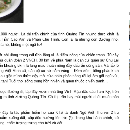
00 người. Là thị trấn chính của tỉnh Quảng Tín nhưng thực chất là
là Trần Cao Vân và Phan Chu Trinh. Còn lại là những con đường nhỏ,
vỉa hè, không một ngã tư!
rất sôi động trong cái tĩnh lặng vì là điểm nóng của chiến tranh. 70 cây
phủ quân đoàn 2 VNCH, 30 km về phía Nam là căn cứ quân sự Chu Lai
ấn khoảng 5km là làng mạc thuần nông đầy dấu ấn cộng sản. Và lấp ló
những Việt Minh cũ, cán bộ cơ sở nằm vùng… Đêm đêm, tiếng pháo kích
au giật mình thức dậy mở cửa nhìn pháo sáng rồi lại ôm gối ngủ vùi,
 tan! Tuổi thơ sống trong hồn nhiên và quen thuộc chiến tranh…
dọc đường đi, lấp đầy vườn nhà ông Vĩnh Mậu đầu cầu Tam Kỳ, trên
 ra tỉnh đường Quảng Tín. Cả thị trấn bay mùi người chết muốn nôn
 đây là tác phẩm hiếm hoi của KTS tài danh Ngô Viết Thụ với 2 trụ
cắm xuống đất, cặp đốc hướng lên trời (*). Trong khu hành chính, có
ông, chắc tượng trưng cho trời và đất.