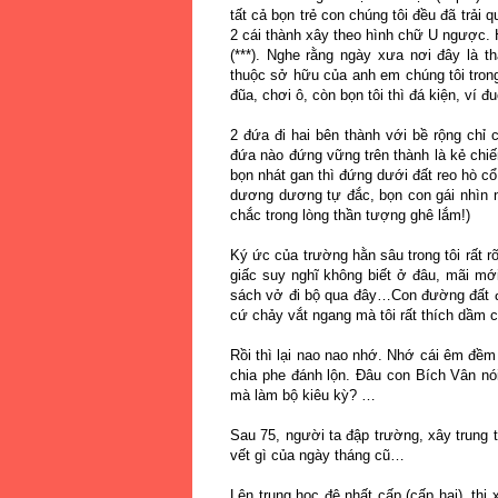
tất cả bọn trẻ con chúng tôi đều đã trải
2 cái thành xây theo hình chữ U ngược. 
(***). Nghe rằng ngày xưa nơi đây là t
thuộc sở hữu của anh em chúng tôi trong
đũa, chơi ô, còn bọn tôi thì đá kiện, ví 
2 đứa đi hai bên thành với bề rộng chỉ 
đứa nào đứng vững trên thành là kẻ chiến
bọn nhát gan thì đứng dưới đất reo hò cổ
dương dương tự đắc, bọn con gái nhìn n
chắc trong lòng thần tượng ghê lắm!)
Ký ức của trường hằn sâu trong tôi rất r
giấc suy nghĩ không biết ở đâu, mãi mớ
sách vở đi bộ qua đây…Con đường đất đi
cứ chảy vắt ngang mà tôi rất thích dầm
Rồi thì lại nao nao nhớ. Nhớ cái êm đề
chia phe đánh lộn. Đâu con Bích Vân nói 
mà làm bộ kiêu kỳ? …
Sau 75, người ta đập trường, xây trung 
vết gì của ngày tháng cũ…
Lên trung học đệ nhất cấp (cấp hai), thị