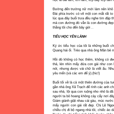
Đường đến trường nữ mới làm nên khô k
Đài phía trước có vẽ một con mắt rất to 
lúc qua đây buổi trưa đều nghe tim đập
mà con đường đó vẫn là con đường đẹp 
thằng tôi cho đến bây giờ…
TIỂU HỌC YÊN LÀNH
Ký ức tiểu học của tôi là những buổi c
Quang hái ổi. Trèo qua nhà ông Mân bẻ
Hồi đó không có học thêm, không có đeo
thả, lén nhìn mấy đứa con gái như con
nót, nhưng được vài chữ là viết ẩu. Như
yêu mến (và các em để ý).(hic!)
Buổi tối về là cả một thiên đường của tu
gần nhà ông Xã Trạch để rình các anh chị
sau nhà, lội qua con ruộng nho nhỏ là đ
người ta bỏ hoang không cày cấy nơi đây
Giám giành giật nhau cái gàu, múc nước
mấy người con gái rất đẹp. Chị Lệ Ngọc
chiều chị đi bộ ngang nhà tôi, chiếc áo