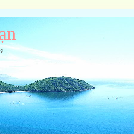
ạn
ng"