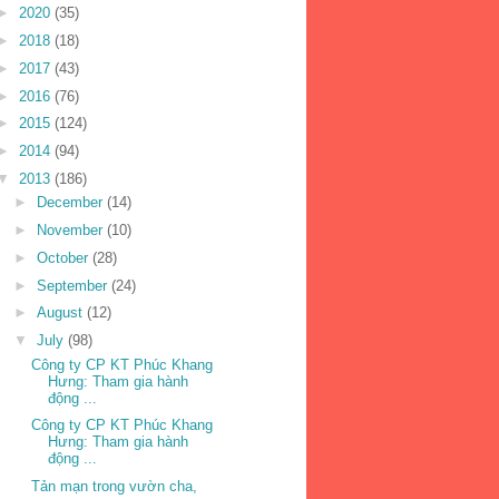
►
2020
(35)
►
2018
(18)
►
2017
(43)
►
2016
(76)
►
2015
(124)
►
2014
(94)
▼
2013
(186)
►
December
(14)
►
November
(10)
►
October
(28)
►
September
(24)
►
August
(12)
▼
July
(98)
Công ty CP KT Phúc Khang
Hưng: Tham gia hành
động ...
Công ty CP KT Phúc Khang
Hưng: Tham gia hành
động ...
Tản mạn trong vườn cha,