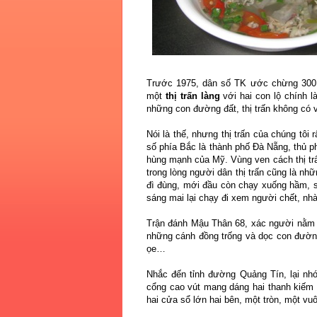
Trước 1975, dân số TK ước chừng 300.0
một
thị trấn làng
với hai con lộ chính 
những con đường đất, thị trấn không có 
Nói là thế, nhưng thị trấn của chúng tôi 
số phía Bắc là thành phố Đà Nẵng, thủ 
hùng mạnh của Mỹ. Vùng ven cách thị tr
trong lòng người dân thị trấn cũng là 
đì đùng, mới đầu còn chạy xuống hầm, s
sáng mai lại chạy đi xem người chết, nhà
Trận đánh Mậu Thân 68, xác người nằm 
những cánh đồng trống và dọc con đường
ọe…
Nhắc đến tỉnh đường Quảng Tín, lại nhớ
cổng cao vút mang dáng hai thanh kiếm 
hai cửa sổ lớn hai bên, một tròn, một vu