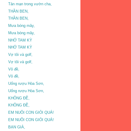
Tản mạn trong vườn cha,
THẦN BEN,
THẦN BEN,
Mưa bóng mây,
Mưa bóng mây,
NHỚ TAM KỲ
NHỚ TAM KỲ
Vợ tôi và golf,
Vợ tôi và golf,
Vô đề,
Vô đề,
Uống rượu Hòa Sơn,
Uống rượu Hòa Sơn,
KHÔNG ĐỀ,
KHÔNG ĐỀ,
EM NUÔI CON GIỎI QUÁ!
EM NUÔI CON GIỎI QUÁ!
BẠN GIÀ,