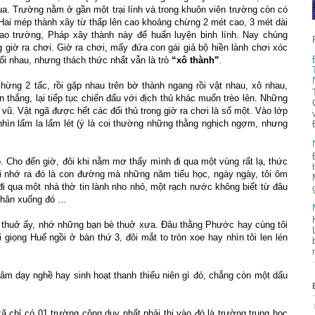
 qua. Trường nằm ở gần một trại lính và trong khuôn viên trường còn có
Hai mép thành xây từ thấp lên cao khoảng chừng 2 mét cao, 3 mét dài
hao trường, Pháp xây thành này để huấn luyện binh lính. Nay chúng
 giờ ra chơi. Giờ ra chơi, mấy đứa con gái giả bộ hiền lành chơi xóc
đuổi nhau, nhưng thách thức nhất vẫn là trò
“xô thành”
.
chừng 2 tấc, rồi gặp nhau trên bờ thành ngang rồi vật nhau, xô nhau,
 thắng, lại tiếp tục chiến đấu với địch thủ khác muốn trèo lên. Những
 vũ. Vật ngã được hết các đối thủ trong giờ ra chơi là số một. Vào lớp
hìn lấm la lấm lét (ý là coi thường những thằng nghịch ngợm, nhưng
õ. Cho đến giờ, đôi khi nằm mơ thấy mình đi qua một vùng rất lạ, thức
i nhớ ra đó là con đường mà những năm tiểu học, ngày ngày, tôi ôm
 qua một nhà thờ tin lành nho nhỏ, một rạch nước không biết từ đâu
 chân xuống đó …
m thuở ấy, nhớ những bạn bè thuở xưa. Đâu thằng Phước hay cùng tôi
giọng Huế ngồi ở bàn thứ 3, đôi mắt to tròn xoe hay nhìn tôi len lén
tâm dạy nghề hay sinh hoạt thanh thiếu niên gì đó, chẳng còn một dấu
 xã chỉ có 01 trường công duy nhất phải thi vào đó là trường trung học