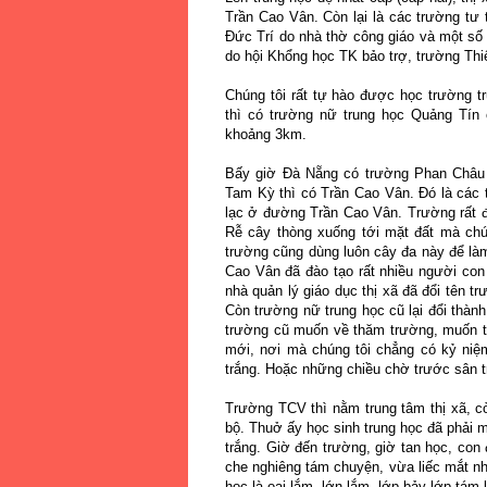
Trần Cao Vân. Còn lại là các trường tư
Đức Trí do nhà thờ công giáo và một s
do hội Khổng học TK bảo trợ, trường Th
Chúng tôi rất tự hào được học trường t
thì có trường nữ trung học Quảng Tín 
khoảng 3km.
Bấy giờ Đà Nẵng có trường Phan Châu 
Tam Kỳ thì có Trần Cao Vân. Đó là các tr
lạc ở đường Trần Cao Vân. Trường rất đẹ
Rễ cây thòng xuống tới mặt đất mà chún
trường cũng dùng luôn cây đa này để là
Cao Vân đã đào tạo rất nhiều người con 
nhà quản lý giáo dục thị xã đã đổi tên 
Còn trường nữ trung học cũ lại đổi thàn
trường cũ muốn về thăm trường, muốn th
mới, nơi mà chúng tôi chẳng có kỷ niệ
trắng. Hoặc những chiều chờ trước sân
Trường TCV thì nằm trung tâm thị xã, cò
bộ. Thuở ấy học sinh trung học đã phải m
trắng. Giờ đến trường, giờ tan học, co
che nghiêng tám chuyện, vừa liếc mắt n
học là oai lắm, lớn lắm, lớp bảy lớp tám l