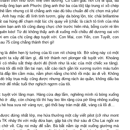
 thảnh thơi như lướt nhẹ trên đường. Có cảm giác nơi chị đi qua, đá
à mấy ông bạn anh Phước (ông anh thứ ba của tôi) tập trung xì xồ chép
ê lắm nhưng có lẽ chẳng anh nào đủ tiêu chuẩn để chị chọn mà yêu!
. Anh hay mặc đồ lính tinh tươm, giày da bóng lộn, tóc chải brillantine
 oai hùng để chạm mặt lúc chị quay về (chắc là cách tỏ tình của nhà
 nhóm bạn anh tôi cũng đang chực chờ trước hiên nhà, bỗng cười ré lên
quên kéo! Từ đó không thấy anh đi xuống mỗi chiều để dương oai với
i em của chị cũng đẹp tuyệt vời. Con Mai, con Yến, con Tuyết, con
u 75 cũng chẳng thảnh thơi gì!
g là điểm hẹn lý tưởng của lũ con nít chúng tôi. Bờ sông này có một
ười ta xây để làm gì, đã trở thành nơi plonger rất tuyệt vời. Khoảng
 có nhiều sắt thép dưới đó (hình như là xác của một chiếc xe tăng).
mà tôi đã một lần tai nạn, sắt cào rách gần lòi xương sườn máu tuôn
c lá đắp lên cầm máu, nằm phơi nắng cho khô rồi mặc áo đi về. Không
hồi đó trầy trụa mấy cũng được nhưng đừng rách áo quần, không dấu ba
mờ để nhắc tuổi thơ nghịch ngợm của tôi.
tuyệt vời lãng mạn. Hàng cừa đẹp lắm, nghiêng mình rủ bóng xuống
hò ở đây, còn chúng tôi thì hay leo lên rặng cừa pờ lông nhông xuống
è hoa sưa nở vàng rực, gió thổi bay tràn mặt đất, vàng cả lối đi…
i được đứng nhất lớp, mẹ hứa thưởng một cây viết pilot (cỡ như mont
ầu TK nhảy thi với mấy đứa bạn, gặp bà chị thứ sáu đi Chu Lai ngồi xe
g chở về. Cây roi mây để sẵn. Bà bắt nằm úp mặt xuống giường mà