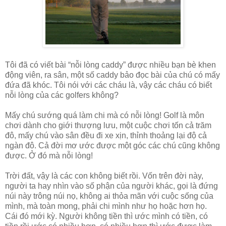
Tôi đã có viết bài “nỗi lòng caddy” được nhiều bạn bè khen
động viên, ra sân, một số caddy bảo đọc bài của chú có mấy
đứa đã khóc. Tôi nói với các cháu là, vậy các cháu có biết
nỗi lòng của các golfers không?
Mấy chú sướng quá làm chi mà có nỗi lòng! Golf là môn
chơi dành cho giới thượng lưu, một cuộc chơi tốn cả trăm
đô, mấy chú vào sân đều đi xe xịn, thỉnh thoảng lại độ cả
ngàn đô. Cả đời mơ ước được một góc các chú cũng không
được. Ở đó mà nỗi lòng!
Trời đất, vậy là các con không biết rồi. Vốn trên đời này,
người ta hay nhìn vào số phận của người khác, gọi là đứng
núi này trông núi nọ, không ai thỏa mãn với cuộc sống của
mình, mà toàn mong, phải chi mình như họ hoặc hơn họ.
Cái đó mới kỳ. Người không tiền thì ước mình có tiền, có