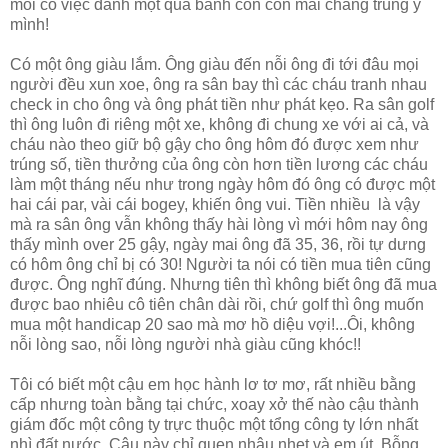
mỗi có việc đánh một quả banh con con mãi chẳng trúng ý
mình!
Có một ông giàu lắm. Ông giàu đến nỗi ông đi tới đâu mọi
người đều xun xoe, ông ra sân bay thì các cháu tranh nhau
check in cho ông và ông phát tiền như phát kẹo. Ra sân golf
thì ông luôn đi riêng một xe, không đi chung xe với ai cả, và
cháu nào theo giữ bộ gậy cho ông hôm đó được xem như
trúng số, tiền thưởng của ông còn hơn tiền lương các cháu
làm một tháng nếu như trong ngày hôm đó ông có được một
hai cái par, vài cái bogey, khiến ông vui. Tiền nhiều là vậy
mà ra sân ông vẫn không thấy hài lòng vì mới hôm nay ông
thấy mình over 25 gậy, ngày mai ông đã 35, 36, rồi tự dưng
có hôm ông chỉ bị có 30! Người ta nói có tiền mua tiên cũng
được. Ông nghĩ đúng. Nhưng tiên thì không biết ông đã mua
được bao nhiêu cô tiên chân dài rồi, chứ golf thì ông muốn
mua một handicap 20 sao mà mơ hồ diệu vợi!...Ôi, không
nỗi lòng sao, nỗi lòng người nhà giàu cũng khóc!!
Tôi có biết một cậu em học hành lơ tơ mơ, rất nhiều bằng
cấp nhưng toàn bằng tại chức, xoay xở thế nào cậu thành
giám đốc một công ty trực thuộc một tổng công ty lớn nhất
nhì đất nước. Cậu này chỉ quen nhậu nhẹt và em út. Bỗng