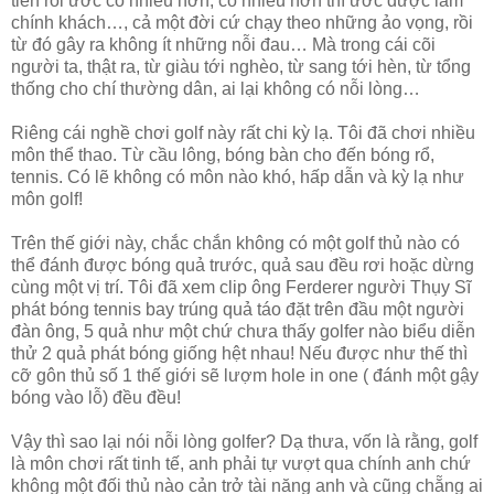
tiền rồi ước có nhiều hơn, có nhiều hơn thì ước được làm
chính khách…, cả một đời cứ chạy theo những ảo vọng, rồi
từ đó gây ra không ít những nỗi đau… Mà trong cái cõi
người ta, thật ra, từ giàu tới nghèo, từ sang tới hèn, từ tổng
thống cho chí thường dân, ai lại không có nỗi lòng…
Riêng cái nghề chơi golf này rất chi kỳ lạ. Tôi đã chơi nhiều
môn thể thao. Từ cầu lông, bóng bàn cho đến bóng rổ,
tennis. Có lẽ không có môn nào khó, hấp dẫn và kỳ lạ như
môn golf!
Trên thế giới này, chắc chắn không có một golf thủ nào có
thể đánh được bóng quả trước, quả sau đều rơi hoặc dừng
cùng một vị trí. Tôi đã xem clip ông Ferderer người Thụy Sĩ
phát bóng tennis bay trúng quả táo đặt trên đầu một người
đàn ông, 5 quả như một chứ chưa thấy golfer nào biểu diễn
thử 2 quả phát bóng giống hệt nhau! Nếu được như thế thì
cỡ gôn thủ số 1 thế giới sẽ lượm hole in one ( đánh một gậy
bóng vào lỗ) đều đều!
Vậy thì sao lại nói nỗi lòng golfer? Dạ thưa, vốn là rằng, golf
là môn chơi rất tinh tế, anh phải tự vượt qua chính anh chứ
không một đối thủ nào cản trở tài năng anh và cũng chẵng ai