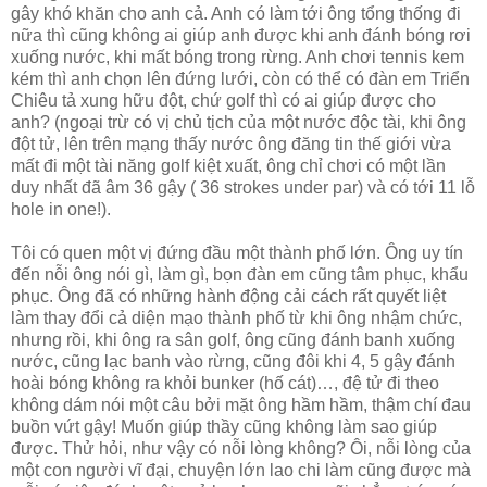
gây khó khăn cho anh cả. Anh có làm tới ông tổng thống đi
nữa thì cũng không ai giúp anh được khi anh đánh bóng rơi
xuống nước, khi mất bóng trong rừng. Anh chơi tennis kem
kém thì anh chọn lên đứng lưới, còn có thể có đàn em Triển
Chiêu tả xung hữu đột, chứ golf thì có ai giúp được cho
anh? (ngoại trừ có vị chủ tịch của một nước độc tài, khi ông
đột tử, lên trên mạng thấy nước ông đăng tin thế giới vừa
mất đi một tài năng golf kiệt xuất, ông chỉ chơi có một lần
duy nhất đã âm 36 gậy ( 36 strokes under par) và có tới 11 lỗ
hole in one!).
Tôi có quen một vị đứng đầu một thành phố lớn. Ông uy tín
đến nỗi ông nói gì, làm gì, bọn đàn em cũng tâm phục, khẩu
phục. Ông đã có những hành động cải cách rất quyết liệt
làm thay đổi cả diện mạo thành phố từ khi ông nhậm chức,
nhưng rồi, khi ông ra sân golf, ông cũng đánh banh xuống
nước, cũng lạc banh vào rừng, cũng đôi khi 4, 5 gậy đánh
hoài bóng không ra khỏi bunker (hố cát)…, đệ tử đi theo
không dám nói một câu bởi mặt ông hầm hầm, thậm chí đau
buồn vứt gậy! Muốn giúp thầy cũng không làm sao giúp
được. Thử hỏi, như vậy có nỗi lòng không? Ôi, nỗi lòng của
một con người vĩ đại, chuyện lớn lao chi làm cũng được mà