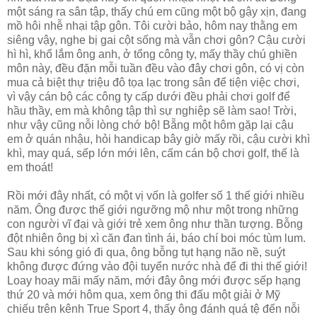
một sáng ra sân tập, thấy chú em cũng một bộ gậy xịn, đang
mồ hôi nhễ nhại tập gôn. Tôi cười bảo, hôm nay thằng em
siêng vậy, nghe bị gai cột sống mà vẫn chơi gôn? Cậu cười
hì hì, khổ lắm ông anh, ở tổng công ty, mấy thầy chú ghiền
môn này, đều đặn mỗi tuần đều vào đây chơi gôn, có vị còn
mua cả biệt thự triệu đô tọa lạc trong sân để tiện việc chơi,
vì vậy cán bộ các công ty cấp dưới đều phải chơi golf để
hầu thầy, em mà không tập thì sự nghiệp sẽ làm sao! Trời,
như vậy cũng nỗi lòng chớ bộ! Bẵng một hôm gặp lại cậu
em ở quán nhậu, hỏi handicap bây giờ mấy rồi, cậu cười khì
khì, may quá, sếp lớn mới lên, cấm cán bộ chơi golf, thế là
em thoát!
Rồi mới đây nhất, có một vị vốn là golfer số 1 thế giới nhiều
năm. Ông được thế giới ngưỡng mộ như một trong những
con người vĩ đại và giới trẻ xem ông như thần tượng. Bỗng
đột nhiên ông bị xì căn đan tình ái, báo chí boi móc tùm lum.
Sau khi sóng gió đi qua, ông bỗng tụt hạng não nề, suýt
không được đứng vào đội tuyển nước nhà để đi thi thế giới!
Loay hoay mãi mấy năm, mới đây ông mới được sếp hạng
thứ 20 và mới hôm qua, xem ông thi đấu một giải ở Mỹ
chiếu trên kênh True Sport 4, thấy ông đánh quá tệ đến nỗi