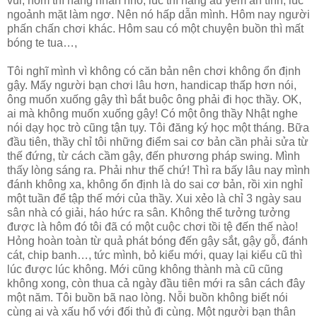
vui, hôm thì nàng nhăn nhó, lúc thì nàng âu yếm ân tình, lúc
ngoảnh mặt làm ngơ. Nên nó hấp dẫn mình. Hôm nay người
phấn chấn chơi khác. Hôm sau có một chuyện buồn thì mất
bóng te tua…,
Tôi nghĩ mình vì không có căn bản nên chơi không ổn định
gậy. Mấy người bạn chơi lâu hơn, handicap thấp hơn nói,
ông muốn xuống gậy thì bắt buộc ông phải đi học thầy. OK,
ai mà không muốn xuống gậy! Có một ông thầy Nhật nghe
nói dạy học trò cũng tận tụy. Tôi đăng ký học một tháng. Bữa
đầu tiên, thầy chỉ tôi những điểm sai cơ bản cần phải sửa từ
thế đứng, từ cách cầm gậy, đến phương pháp swing. Mình
thấy lòng sáng ra. Phải như thế chứ! Thì ra bấy lâu nay mình
đánh không xa, không ổn định là do sai cơ bản, rồi xin nghỉ
một tuần để tập thế mới của thầy. Xui xẻo là chỉ 3 ngày sau
sân nhà có giải, háo hức ra sân. Không thể tưởng tưởng
được là hôm đó tôi đã có một cuộc chơi tồi tệ đến thế nào!
Hỏng hoàn toàn từ quả phát bóng đến gậy sắt, gậy gỗ, đánh
cát, chip banh…, tức mình, bỏ kiểu mới, quay lại kiểu cũ thì
lúc được lúc không. Mới cũng không thành mà cũ cũng
không xong, còn thua cả ngày đầu tiên mới ra sân cách đây
một năm. Tôi buồn bã nao lòng. Nỗi buồn không biết nói
cùng ai và xấu hổ với đối thủ đi cùng. Một người bạn thân