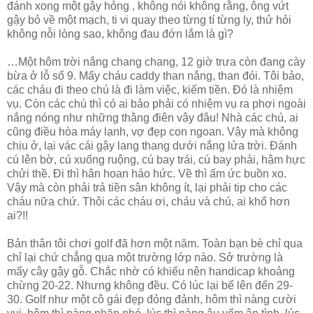
đánh xong một gậy hỏng , không nói không rằng, ông vứt
gậy bỏ về một mạch, ti vi quay theo từng tí từng ly, thử hỏi
không nỗi lòng sao, không đau đớn lắm là gì?
…Một hôm trời nắng chang chang, 12 giờ trưa còn đang cày
bừa ở lỗ số 9. Mấy cháu caddy than nắng, than đói. Tôi bảo,
các cháu đi theo chú là đi làm việc, kiếm tiền. Đó là nhiệm
vụ. Còn các chú thì có ai bảo phải có nhiệm vụ ra phơi ngoài
nắng nóng như những thằng điên vậy đâu! Nhà các chú, ai
cũng điều hòa máy lạnh, vợ đẹp con ngoan. Vậy mà không
chịu ở, lại vác cái gậy lang thang dưới nắng lửa trời. Đánh
cú lên bờ, cú xuống ruộng, cú bay trái, cú bay phải, hậm hực
chửi thề. Đi thì hân hoan háo hức. Về thì ấm ức buồn xo.
Vậy mà còn phải trả tiền sân không ít, lại phải tip cho các
cháu nữa chứ. Thôi các cháu ơi, cháu và chú, ai khổ hơn
ai?!!
Bản thân tôi chơi golf đã hơn một năm. Toàn bạn bè chỉ qua
chỉ lại chứ chẳng qua một trường lớp nào. Sở trường là
mấy cây gậy gỗ. Chắc nhờ có khiếu nên handicap khoảng
chừng 20-22. Nhưng không đều. Có lúc lại bể lên đến 29-
30. Golf như một cô gái đẹp đỏng đảnh, hôm thì nàng cười