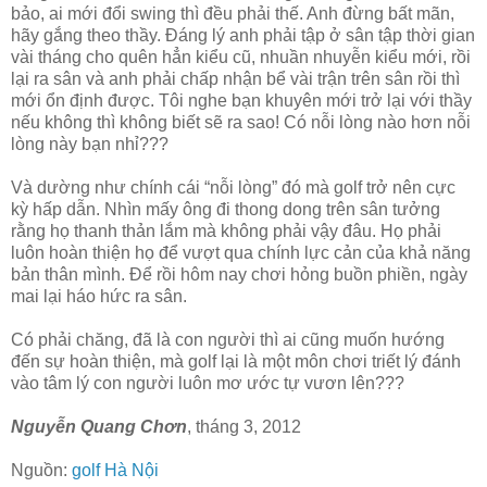
bảo, ai mới đổi swing thì đều phải thế. Anh đừng bất mãn,
hãy gắng theo thầy. Đáng lý anh phải tập ở sân tập thời gian
vài tháng cho quên hẳn kiểu cũ, nhuần nhuyễn kiểu mới, rồi
lại ra sân và anh phải chấp nhận bể vài trận trên sân rồi thì
mới ổn định được. Tôi nghe bạn khuyên mới trở lại với thầy
nếu không thì không biết sẽ ra sao! Có nỗi lòng nào hơn nỗi
lòng này bạn nhỉ???
Và dường như chính cái “nỗi lòng” đó mà golf trở nên cực
kỳ hấp dẫn. Nhìn mấy ông đi thong dong trên sân tưởng
rằng họ thanh thản lắm mà không phải vậy đâu. Họ phải
luôn hoàn thiện họ để vượt qua chính lực cản của khả năng
bản thân mình. Để rồi hôm nay chơi hỏng buồn phiền, ngày
mai lại háo hức ra sân.
Có phải chăng, đã là con người thì ai cũng muốn hướng
đến sự hoàn thiện, mà golf lại là một môn chơi triết lý đánh
vào tâm lý con người luôn mơ ước tự vươn lên???
Nguyễn Quang Chơn
, tháng 3, 2012
Nguồn:
golf Hà Nội